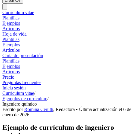
Crear CV
Curriculum vitae
Plantillas
Ejemplos
Artículos
Hoja de vida
Plantillas
Ejemplos
Artículos
Carta de presentación
Plantillas
Ejemplos
Artículos
Precio
Preguntas frecuentes
Inicia sesión
Curriculum vitae
/
Ejemplos de currículum
/
Ingeniero químico
Escrito por
Romina Cerutti
,
Redactora
• Última actualización el
6 de
enero de 2026
Ejemplo de currículum de ingeniero