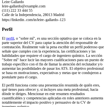
Leire Gallardo
leire-gallardo@example.com
(111) 222 33 444 55
Calle de la Independencia, 28013 Madrid
https://linkedin․com/in/leire–gallardo–123
Perfil
El
perfil
, o "sobre mí", es una sección optativa que se coloca en la
parte superior del CV para captar la atención del responsable de
contratación. Realmente vale la pena escribir un perfil poderoso que
señale que cumples con la experiencia, las certificaciones y las
habilidades que requiere el cargo de ingeniero químico. La sección
"Sobre mí" hace lucir las mayores cualificaciones para un puesto de
trabajo específico con el fin de llamar la atención del reclutador y/o
aumentar las posibilidades de pasar los ATS. El objetivo profesional
se basa en motivaciones, expectativas y metas que te condujeron a
postularte para el cargo.
El perfil funciona como una presentación resumida de quién eres,
qué tienes para ofrecer y, si incluyes una meta profesional, hacia
dónde te diriges. Mencionar en este resumen resultados
cuantificables y competencias aplicadas en roles anteriores aumenta
notablemente el impacto positivo y persuasivo de tu CV de
ingeniero químico.