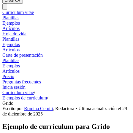
Crear CV
Curriculum vitae
Plantillas
Ejemplos
Artículos
Hoja de vida
Plantillas
Ejemplos
Artículos
Carte de presentación
Plantillas
Ejemplos
Artículos
Precio
Preguntas frecuentes
Inicia sesión
Curriculum vitae
/
Ejemplos de currículum
/
Grido
Escrito por
Romina Cerutti
,
Redactora
• Última actualización el
29
de diciembre de 2025
Ejemplo de currículum para Grido