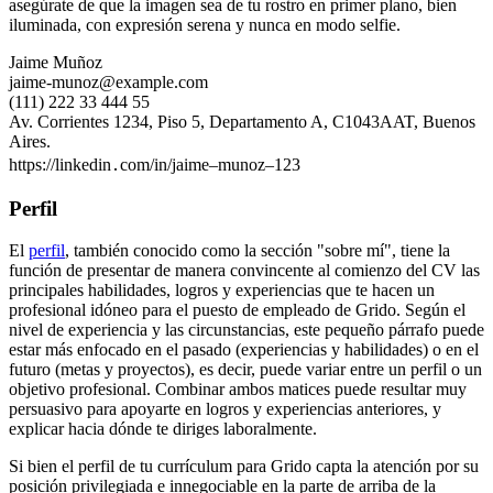
asegúrate de que la imagen sea de tu rostro en primer plano, bien
iluminada, con expresión serena y nunca en modo selfie.
Jaime Muñoz
jaime-munoz@example.com
(111) 222 33 444 55
Av. Corrientes 1234, Piso 5, Departamento A, C1043AAT, Buenos
Aires.
https://linkedin․com/in/jaime–munoz–123
Perfil
El
perfil
, también conocido como la sección "sobre mí", tiene la
función de presentar de manera convincente al comienzo del CV las
principales habilidades, logros y experiencias que te hacen un
profesional idóneo para el puesto de empleado de Grido. Según el
nivel de experiencia y las circunstancias, este pequeño párrafo puede
estar más enfocado en el pasado (experiencias y habilidades) o en el
futuro (metas y proyectos), es decir, puede variar entre un perfil o un
objetivo profesional. Combinar ambos matices puede resultar muy
persuasivo para apoyarte en logros y experiencias anteriores, y
explicar hacia dónde te diriges laboralmente.
Si bien el perfil de tu currículum para Grido capta la atención por su
posición privilegiada e innegociable en la parte de arriba de la