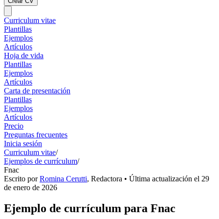
Crear CV
Curriculum vitae
Plantillas
Ejemplos
Artículos
Hoja de vida
Plantillas
Ejemplos
Artículos
Carta de presentación
Plantillas
Ejemplos
Artículos
Precio
Preguntas frecuentes
Inicia sesión
Curriculum vitae
/
Ejemplos de currículum
/
Fnac
Escrito por
Romina Cerutti
,
Redactora
• Última actualización el
29
de enero de 2026
Ejemplo de currículum para Fnac