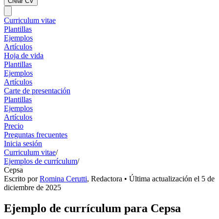
Crear CV
Curriculum vitae
Plantillas
Ejemplos
Artículos
Hoja de vida
Plantillas
Ejemplos
Artículos
Carte de presentación
Plantillas
Ejemplos
Artículos
Precio
Preguntas frecuentes
Inicia sesión
Curriculum vitae
/
Ejemplos de currículum
/
Cepsa
Escrito por
Romina Cerutti
,
Redactora
• Última actualización el
5 de
diciembre de 2025
Ejemplo de currículum para Cepsa