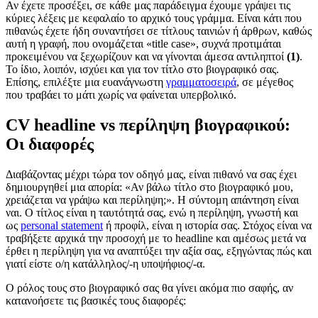
Αν έχετε προσέξει, σε κάθε μας παράδειγμα έχουμε γράψει τις
κύριες λέξεις με κεφαλαίο το αρχικό τους γράμμα. Είναι κάτι που
πιθανώς έχετε ήδη συναντήσει σε τίτλους ταινιών ή άρθρων, καθώς
αυτή η γραφή, που ονομάζεται «title case», συχνά προτιμάται
προκειμένου να ξεχωρίζουν και να γίνονται άμεσα αντιληπτοί
(1)
.
Το ίδιο, λοιπόν, ισχύει και για τον τίτλο στο βιογραφικό σας.
Επίσης, επιλέξτε μια ευανάγνωστη
γραμματοσειρά
, σε μέγεθος
που τραβάει το μάτι χωρίς να φαίνεται υπερβολικό.
CV headline vs περίληψη βιογραφικού:
Οι διαφορές
Διαβάζοντας μέχρι τώρα τον οδηγό μας, είναι πιθανό να σας έχει
δημιουργηθεί μια απορία: «Αν βάλω τίτλο στο βιογραφικό μου,
χρειάζεται να γράψω και περίληψη;». Η σύντομη απάντηση είναι
ναι. Ο τίτλος είναι η ταυτότητά σας, ενώ η περίληψη, γνωστή και
ως
personal statement
ή προφίλ, είναι η ιστορία σας. Στόχος είναι να
τραβήξετε αρχικά την προσοχή με το headline και αμέσως μετά να
έρθει η περίληψη για να αναπτύξει την αξία σας, εξηγώντας πώς και
γιατί είστε ο/η κατάλληλος/-η υποψήφιος/-α.
Ο ρόλος τους στο βιογραφικό σας θα γίνει ακόμα πιο σαφής, αν
κατανοήσετε τις βασικές τους διαφορές: