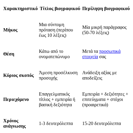
Χαρακτηριστικό
Τίτλος βιογραφικού
Περίληψη βιογραφικού
Μια σύντομη
Μία μικρή παράγραφος
Μήκος
πρόταση (περίπου
(50-70 λέξεις)
έως 10 λέξεις)
Κάτω από το
Μετά τα
προσωπικά
Θέση
ονοματεπώνυμο
στοιχεία
σας
Άμεση προσέλκυση
Ανάδειξη αξίας με
Κύριος σκοπός
προσοχής
αποδείξεις
Επαγγελματικός
Εμπειρία + δεξιότητες +
Περιεχόμενο
τίτλος + εμπειρία ή
επιτεύγματα + στόχοι
βασική δεξιότητα
(προαιρετικά)
Χρόνος
1-3 δευτερόλεπτα
15-20 δευτερόλεπτα
ανάγνωσης