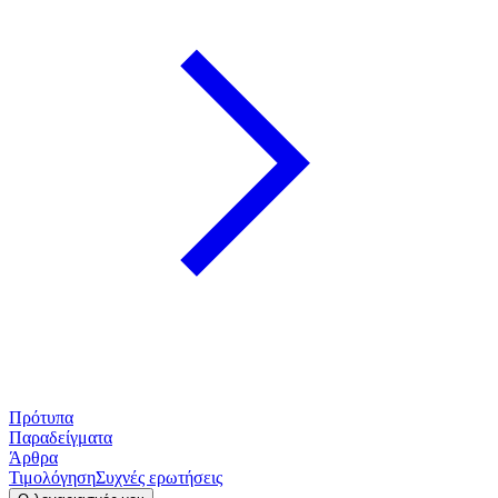
Πρότυπα
Παραδείγματα
Άρθρα
Τιμολόγηση
Συχνές ερωτήσεις