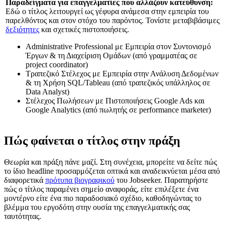
Παραδείγματα για επαγγελματίες που αλλάζουν κατεύθυνση:
Εδώ ο τίτλος λειτουργεί ως γέφυρα ανάμεσα στην εμπειρία του
παρελθόντος και στον στόχο του παρόντος. Τονίστε μεταβιβάσιμες
δεξιότητες
και σχετικές πιστοποιήσεις.
Administrative Professional με Εμπειρία στον Συντονισμό
Έργων & τη Διαχείριση Ομάδων (από γραμματέας σε
project coordinator)
Τραπεζικό Στέλεχος με Εμπειρία στην Ανάλυση Δεδομένων
& τη Χρήση SQL/Tableau (από τραπεζικός υπάλληλος σε
Data Analyst)
Στέλεχος Πωλήσεων με Πιστοποιήσεις Google Ads και
Google Analytics (από πωλητής σε performance marketer)
Πώς φαίνεται ο τίτλος στην πράξη
Θεωρία και πράξη πάνε μαζί. Στη συνέχεια, μπορείτε να δείτε πώς
το ίδιο headline προσαρμόζεται οπτικά και αναδεικνύεται μέσα από
διαφορετικά
πρότυπα βιογραφικού
του Jobseeker. Παρατηρήστε
πώς ο τίτλος παραμένει σημείο αναφοράς, είτε επιλέξετε ένα
μοντέρνο είτε ένα πιο παραδοσιακό σχέδιο, καθοδηγώντας το
βλέμμα του εργοδότη στην ουσία της επαγγελματικής σας
ταυτότητας.