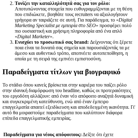
Τονίζει την καταλληλότητά σας για τον ρόλο:
Αποτυπώνοντας στοιχεία που ευθυγραμμίζονται με τη θέση
που επιδιώκετε, βοηθάτε τους recruiters να αξιολογήσουν
γρήγορα αν ταιριάζετε σε αυτή. Για παράδειγμα, το «
Digital
Marketing Specialist με εμπειρία στο SEO
» προσφέρει πολύ
πιο ουσιαστική και χρήσιμη πληροφορία από ένα απλό
«
Digital Marketer
».
Ενισχύει το προσωπικό σας brand:
Δείχνοντας ότι ξέρετε
ποια είναι τα δυνατά σας σημεία και παρουσιάζοντάς τα με
άμεσο και αυθεντικό τρόπο, αποπνέετε αυτοπεποίθηση, η
οποία με τη σειρά της εμπνέει εμπιστοσύνη.
Παραδείγματα τίτλων για βιογραφικό
Το στάδιο όπου κανείς βρίσκεται στην καριέρα του παίζει ρόλο
στην ιδανική διαμόρφωση του headline, καθώς οι προτεραιότητες
του εργοδότη αλλάζουν:
από έναν νέο απόφοιτο αναζητά δυναμική
και συγκεκριμένη κατεύθυνση,
ενώ από έναν έμπειρο
επαγγελματία απαιτεί εξειδίκευση και αποδεδειγμένη ικανότητα. Γι'
αυτό θα μοιραστούμε παραδείγματα που καλύπτουν διάφορα
επίπεδα επαγγελματικής εμπειρίας.
Παραδείγματα για νέους απόφοιτους:
Δείξτε ότι έχετε