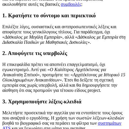
ακολουθήστε αυτές τις βασικές
συμβουλές
:
1. Κρατήστε το σύντομο και περιεκτικό
Επιλέξτε λίγες, ουσιαστικές και αντιπροσωπευτικές λέξεις και
αποφύγετε τους γενικόλογους τίτλους. Για παράδειγμα, όχι
«
Δάσκαλος με Μεγάλη Εμπειρία
», αλλά «
Δάσκαλος με Εμπειρία στη
Διδασκαλία Παιδιών με Μαθησιακές Δυσκολίες
».
2. Αποφύγετε τις υπερβολές
Η επικεφαλίδα πρέπει να αποπνέει επαγγελματισμό, όχι
εγωκεντρισμό. Αντί για: «
Ο Καλύτερος Αρχιτέκτονας για
Ανακαίνιση Σπιτιού
», προτιμήστε το: «
Αρχιτέκτονας με Ιστορικό 15
Ολοκληρωμένων Ανακαινίσεων
». Έτσι θα δείξετε τη σχετική
εμπειρία σας χωρίς υπερβολή, αλλά και θα δημιουργήσετε την
αίσθηση ότι σας προτιμούν για τέτοιου είδους project.
3. Χρησιμοποιήστε λέξεις-κλειδιά
Μελετήστε προσεκτικά την αγγελία για να εντοπίσετε τους όρους
που αναζητά ο εργοδότης. Η χρήση των σωστών λέξεων-κλειδιών
βοηθά το βιογραφικό σας να περάσει τα φίλτρα των
συστημάτων
ATS
και να ξεχωρίσει στα μάτια του recruiter.