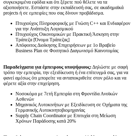
συγκεκριμένα εφόδια και ότι ξέρετε πού θέλετε να τα
αξιοποιήσετε. Εστιάστε στην εκπαίδευσή σας, σε ακαδημαϊκά
projects ή σε εμπειρίες που σας δίνουν προβάδισμα.
Πτυχιούχος Πληροφορικής με Γνώση C++ και Ενδιαφέρον
για την Ανάπτυξη Λογισμικού
Πτυχιούχος Οικονομικών με Πρακτική Άσκηση στην
Τράπεζα [Όνομα Τράπεζας]
Απόφοιτος Διοίκησης Επιχειρήσεων με 1ο Βραβείο
Business Plan σε Φοιτητικό Διαγωνισμό Καινοτομίας
Παραδείγματα για έμπειρους υποψήφιους:
Δηλώστε με σαφή
τρόπο την εμπειρία, την εξειδίκευση ή ένα επίτευγμά σας, για να
φανεί αμέσως ότι μπορείτε να ανταποκριθείτε στον ρόλο και να
φέρετε αξία στην επιχείρηση.
Νοσοκόμα με 7ετή Εμπειρία στη Φροντίδα Ανοϊκών
Ασθενών
Μηχανικός Αυτοκινήτων με Εξειδίκευση σε Οχήματα της
Γερμανικής Αυτοκινητοβιομηχανίας
Supply Chain Coordinator με Επιτυχία στη Μείωση
Χρόνων Παράδοσης κατά 20%