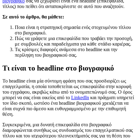
βιογραφικό
σας να ξεχωρίσει είναι ένα headline (επικεφαλίδα,
τίτλος) που πείθει ότι ανταποκρίνεστε σε αυτό που αναζητούν.
Σε αυτό το άρθρο, θα μάθετε:
Ποια είναι η στρατηγική σημασία ενός στοχευμένου τίτλου
στο βιογραφικό.
Πώς να γράψετε μια επικεφαλίδα που τραβάει την προσοχή,
με συμβουλές και παραδείγματα για κάθε στάδιο καριέρας.
Τις κρίσιμες διαφορές ανάμεσα στο headline και την
περίληψη του βιογραφικού σας.
Τι είναι το headline στο βιογραφικό
Το headline είναι μία σύντομη φράση που σας προσδιορίζει ως
επαγγελματία, η οποία τοποθετείται ως επικεφαλίδα στην κορυφή
του εγγράφου, ακριβώς κάτω από το ονοματεπώνυμό σας. Ο όρος
μπορεί να σας είναι οικείος από το
LinkedIn
και πράγματι υπηρετεί
τον ίδιο σκοπό, ωστόσο ένα headline βιογραφικού χρειάζεται να
είναι συχνά πιο άμεσο και ευθυγραμμισμένο με την επιθυμητή
θέση.
Συγκεκριμένα, μια δυνατή επικεφαλίδα στο βιογραφικό
διαμορφώνεται συνήθως ως συνδυασμός του επαγγελματικού σας
τίτλου και του ισχυρότερου πλεονεκτήματός σας για τη θέση που