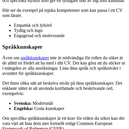
och specifika styrkor som ger en tydligare bild av dig som kandidat.
Här ser du exempel på mjuka kompetenser som kan passa i ett CV
som lärare.
Empatisk och lyhörd
Tydlig och lugn
Engagerad och motiverande
Språkkunskaper
Även om
språkkunskaper
inte är nödvändiga för rollen du söker är
de alltid en fördel att ha med i ditt CV. Det kan göra att du sticker ut
i mängden av alla ansökningar. Lista dina språk och språknivåer i
avsnittet för språkkunskaper.
Det finns olika sätt att beskriva nivån på dina språkkunskaper. Det
enklaste sättet är att använda kortfattade och beskrivande ord,
exempelvis:
Svenska:
Modersmål
Engelska:
Goda kunskaper
Om specifika språkkunskaper är ett krav för rollen du söker kan det
vara värt att lista dem mer formellt enligt Common European
Framework of Reference (CEFR).