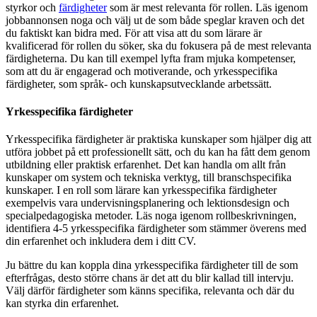
styrkor och
färdigheter
som är mest relevanta för rollen. Läs igenom
jobbannonsen noga och välj ut de som både speglar kraven och det
du faktiskt kan bidra med. För att visa att du som lärare är
kvalificerad för rollen du söker, ska du fokusera på de mest relevanta
färdigheterna. Du kan till exempel lyfta fram mjuka kompetenser,
som att du är engagerad och motiverande, och yrkesspecifika
färdigheter, som språk- och kunskapsutvecklande arbetssätt.
Yrkesspecifika färdigheter
Yrkesspecifika färdigheter är praktiska kunskaper som hjälper dig att
utföra jobbet på ett professionellt sätt, och du kan ha fått dem genom
utbildning eller praktisk erfarenhet. Det kan handla om allt från
kunskaper om system och tekniska verktyg, till branschspecifika
kunskaper. I en roll som lärare kan yrkesspecifika färdigheter
exempelvis vara undervisningsplanering och lektionsdesign och
specialpedagogiska metoder. Läs noga igenom rollbeskrivningen,
identifiera 4-5 yrkesspecifika färdigheter som stämmer överens med
din erfarenhet och inkludera dem i ditt CV.
Ju bättre du kan koppla dina yrkesspecifika färdigheter till de som
efterfrågas, desto större chans är det att du blir kallad till intervju.
Välj därför färdigheter som känns specifika, relevanta och där du
kan styrka din erfarenhet.