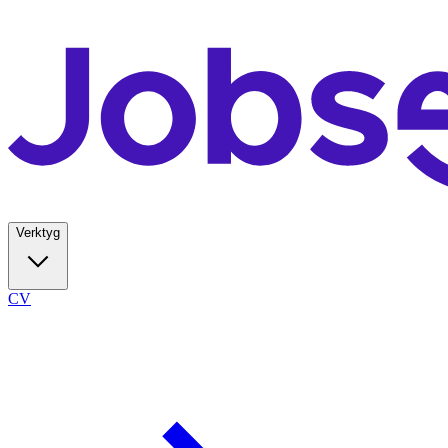
Verktyg
CV