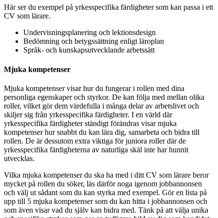
Här ser du exempel på yrkesspecifika färdigheter som kan passa i ett
CV som lärare.
Undervisningsplanering och lektionsdesign
Bedömning och betygssättning enligt läroplan
Språk- och kunskapsutvecklande arbetssätt
Mjuka kompetenser
Mjuka kompetenser visar hur du fungerar i rollen med dina
personliga egenskaper och styrkor. De kan följa med mellan olika
roller, vilket gör dem värdefulla i många delar av arbetslivet och
skiljer sig från yrkesspecifika färdigheter. I en värld där
yrkesspecifika färdigheter ständigt förändras visar mjuka
kompetenser hur snabbt du kan lära dig, samarbeta och bidra till
rollen. De är dessutom extra viktiga för juniora roller där de
yrkesspecifika färdigheterna av naturliga skäl inte har hunnit
utvecklas.
Vilka mjuka kompetenser du ska ha med i ditt CV som lärare beror
mycket på rollen du söker, läs därför noga igenom jobbannonsen
och välj ut sådant som du kan styrka med exempel. Gör en lista på
upp till 5 mjuka kompetenser som du kan hitta i jobbannonsen och
som även visar vad du själv kan bidra med. Tänk på att välja unika