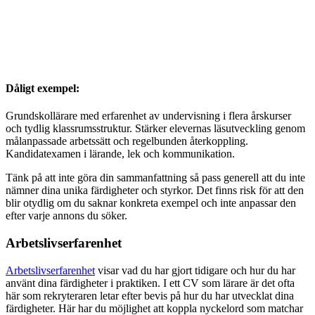
Dåligt exempel:
Grundskollärare med erfarenhet av undervisning i flera årskurser
och tydlig klassrumsstruktur. Stärker elevernas läsutveckling genom
målanpassade arbetssätt och regelbunden återkoppling.
Kandidatexamen i lärande, lek och kommunikation.
Tänk på att inte göra din sammanfattning så pass generell att du inte
nämner dina unika färdigheter och styrkor. Det finns risk för att den
blir otydlig om du saknar konkreta exempel och inte anpassar den
efter varje annons du söker.
Arbetslivserfarenhet
Arbetslivserfarenhet
visar vad du har gjort tidigare och hur du har
använt dina färdigheter i praktiken. I ett CV som lärare är det ofta
här som rekryteraren letar efter bevis på hur du har utvecklat dina
färdigheter. Här har du möjlighet att koppla nyckelord som matchar