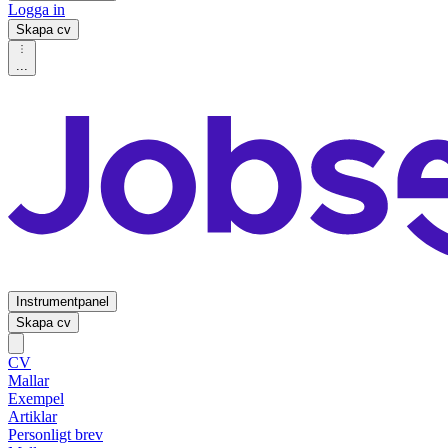
Logga in
Skapa cv
...
Instrumentpanel
Skapa cv
CV
Mallar
Exempel
Artiklar
Personligt brev