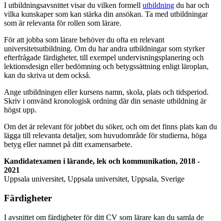
I utbildningsavsnittet visar du vilken formell
utbildning
du har och
vilka kunskaper som kan stärka din ansökan. Ta med utbildningar
som är relevanta för rollen som lärare.
För att jobba som lärare behöver du ofta en relevant
universitetsutbildning. Om du har andra utbildningar som styrker
efterfrågade färdigheter, till exempel undervisningsplanering och
lektionsdesign eller bedömning och betygssättning enligt läroplan,
kan du skriva ut dem också.
Ange utbildningen eller kursens namn, skola, plats och tidsperiod.
Skriv i omvänd kronologisk ordning där din senaste utbildning är
högst upp.
Om det är relevant för jobbet du söker, och om det finns plats kan du
lägga till relevanta detaljer, som huvudområde för studierna, höga
betyg eller namnet på ditt examensarbete.
Kandidatexamen i lärande, lek och kommunikation, 2018 -
2021
Uppsala universitet, Uppsala universitet, Uppsala, Sverige
Färdigheter
I avsnittet om färdigheter för ditt CV som lärare kan du samla de