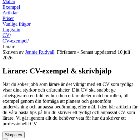
Mallar
Exempel
Artiklar
Priser
Vanliga frågor
Logga in
CV
/
CV-exempel
/
Lärare
Skriven av
Jennie Rudvall
,
Författare
• Senast uppdaterad
10 juli
2026
Lärare: CV-exempel & skrivhjälp
När du söker jobb som lärare är det viktigt med ett CV som tydligt
visar dina styrkor och erfarenheter. Ditt CV ska snabbt ge
arbetsgivaren en bild av hur dina erfarenheter matchar rollen, till
exempel genom din förmåga att planera och genomföra
undervisning och anpassa bedömning efter mål. I den här artikeln får
du våra bästa tips på hur du skriver ett tydligt och anpassat CV som
lärare. Vi går igenom allt du behöver veta för hur du skriver ett
professionellt CV.
Skapa cv