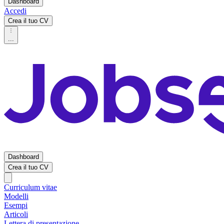
Dashboard
Accedi
Crea il tuo CV
...
Dashboard
Crea il tuo CV
Curriculum vitae
Modelli
Esempi
Articoli
Lettera di presentazione