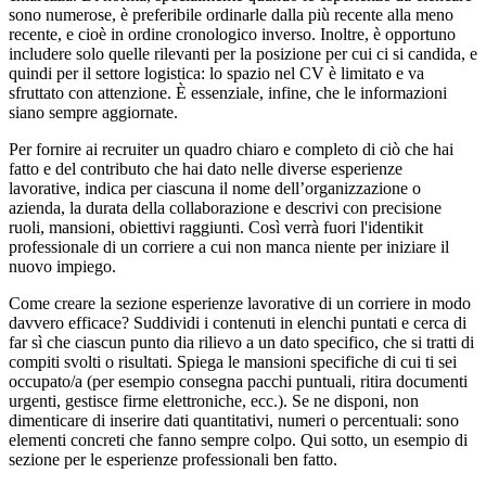
sono numerose, è preferibile ordinarle dalla più recente alla meno
recente, e cioè in ordine cronologico inverso. Inoltre, è opportuno
includere solo quelle rilevanti per la posizione per cui ci si candida, e
quindi per il settore logistica: lo spazio nel CV è limitato e va
sfruttato con attenzione. È essenziale, infine, che le informazioni
siano sempre aggiornate.
Per fornire ai recruiter un quadro chiaro e completo di ciò che hai
fatto e del contributo che hai dato nelle diverse esperienze
lavorative, indica per ciascuna il nome dell’organizzazione o
azienda, la durata della collaborazione e descrivi con precisione
ruoli, mansioni, obiettivi raggiunti. Così verrà fuori l'identikit
professionale di un corriere a cui non manca niente per iniziare il
nuovo impiego.
Come creare la sezione esperienze lavorative di un corriere in modo
davvero efficace? Suddividi i contenuti in elenchi puntati e cerca di
far sì che ciascun punto dia rilievo a un dato specifico, che si tratti di
compiti svolti o risultati. Spiega le mansioni specifiche di cui ti sei
occupato/a (per esempio consegna pacchi puntuali, ritira documenti
urgenti, gestisce firme elettroniche, ecc.). Se ne disponi, non
dimenticare di inserire dati quantitativi, numeri o percentuali: sono
elementi concreti che fanno sempre colpo. Qui sotto, un esempio di
sezione per le esperienze professionali ben fatto.