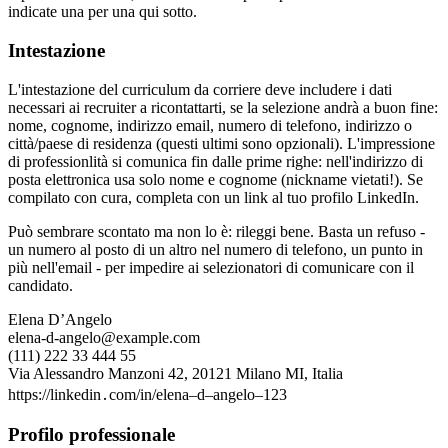
indicate una per una qui sotto.
Intestazione
L'intestazione del curriculum da corriere deve includere i dati
necessari ai recruiter a ricontattarti, se la selezione andrà a buon fine:
nome, cognome, indirizzo email, numero di telefono, indirizzo o
città/paese di residenza (questi ultimi sono opzionali). L'impressione
di professionlità si comunica fin dalle prime righe: nell'indirizzo di
posta elettronica usa solo nome e cognome (nickname vietati!). Se
compilato con cura, completa con un link al tuo profilo LinkedIn.
Può sembrare scontato ma non lo è: rileggi bene. Basta un refuso -
un numero al posto di un altro nel numero di telefono, un punto in
più nell'email - per impedire ai selezionatori di comunicare con il
candidato.
Elena D’Angelo
elena-d-angelo@example.com
(111) 222 33 444 55
Via Alessandro Manzoni 42, 20121 Milano MI, Italia
https://linkedin․com/in/elena–d–angelo–123
Profilo professionale