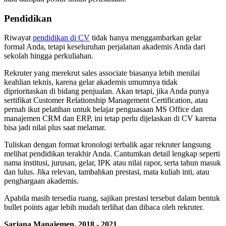
Pendidikan
Riwayat
pendidikan di CV
tidak hanya menggambarkan gelar
formal Anda, tetapi keseluruhan perjalanan akademis Anda dari
sekolah hingga perkuliahan.
Rekruter yang merekrut sales associate biasanya lebih menilai
keahlian teknis, karena gelar akademis umumnya tidak
diprioritaskan di bidang penjualan. Akan tetapi, jika Anda punya
sertifikat Customer Relationship Management Certification, atau
pernah ikut pelatihan untuk belajar penguasaan MS Office dan
manajemen CRM dan ERP, ini tetap perlu dijelaskan di CV karena
bisa jadi nilai plus saat melamar.
Tuliskan dengan format kronologi terbalik agar rekruter langsung
melihat pendidikan terakhir Anda. Cantumkan detail lengkap seperti
nama institusi, jurusan, gelar, IPK atau nilai rapor, serta tahun masuk
dan lulus. Jika relevan, tambahkan prestasi, mata kuliah inti, atau
penghargaan akademis.
Apabila masih tersedia ruang, sajikan prestasi tersebut dalam bentuk
bullet points agar lebih mudah terlihat dan dibaca oleh rekruter.
Sarjana Manajemen, 2018 - 2021