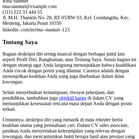
Rina Sianturi
rina-sianturi@example.com
(111) 222 33 444 55
Jl. M.H. Thamrin No. 28, RT 05/RW 03, Kel. Gondangdia, Kec.
Menteng, Jakarta Pusat 10350
linkedin․com/in/rina–sianturi–123
Tentang Saya
Bagian deskripsi diri sering muncul dengan berbagai judul lain
seperti Profil Diri, Rangkuman, atau Tentang Saya. Susun bagian ini
dengan strategi agar Anda langsung menunjukkan bahwa kualifikasi
Anda cocok dengan posisi yang dilamar. Caranya adalah dengan
menonjolkan keahlian Anda yang juga disebutkan dalam iklan
lowongan.
Selain menyebutkan kemampuan, riwayat pekerjaan, dan
pendidikan, tambahkan juga
objektif karier
di dalam CV yang
menunjukkan kesesuaian rencana masa depan Anda dengan posisi
terkait.
Umumnya, deskripsi diri yang menarik di mata rekruter berisi
keahlian utama yang perusahaan cari. Dalam CV sales associate,
pastikan Anda menyertakan keterampilan yang relevan dengan
lowongan, dan mencantumkan bukti berupa hasil atau prestasi yang