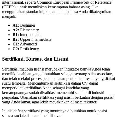
internasional, seperti Common European Framework of Reference
(CEFR), untuk menuliskan kemampuan bahasa asing. Jika
menggunakan standar ini, kemampuan bahasa Anda dikategorikan
menjadi:
A1:
Beginner
A2:
Elementary
B1:
Intermediate
B2:
Upper intermediate
C1:
Advanced
C2:
Proficiency
Sertifikasi, Kursus, dan Lisensi
Sertifikasi maupun lisensi merupakan indikator bahwa Anda telah
memiliki keahlian yang dibutuhkan sebagai seorang sales associate,
dan telah melalui proses pelatihan atau pendidikan resmi yang diakui
suatu lembaga. Mencantumkan sertifikasi dalam CV dapat
memperkuat kredibilitas Anda sebagai kandidat yang
kemampuannya sudah divalidasi memenuhi standar di industri
penjualan. Utamakan sertifikasi yang masih berkaitan dengan posisi
yang Anda lamar, agar lebih meyakinkan di mata rekruter.
Ini dia daftar sertifikasi yang umumnya dibutuhkan untuk posisi
sales associate dan cara menulisnya.