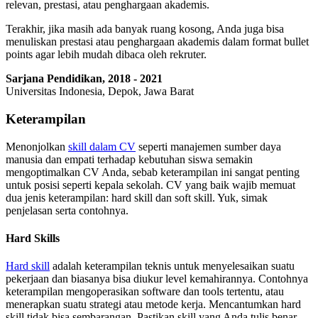
relevan, prestasi, atau penghargaan akademis.
Terakhir, jika masih ada banyak ruang kosong, Anda juga bisa
menuliskan prestasi atau penghargaan akademis dalam format bullet
points agar lebih mudah dibaca oleh rekruter.
Sarjana Pendidikan, 2018 - 2021
Universitas Indonesia, Depok, Jawa Barat
Keterampilan
Menonjolkan
skill dalam CV
seperti manajemen sumber daya
manusia dan empati terhadap kebutuhan siswa semakin
mengoptimalkan CV Anda, sebab keterampilan ini sangat penting
untuk posisi seperti kepala sekolah. CV yang baik wajib memuat
dua jenis keterampilan: hard skill dan soft skill. Yuk, simak
penjelasan serta contohnya.
Hard Skills
Hard skill
adalah keterampilan teknis untuk menyelesaikan suatu
pekerjaan dan biasanya bisa diukur level kemahirannya. Contohnya
keterampilan mengoperasikan software dan tools tertentu, atau
menerapkan suatu strategi atau metode kerja. Mencantumkan hard
skill tidak bisa sembarangan. Pastikan skill yang Anda tulis benar-