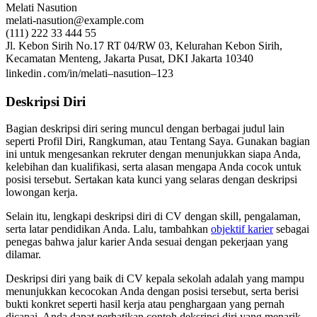
Melati Nasution
melati-nasution@example.com
(111) 222 33 444 55
Jl. Kebon Sirih No.17 RT 04/RW 03, Kelurahan Kebon Sirih,
Kecamatan Menteng, Jakarta Pusat, DKI Jakarta 10340
linkedin․com/in/melati–nasution–123
Deskripsi Diri
Bagian deskripsi diri sering muncul dengan berbagai judul lain
seperti Profil Diri, Rangkuman, atau Tentang Saya. Gunakan bagian
ini untuk mengesankan rekruter dengan menunjukkan siapa Anda,
kelebihan dan kualifikasi, serta alasan mengapa Anda cocok untuk
posisi tersebut. Sertakan kata kunci yang selaras dengan deskripsi
lowongan kerja.
Selain itu, lengkapi deskripsi diri di CV dengan skill, pengalaman,
serta latar pendidikan Anda. Lalu, tambahkan
objektif karier
sebagai
penegas bahwa jalur karier Anda sesuai dengan pekerjaan yang
dilamar.
Deskripsi diri yang baik di CV kepala sekolah adalah yang mampu
menunjukkan kecocokan Anda dengan posisi tersebut, serta berisi
bukti konkret seperti hasil kerja atau penghargaan yang pernah
dicapai. Anda dapat perhatikan contoh deksripsi diri yang menarik