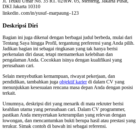
Jl. Teuku Umar No. 35 RT. 02/RW. 05, Menteng, Jakarta Pusat,
DKI Jakarta 10310
linkedin․com/in/yusuf–marpaung–123
Deskripsi Diri
Bagian ini juga dikenal dengan berbagai judul berbeda, mulai dari
Tentang Saya hingga Profil, tergantung preferensi yang Anda pilih.
Jadikan bagian ini sebagai ringkasan yang tak hanya berisi
perkenalan diri dasar, tetapi memamerkan kelebihan dan
pengalaman Anda. Cocokkan isinya dengan kualifikasi yang
perusahaan cari.
Selain menyebutkan kemampuan, riwayat pekerjaan, dan
pendidikan, tambahkan juga
objektif karier
di dalam CV yang
menunjukkan kesesuaian rencana masa depan Anda dengan posisi
terkait.
Umumnya, deskripsi diri yang menarik di mata rekruter berisi
keahlian utama yang perusahaan cari. Dalam CV programmer,
pastikan Anda menyertakan keterampilan yang relevan dengan
lowongan, dan mencantumkan bukti berupa hasil atau prestasi yang
terukur. Simak contoh di bawah ini sebagai referensi.