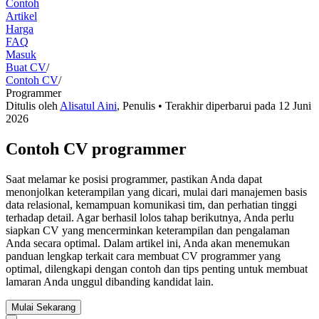
Contoh
Artikel
Harga
FAQ
Masuk
Buat CV
/
Contoh CV
/
Programmer
Ditulis oleh
Alisatul Aini
,
Penulis
• Terakhir diperbarui pada
12 Juni
2026
Contoh CV programmer
Saat melamar ke posisi programmer, pastikan Anda dapat
menonjolkan keterampilan yang dicari, mulai dari manajemen basis
data relasional, kemampuan komunikasi tim, dan perhatian tinggi
terhadap detail. Agar berhasil lolos tahap berikutnya, Anda perlu
siapkan CV yang mencerminkan keterampilan dan pengalaman
Anda secara optimal. Dalam artikel ini, Anda akan menemukan
panduan lengkap terkait cara membuat CV programmer yang
optimal, dilengkapi dengan contoh dan tips penting untuk membuat
lamaran Anda unggul dibanding kandidat lain.
Mulai Sekarang