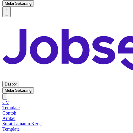
Mulai Sekarang
...
Dasbor
Mulai Sekarang
CV
Template
Contoh
Artikel
Surat Lamaran Kerja
Template