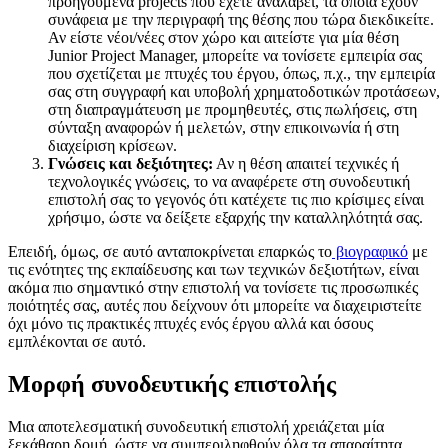
προηγούμενα projects που έχετε αναλάβει, τα οποία έχουν
συνάφεια με την περιγραφή της θέσης που τώρα διεκδικείτε.
Αν είστε νέοι/νέες στον χώρο και αιτείστε για μία θέση
Junior Project Manager, μπορείτε να τονίσετε εμπειρία σας
που σχετίζεται με πτυχές του έργου, όπως, π.χ., την εμπειρία
σας στη συγγραφή και υποβολή χρηματοδοτικών προτάσεων,
στη διαπραγμάτευση με προμηθευτές, στις πωλήσεις, στη
σύνταξη αναφορών ή μελετών, στην επικοινωνία ή στη
διαχείριση κρίσεων.
Γνώσεις και δεξιότητες:
Αν η θέση απαιτεί τεχνικές ή
τεχνολογικές γνώσεις, το να αναφέρετε στη συνοδευτική
επιστολή σας το γεγονός ότι κατέχετε τις πιο κρίσιμες είναι
χρήσιμο, ώστε να δείξετε εξαρχής την καταλληλότητά σας.
Επειδή, όμως, σε αυτό ανταποκρίνεται επαρκώς το
βιογραφικό
με
τις ενότητες της εκπαίδευσης και των τεχνικών δεξιοτήτων, είναι
ακόμα πιο σημαντικό στην επιστολή να τονίσετε τις προσωπικές
ποιότητές σας, αυτές που δείχνουν ότι μπορείτε να διαχειριστείτε
όχι μόνο τις πρακτικές πτυχές ενός έργου αλλά και όσους
εμπλέκονται σε αυτό.
Μορφή συνοδευτικής επιστολής
Μια αποτελεσματική συνοδευτική επιστολή χρειάζεται μία
ξεκάθαρη δομή, ώστε να συμπεριληφθούν όλα τα απαραίτητα