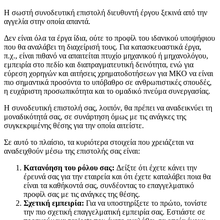
Η σωστή συνοδευτική επιστολή διευθυντή έργου ξεκινά από την
αγγελία στην οποία απαντά.
Δεν είναι όλα τα έργα ίδια, ούτε το προφίλ του ιδανικού υποψήφιου
που θα αναλάβει τη διαχείρισή τους. Για κατασκευαστικά έργα,
π.χ., είναι πιθανό να απαιτείται πτυχίο μηχανικού ή μηχανολόγου,
εμπειρία στο πεδίο και διαπραγματευτική δεινότητα, ενώ για
εύρεση χορηγών και αιτήσεις χρηματοδοτήσεων για ΜΚΟ να είναι
πιο σημαντικά προσόντα το υπόβαθρο σε ανθρωπιστικές σπουδές,
η ευχάριστη προσωπικότητα και το ομαδικό πνεύμα συνεργασίας.
Η συνοδευτική επιστολή σας, λοιπόν, θα πρέπει να αναδεικνύει τη
μοναδικότητά σας, σε συνάρτηση όμως με τις ανάγκες της
συγκεκριμένης θέσης για την οποία αιτείστε.
Σε αυτό το πλαίσιο, τα κυριότερα στοιχεία που χρειάζεται να
αναδειχθούν μέσω της επιστολής σας είναι:
Κατανόηση του ρόλου σας:
Δείξτε ότι έχετε κάνει την
έρευνά σας για την εταιρεία και ότι έχετε καταλάβει ποια θα
είναι τα καθήκοντά σας, συνδέοντας το επαγγελματικό
προφίλ σας με τις ανάγκες της θέσης.
Σχετική εμπειρία:
Για να υποστηρίξετε το πρώτο, τονίστε
την πιο σχετική επαγγελματική εμπειρία σας. Εστιάστε σε