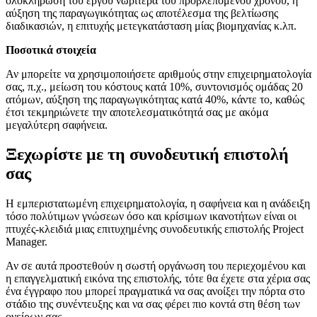
ολοκλήρωση του έργου νωρίτερα του προβλεπόμενου χρόνου, η
αύξηση της παραγωγικότητας ως αποτέλεσμα της βελτίωσης
διαδικασιών, η επιτυχής μετεγκατάσταση μίας βιομηχανίας κ.λπ.
Ποσοτικά στοιχεία
Αν μπορείτε να χρησιμοποιήσετε αριθμούς στην επιχειρηματολογία
σας, π.χ., μείωση του κόστους κατά 10%, συντονισμός ομάδας 20
ατόμων, αύξηση της παραγωγικότητας κατά 40%, κάντε το, καθώς
έτσι τεκμηριώνετε την αποτελεσματικότητά σας με ακόμα
μεγαλύτερη σαφήνεια.
Ξεχωρίστε με τη συνοδευτική επιστολή
σας
Η εμπεριστατωμένη επιχειρηματολογία, η σαφήνεια και η ανάδειξη
τόσο πολύτιμων γνώσεων όσο και κρίσιμων ικανοτήτων είναι οι
πτυχές-κλειδιά μιας επιτυχημένης συνοδευτικής επιστολής Project
Manager.
Αν σε αυτά προστεθούν η σωστή οργάνωση του περιεχομένου και
η επαγγελματική εικόνα της επιστολής, τότε θα έχετε στα χέρια σας
ένα έγγραφο που μπορεί πραγματικά να σας ανοίξει την πόρτα στο
στάδιο της συνέντευξης και να σας φέρει πιο κοντά στη θέση των
ονείρων σας.