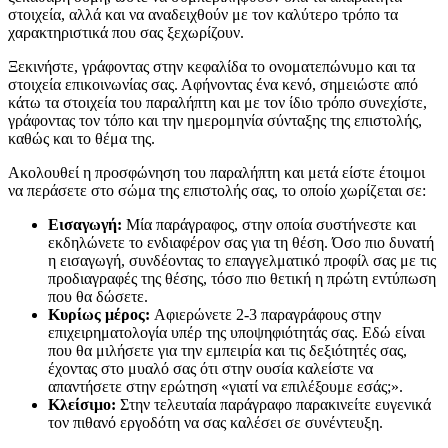
στοιχεία, αλλά και να αναδειχθούν με τον καλύτερο τρόπο τα
χαρακτηριστικά που σας ξεχωρίζουν.
Ξεκινήστε, γράφοντας στην κεφαλίδα το ονοματεπώνυμο και τα
στοιχεία επικοινωνίας σας. Αφήνοντας ένα κενό, σημειώστε από
κάτω τα στοιχεία του παραλήπτη και με τον ίδιο τρόπο συνεχίστε,
γράφοντας τον τόπο και την ημερομηνία σύνταξης της επιστολής,
καθώς και το θέμα της.
Ακολουθεί η προσφώνηση του παραλήπτη και μετά είστε έτοιμοι
να περάσετε στο σώμα της επιστολής σας, το οποίο χωρίζεται σε:
Εισαγωγή:
Μία παράγραφος, στην οποία συστήνεστε και
εκδηλώνετε το ενδιαφέρον σας για τη θέση. Όσο πιο δυνατή
η εισαγωγή, συνδέοντας το επαγγελματικό προφίλ σας με τις
προδιαγραφές της θέσης, τόσο πιο θετική η πρώτη εντύπωση
που θα δώσετε.
Κυρίως μέρος:
Αφιερώνετε 2-3 παραγράφους στην
επιχειρηματολογία υπέρ της υποψηφιότητάς σας. Εδώ είναι
που θα μιλήσετε για την εμπειρία και τις δεξιότητές σας,
έχοντας στο μυαλό σας ότι στην ουσία καλείστε να
απαντήσετε στην ερώτηση «γιατί να επιλέξουμε εσάς;».
Κλείσιμο:
Στην τελευταία παράγραφο παρακινείτε ευγενικά
τον πιθανό εργοδότη να σας καλέσει σε συνέντευξη.