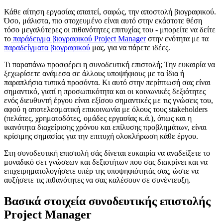
Κάθε αίτηση εργασίας απαιτεί, σαφώς, την αποστολή βιογραφικού.
Όσο, μάλιστα, πιο στοχευμένο είναι αυτό στην εκάστοτε θέση
τόσο μεγαλύτερες οι πιθανότητες επιτυχίας του - μπορείτε να δείτε
το
παράδειγμα βιογραφικού Project Manager
στην ενότητα με τα
παραδείγματα βιογραφικού
μας, για να πάρετε ιδέες.
Τι παραπάνω προσφέρει η συνοδευτική επιστολή; Την ευκαιρία να
ξεχωρίσετε ανάμεσα σε άλλους υποψήφιους με τα ίδια ή
παραπλήσια τυπικά προσόντα. Κι αυτό στην περίπτωσή σας είναι
σημαντικό, γιατί η προσωπικότητα και οι κοινωνικές δεξιότητες
ενός διευθυντή έργου είναι εξίσου σημαντικές με τις γνώσεις του,
αφού η αποτελεσματική επικοινωνία με όλους τους stakeholders
(πελάτες, χρηματοδότες, ομάδες εργασίας κ.ά.), όπως και η
ικανότητα διαχείρισης χρόνου και επίλυσης προβλημάτων, είναι
κρίσιμης σημασίας για την επιτυχή ολοκλήρωση κάθε έργου.
Στη συνοδευτική επιστολή σάς δίνεται ευκαιρία να αναδείξετε το
μοναδικό σετ γνώσεων και δεξιοτήτων που σας διακρίνει και να
επιχειρηματολογήσετε υπέρ της υποψηφιότητάς σας, ώστε να
αυξήσετε τις πιθανότητες να σας καλέσουν σε συνέντευξη.
Βασικά στοιχεία συνοδευτικής επιστολής
Project Manager