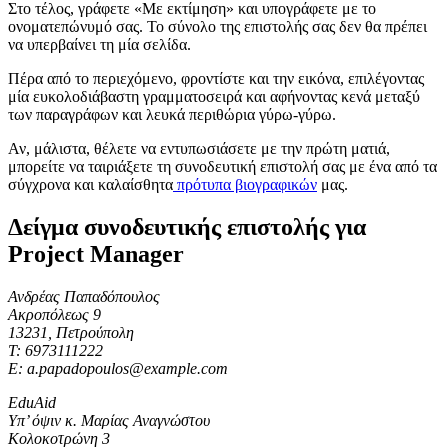
Στο τέλος, γράφετε «Με εκτίμηση» και υπογράφετε με το
ονοματεπώνυμό σας. Το σύνολο της επιστολής σας δεν θα πρέπει
να υπερβαίνει τη μία σελίδα.
Πέρα από το περιεχόμενο, φροντίστε και την εικόνα, επιλέγοντας
μία ευκολοδιάβαστη γραμματοσειρά και αφήνοντας κενά μεταξύ
των παραγράφων και λευκά περιθώρια γύρω-γύρω.
Αν, μάλιστα, θέλετε να εντυπωσιάσετε με την πρώτη ματιά,
μπορείτε να ταιριάξετε τη συνοδευτική επιστολή σας με ένα από τα
σύγχρονα και καλαίσθητα
πρότυπα βιογραφικών
μας.
Δείγμα συνοδευτικής επιστολής για
Project Manager
Ανδρέας Παπαδόπουλος
Ακροπόλεως 9
13231, Πετρούπολη
Τ: 6973111222
Ε: a.papadopoulos@example.com
EduAid
Υπ’ όψιν κ. Μαρίας Αναγνώστου
Κολοκοτρώνη 3