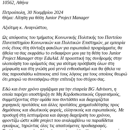
10562, Αθήνα
Πετρούπολη, 30 Νοεμβρίου 2024
Θέμα: Αίτηση για θέση Junior Project Manager
Αξιότιμη κ. Αναγνώστου,
Ως απόφοιτος του τμήματος Κοινωνικής Πολιτικής του Παντείου
Πανεπιστημίου Κοινωνικών και Πολιτικών Επιστημών, με εμπειρία
ενός έτους στη σύνταξη φακέλων για ευρωπαϊκά προγράμματα, θα
ήθελα να σας εκφράσω το ενδιαφέρον μου για τη θέση του Junior
Project Manager στην EduAid. Η προοπτική της συνδρομής στην
υλοποίηση του οράματός σας για ισότιμη πρόσβαση όλων στη
μόρφωση και στη γνώση μού γεννά ενθουσιασμό και θα ήθελα να
σας παρουσιάσω κάποιους από τους λόγους για τους οποίους θεωρώ
ότι μπορώ να συνεισφέρω στην επίτευξη του στόχου σας.
Εδώ και έναν χρόνο εργάζομαι για την εταιρεία BG Advisors, η
οποία παρέχει υποστήριξη σε Μη Κερδοσκοπικούς Οργανισμούς,
συμμετέχοντας στην ομάδα που συντάσσει και διαχειρίζεται
χορηγικές προτάσεις και άλλες προτάσεις χρηματοδότησης προς
δημόσιους και ιδιωτικούς φορείς, ελληνικούς και ευρωπαϊκούς. Με
προσοχή στη λεπτομέρεια και άψογη διαχείριση του χρόνου,
φροντίζω ώστε κάθε project που αναλαμβάνω να παραδίδεται
εγκαίρως, τηρώντας όλες τις απαιτούμενες προδιαγραφές.