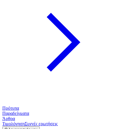
Πρότυπα
Παραδείγματα
Άρθρα
Τιμολόγηση
Συχνές ερωτήσεις