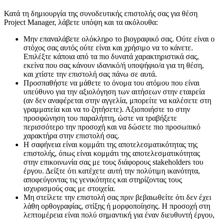
Κατά τη δημιουργία της συνοδευτικής επιστολής σας για θέση
Project Manager, λάβετε υπόψη και τα ακόλουθα:
Μην επαναλάβετε ολόκληρο το βιογραφικό σας. Ούτε είναι ο
στόχος σας αυτός ούτε είναι και χρήσιμο να το κάνετε.
Επιλέξτε κάποια από τα πιο δυνατά χαρακτηριστικά σας,
εκείνα που σας κάνουν ιδανικό/ή υποψήφιο/α για τη θέση,
και χτίστε την επιστολή σας πάνω σε αυτά.
Προσπαθήστε να μάθετε το όνομα του ατόμου που είναι
υπεύθυνο για την αξιολόγηση των αιτήσεων στην εταιρεία
(αν δεν αναφέρεται στην αγγελία, μπορείτε να καλέσετε στη
γραμματεία και να το ζητήσετε). Αξιοποιήστε το στην
προσφώνηση του παραλήπτη, ώστε να τραβήξετε
περισσότερο την προσοχή και να δώσετε πιο προσωπικό
χαρακτήρα στην επιστολή σας.
Η σαφήνεια είναι κομμάτι της αποτελεσματικότητας της
επιστολής, όπως είναι κομμάτι της αποτελεσματικότητας
στην επικοινωνία σας με τους διάφορους stakeholders του
έργου. Δείξτε ότι κατέχετε αυτή την πολύτιμη ικανότητα,
αποφεύγοντας τις γενικότητες και στηρίζοντας τους
ισχυρισμούς σας με στοιχεία.
Μη στείλετε την επιστολή σας πριν βεβαιωθείτε ότι δεν έχει
λάθη ορθογραφίας, στίξης ή μορφοποίησης. Η προσοχή στη
λεπτομέρεια είναι πολύ σημαντική για έναν διευθυντή έργου,