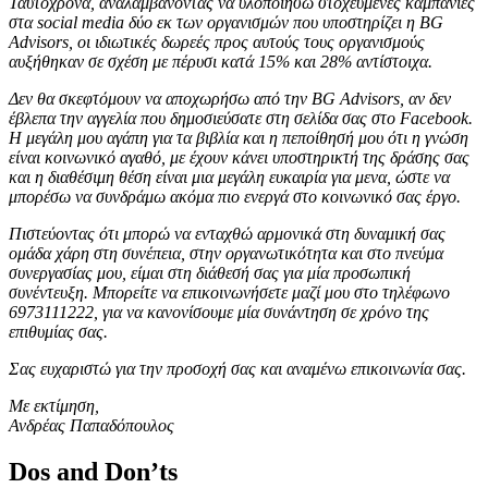
Ταυτόχρονα, αναλαμβάνοντας να υλοποιήσω στοχευμένες καμπάνιες
στα social media δύο εκ των οργανισμών που υποστηρίζει η BG
Advisors, οι ιδιωτικές δωρεές προς αυτούς τους οργανισμούς
αυξήθηκαν σε σχέση με πέρυσι κατά 15% και 28% αντίστοιχα.
Δεν θα σκεφτόμουν να αποχωρήσω από την BG Advisors, αν δεν
έβλεπα την αγγελία που δημοσιεύσατε στη σελίδα σας στο Facebook.
Η μεγάλη μου αγάπη για τα βιβλία και η πεποίθησή μου ότι η γνώση
είναι κοινωνικό αγαθό, με έχουν κάνει υποστηρικτή της δράσης σας
και η διαθέσιμη θέση είναι μια μεγάλη ευκαιρία για μενα, ώστε να
μπορέσω να συνδράμω ακόμα πιο ενεργά στο κοινωνικό σας έργο.
Πιστεύοντας ότι μπορώ να ενταχθώ αρμονικά στη δυναμική σας
ομάδα χάρη στη συνέπεια, στην οργανωτικότητα και στο πνεύμα
συνεργασίας μου, είμαι στη διάθεσή σας για μία προσωπική
συνέντευξη. Μπορείτε να επικοινωνήσετε μαζί μου στο τηλέφωνο
6973111222, για να κανονίσουμε μία συνάντηση σε χρόνο της
επιθυμίας σας.
Σας ευχαριστώ για την προσοχή σας και αναμένω επικοινωνία σας.
Με εκτίμηση,
Ανδρέας Παπαδόπουλος
Dos and Don’ts