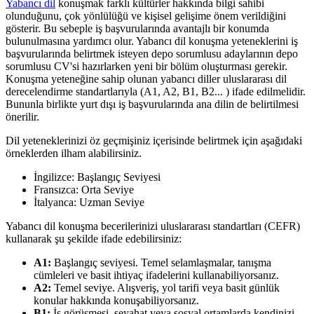
Yabancı dil
konuşmak farklı kültürler hakkında bilgi sahibi
olunduğunu, çok yönlülüğü ve kişisel gelişime önem verildiğini
gösterir. Bu sebeple iş başvurularında avantajlı bir konumda
bulunulmasına yardımcı olur. Yabancı dil konuşma yeteneklerini iş
başvurularında belirtmek isteyen depo sorumlusu adaylarının depo
sorumlusu CV'si hazırlarken yeni bir bölüm oluşturması gerekir.
Konuşma yeteneğine sahip olunan yabancı diller uluslararası dil
derecelendirme standartlarıyla (A1, A2, B1, B2... ) ifade edilmelidir.
Bununla birlikte yurt dışı iş başvurularında ana dilin de belirtilmesi
önerilir.
Dil yeteneklerinizi öz geçmişiniz içerisinde belirtmek için aşağıdaki
örneklerden ilham alabilirsiniz.
İngilizce: Başlangıç Seviyesi
Fransızca: Orta Seviye
İtalyanca: Uzman Seviye
Yabancı dil konuşma becerilerinizi uluslararası standartları (CEFR)
kullanarak şu şekilde ifade edebilirsiniz:
A1:
Başlangıç seviyesi. Temel selamlaşmalar, tanışma
cümleleri ve basit ihtiyaç ifadelerini kullanabiliyorsanız.
A2:
Temel seviye. Alışveriş, yol tarifi veya basit günlük
konular hakkında konuşabiliyorsanız.
B1:
İş görüşmesi, seyahat veya sosyal ortamlarda kendinizi