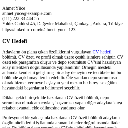
Ahmet Yüce
ahmet-yuce@example.com
(111) 222 33 444 55
Yıldız Caddesi 45, Dağevler Mahallesi, Çankaya, Ankara, Türkiye
https://linkedin․com/in/ahmet–yuce–123
CV Hedefi
Adayların ön plana çıkan özelliklerini vurgulayan
CV hedefi
bölümü, CV özeti ve profil olmak üzere çeşitli isimlere sahiptir. CV
özeti tek paragraftan oluşur ve depo sorumlusu CV'sini hazırlayan
aday nitelikleri doğrultusunda yapılandırılır. Örneğin mesleki
anlamda kendisini geliştirmiş bir aday deneyim ve tecrübelerini bu
bölümde açıklamayı tercih edebilir. Öte yandan depo sorumlusu
olarak hizmet vermeye başlayan yeni mezun bir birey ise eğitim
hayatındaki başarılarını belirtmeyi seçebilir.
Dikkat çekici bir şekilde hazırlanan CV özeti bölümü, depo
sorumlusu olmak amacıyla iş başvurusu yapan diğer adaylara karşı
rekabet avantajı elde edilmesine yardımcı olur.
Profesyonel bir yaklaşımla hazırlanan CV özeti bölümü adayların
özgün niteliklerini iş ilanında aranan kriterler doğrultusunda ifade
eder. Bu bölüm depo sorumlusu CV'sine bütünlük kazandırarak,