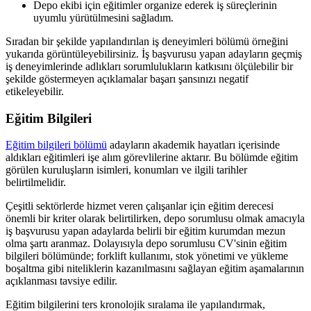
Depo ekibi için eğitimler organize ederek iş süreçlerinin
uyumlu yürütülmesini sağladım.
Sıradan bir şekilde yapılandırılan iş deneyimleri bölümü örneğini
yukarıda görüntüleyebilirsiniz. İş başvurusu yapan adayların geçmiş
iş deneyimlerinde adlıkları sorumlulukların katkısını ölçülebilir bir
şekilde göstermeyen açıklamalar başarı şansınızı negatif
etikeleyebilir.
Eğitim Bilgileri
Eğitim bilgileri bölümü
adayların akademik hayatları içerisinde
aldıkları eğitimleri işe alım görevlilerine aktarır. Bu bölümde eğitim
görülen kuruluşların isimleri, konumları ve ilgili tarihler
belirtilmelidir.
Çeşitli sektörlerde hizmet veren çalışanlar için eğitim derecesi
önemli bir kriter olarak belirtilirken, depo sorumlusu olmak amacıyla
iş başvurusu yapan adaylarda belirli bir eğitim kurumdan mezun
olma şartı aranmaz. Dolayısıyla depo sorumlusu CV'sinin eğitim
bilgileri bölümünde; forklift kullanımı, stok yönetimi ve yükleme
boşaltma gibi niteliklerin kazanılmasını sağlayan eğitim aşamalarının
açıklanması tavsiye edilir.
Eğitim bilgilerini ters kronolojik sıralama ile yapılandırmak,