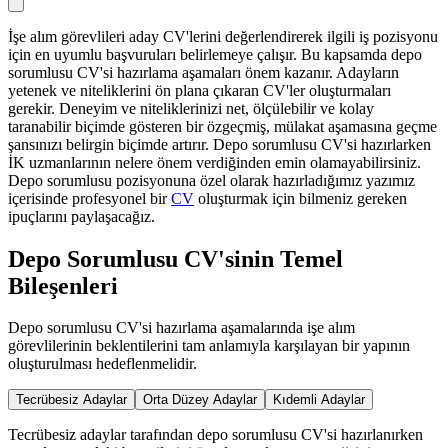
İşe alım görevlileri aday CV'lerini değerlendirerek ilgili iş pozisyonu
için en uyumlu başvuruları belirlemeye çalışır. Bu kapsamda depo
sorumlusu CV'si hazırlama aşamaları önem kazanır. Adayların
yetenek ve niteliklerini ön plana çıkaran CV'ler oluşturmaları
gerekir. Deneyim ve niteliklerinizi net, ölçülebilir ve kolay
taranabilir biçimde gösteren bir özgeçmiş, mülakat aşamasına geçme
şansınızı belirgin biçimde artırır. Depo sorumlusu CV'si hazırlarken
İK uzmanlarının nelere önem verdiğinden emin olamayabilirsiniz.
Depo sorumlusu pozisyonuna özel olarak hazırladığımız yazımız
içerisinde profesyonel bir
CV
oluşturmak için bilmeniz gereken
ipuçlarını paylaşacağız.
Depo Sorumlusu CV'sinin Temel
Bileşenleri
Depo sorumlusu CV'si hazırlama aşamalarında işe alım
görevlilerinin beklentilerini tam anlamıyla karşılayan bir yapının
oluşturulması hedeflenmelidir.
Tecrübesiz Adaylar
Orta Düzey Adaylar
Kıdemli Adaylar
Tecrübesiz adaylar tarafından depo sorumlusu CV'si hazırlanırken