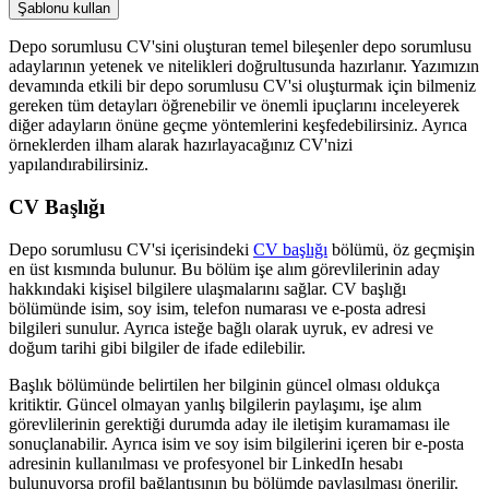
Şablonu kullan
Depo sorumlusu CV'sini oluşturan temel bileşenler depo sorumlusu
adaylarının yetenek ve nitelikleri doğrultusunda hazırlanır. Yazımızın
devamında etkili bir depo sorumlusu CV'si oluşturmak için bilmeniz
gereken tüm detayları öğrenebilir ve önemli ipuçlarını inceleyerek
diğer adayların önüne geçme yöntemlerini keşfedebilirsiniz. Ayrıca
örneklerden ilham alarak hazırlayacağınız CV'nizi
yapılandırabilirsiniz.
CV Başlığı
Depo sorumlusu CV'si içerisindeki
CV başlığı
bölümü, öz geçmişin
en üst kısmında bulunur. Bu bölüm işe alım görevlilerinin aday
hakkındaki kişisel bilgilere ulaşmalarını sağlar. CV başlığı
bölümünde isim, soy isim, telefon numarası ve e-posta adresi
bilgileri sunulur. Ayrıca isteğe bağlı olarak uyruk, ev adresi ve
doğum tarihi gibi bilgiler de ifade edilebilir.
Başlık bölümünde belirtilen her bilginin güncel olması oldukça
kritiktir. Güncel olmayan yanlış bilgilerin paylaşımı, işe alım
görevlilerinin gerektiği durumda aday ile iletişim kuramaması ile
sonuçlanabilir. Ayrıca isim ve soy isim bilgilerini içeren bir e-posta
adresinin kullanılması ve profesyonel bir LinkedIn hesabı
bulunuyorsa profil bağlantısının bu bölümde paylaşılması önerilir.