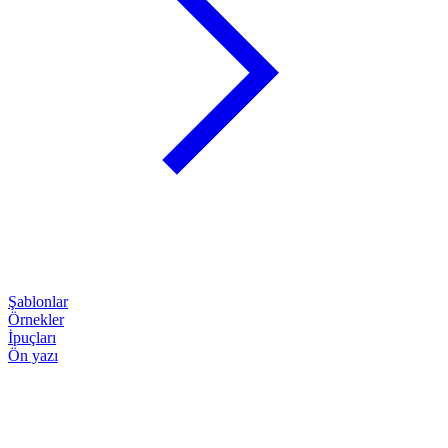
Şablonlar
Örnekler
İpuçları
Ön yazı