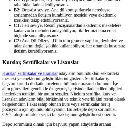
rahatlıkla ifade edebiliyorsanız.
B2:
Orta-üst seviye. Ana dil konuşurlarıyla neredeyse
zorlanmadan iletişim kurabiliyor, mesleki veya akademik
içerikleri takip edebiliyorsanız.
C1:
İleri seviye. Resmî yazışmalardan akademik makalelere
kadar zorlu metinleri anlayabiliyor, fikirlerinizi ikna edici
biçimde sunabiliyorsanız.
C2:
Ana Dil Düzeyi. Dilin tüm gramer yapıları, deyimleri ve
nüanslarını doğal şekilde kullanabiliyor, her ortamda kusursuz
iletişim kurabiliyorsanız.
Kurslar, Sertifikalar ve Lisanslar
Kurslar, sertifikalar ve lisanslar
adayların bulundukları sektördeki
mesleki yeteneklerini geliştirdiklerini gösterir. Sertifikalar iş
başvurularında dikkatle incelenen bölümler arasında bulunur. İşe
alım görevlileri genellikle öz geçmiş içerisinde ifade edilen bilgileri
incelerken temkinli bir tutum sergiler. Nitekim sertifika, kurs ve
lisanslar, adayların bilgi birikimini ve teknik yeterliliğini resmi olarak
belgelendirir. Fakat sahip olunan kurs veya sertifikalar her iş
pozisyonu için uyumlu olmayabilir. Bu sebeple depo sorumlusu
CV'si oluşturulurken seçici bir yaklaşımın geliştirilmesi önerilir.
Depo sorumlusu olmak için başvuru yapan adaylarda aranan