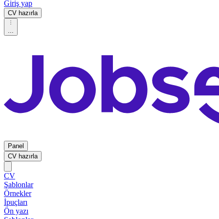
Giriş yap
CV hazırla
...
Panel
CV hazırla
CV
Şablonlar
Örnekler
İpuçları
Ön yazı