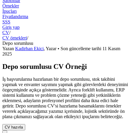
Şablonlar
Örnekler
İpuçları
Fiyatlandırma
SSS
Giriş yap
CV
/
CV örnekleri
/
Depo sorumlusu
Yazan
Kadirhan Ekici
,
Yazar
• Son güncelleme tarihi
11 Kasım
2025
Depo sorumlusu CV Örneği
İş başvurularına hazırlanan bir depo sorumlusu, stok takibini
yapmak ve envanter sayımını yapmak gibi görevlerdeki deneyimini
özgeçmişinde açıkça göstermelidir. Ayrıca forklift kullanımı, ERP
sistemi kullanımı ve problem çözme yeteneği gibi yetkinliklerin
eklenmesi, adayların profesyonel profilini daha ikna edici hale
getirir. Depo sorumlusu CV'si hazırlama basamaklarını örnekler
vererek açıklayacağımız yazımız içerisinde, lojistik sektöründe ön
plana çıkmanızı sağlayacak olan etkileyici ipuçlarını belirteceğiz.
CV hazırla