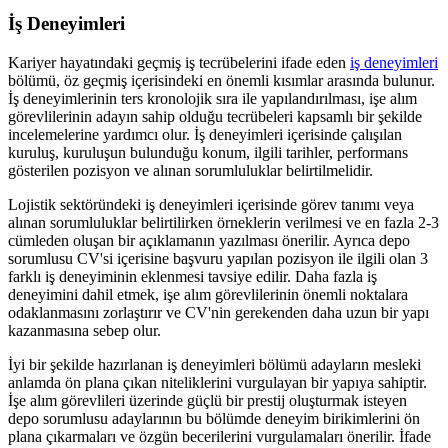
İş Deneyimleri
Kariyer hayatındaki geçmiş iş tecrübelerini ifade eden
iş deneyimleri
bölümü, öz geçmiş içerisindeki en önemli kısımlar arasında bulunur.
İş deneyimlerinin ters kronolojik sıra ile yapılandırılması, işe alım
görevlilerinin adayın sahip olduğu tecrübeleri kapsamlı bir şekilde
incelemelerine yardımcı olur. İş deneyimleri içerisinde çalışılan
kuruluş, kuruluşun bulunduğu konum, ilgili tarihler, performans
gösterilen pozisyon ve alınan sorumluluklar belirtilmelidir.
Lojistik sektöründeki iş deneyimleri içerisinde görev tanımı veya
alınan sorumluluklar belirtilirken örneklerin verilmesi ve en fazla 2-3
cümleden oluşan bir açıklamanın yazılması önerilir. Ayrıca depo
sorumlusu CV'si içerisine başvuru yapılan pozisyon ile ilgili olan 3
farklı iş deneyiminin eklenmesi tavsiye edilir. Daha fazla iş
deneyimini dahil etmek, işe alım görevlilerinin önemli noktalara
odaklanmasını zorlaştırır ve CV'nin gerekenden daha uzun bir yapı
kazanmasına sebep olur.
İyi bir şekilde hazırlanan iş deneyimleri bölümü adayların mesleki
anlamda ön plana çıkan niteliklerini vurgulayan bir yapıya sahiptir.
İşe alım görevlileri üzerinde güçlü bir prestij oluşturmak isteyen
depo sorumlusu adaylarının bu bölümde deneyim birikimlerini ön
plana çıkarmaları ve özgün becerilerini vurgulamaları önerilir. İfade