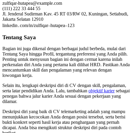
zulfiqar-hutapea@example.com
(111) 222 33 444 55
Jl. Jenderal Sudirman Kav. 45 RT 03/RW 02, Kuningan, Setiabudi,
Jakarta Selatan 12910
linkedin․com/in/zulfiqar–hutapea–123
Tentang Saya
Bagian ini juga dikenal dengan berbagai judul berbeda, mulai dari
Tentang Saya hingga Profil, tergantung preferensi yang Anda pilih.
Penting untuk menyusun bagian ini dengan cermat karena inilah
perkenalan diri Anda yang pertama kali dilihat HRD. Pastikan Anda
mencantumkan skill dan pengalaman yang relevan dengan
lowongan kerja.
Selain itu, lengkapi deskripsi diri di CV dengan skill, pengalaman,
serta latar pendidikan Anda. Lalu, tambahkan
objektif karier
sebagai
penegas bahwa jalur karier Anda sesuai dengan pekerjaan yang
dilamar.
Deskripsi diri yang baik di CV telemarketing adalah yang mampu
menunjukkan kecocokan Anda dengan posisi tersebut, serta berisi
bukti konkret seperti hasil kerja atau penghargaan yang pernah
dicapai. Anda bisa mengikuti struktur deskripsi diri pada contoh
berikut.