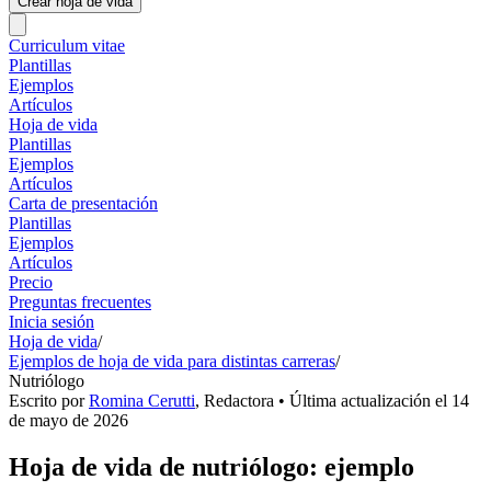
Crear hoja de vida
Curriculum vitae
Plantillas
Ejemplos
Artículos
Hoja de vida
Plantillas
Ejemplos
Artículos
Carta de presentación
Plantillas
Ejemplos
Artículos
Precio
Preguntas frecuentes
Inicia sesión
Hoja de vida
/
Ejemplos de hoja de vida para distintas carreras
/
Nutriólogo
Escrito por
Romina Cerutti
,
Redactora
• Última actualización el
14
de mayo de 2026
Hoja de vida de nutriólogo: ejemplo