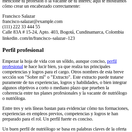
mencione tu profesión o la vacante de tu interés; aquí te mostramos
cómo crear un encabezado correctamente:
Francisco Salazar
francisco-salazar@example.com
(111) 222 33 444 55
Calle 83A # 15-24, Apto. 403, Bogotá, Cundinamarca, Colombia
linkedin․com/in/francisco–salazar–123
Perfil profesional
Empezar la hoja de vida con un sólido, aunque conciso,
perfil
profesional
te hace lucir bien, ya que realza tus principales
competencias y logros para el cargo. Otros nombres de esta breve
sección son "Sobre mí" o "Extracto". Este extracto puede tratarse
puramente de tus experiencias, logros y habilidades, o bien integrar
algunos objetivos a corto o mediano plazo que prueben la
coherencia entre tus planes profesionales y la vacante de nutriólogo
o nutrióloga.
Entre tres y seis líneas bastan para evidenciar cómo tus formaciones,
experiencias en empleos previos, competencias y logros te han
preparado para el rol. Un perfil fuerte es conciso.
Un buen perfil de nutriólogo se basa en palabras claves de la oferta