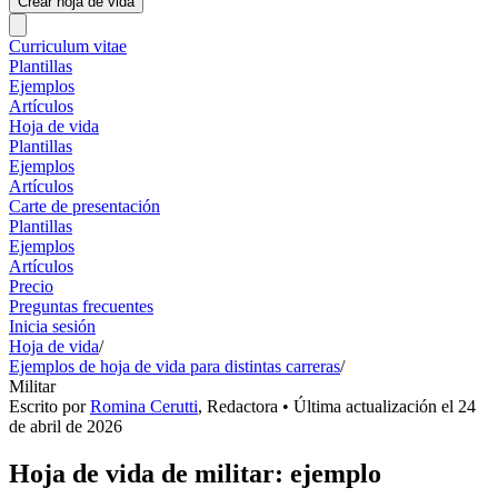
Crear hoja de vida
Curriculum vitae
Plantillas
Ejemplos
Artículos
Hoja de vida
Plantillas
Ejemplos
Artículos
Carte de presentación
Plantillas
Ejemplos
Artículos
Precio
Preguntas frecuentes
Inicia sesión
Hoja de vida
/
Ejemplos de hoja de vida para distintas carreras
/
Militar
Escrito por
Romina Cerutti
,
Redactora
• Última actualización el
24
de abril de 2026
Hoja de vida de militar: ejemplo