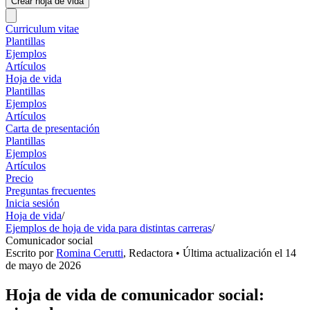
Crear hoja de vida
Curriculum vitae
Plantillas
Ejemplos
Artículos
Hoja de vida
Plantillas
Ejemplos
Artículos
Carta de presentación
Plantillas
Ejemplos
Artículos
Precio
Preguntas frecuentes
Inicia sesión
Hoja de vida
/
Ejemplos de hoja de vida para distintas carreras
/
Comunicador social
Escrito por
Romina Cerutti
,
Redactora
• Última actualización el
14
de mayo de 2026
Hoja de vida de comunicador social: