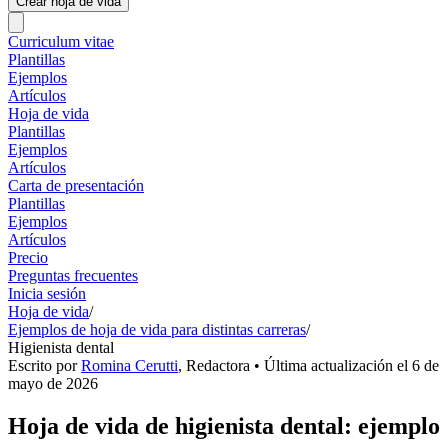
Crear hoja de vida
Curriculum vitae
Plantillas
Ejemplos
Artículos
Hoja de vida
Plantillas
Ejemplos
Artículos
Carta de presentación
Plantillas
Ejemplos
Artículos
Precio
Preguntas frecuentes
Inicia sesión
Hoja de vida
/
Ejemplos de hoja de vida para distintas carreras
/
Higienista dental
Escrito por
Romina Cerutti
,
Redactora
• Última actualización el
6 de
mayo de 2026
Hoja de vida de higienista dental: ejemplo