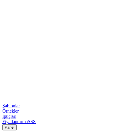
Şablonlar
Örnekler
İpuçları
Fiyatlandırma
SSS
Panel