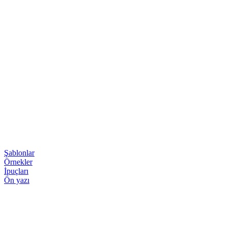
Şablonlar
Örnekler
İpuçları
Ön yazı