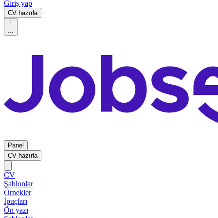
Giriş yap
CV hazırla
...
Panel
CV hazırla
CV
Şablonlar
Örnekler
İpuçları
Ön yazı