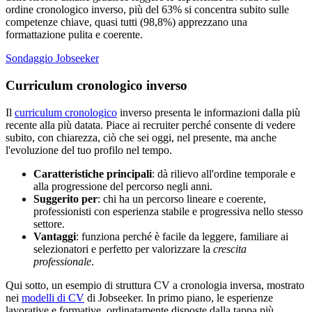
ordine cronologico inverso, più del 63% si concentra subito sulle
competenze chiave, quasi tutti (98,8%) apprezzano una
formattazione pulita e coerente.
Sondaggio Jobseeker
Curriculum cronologico inverso
Il
curriculum cronologico
inverso presenta le informazioni dalla più
recente alla più datata. Piace ai recruiter perché consente di vedere
subito, con chiarezza, ciò che sei oggi, nel presente, ma anche
l'evoluzione del tuo profilo nel tempo.
Caratteristiche
principali
: dà rilievo all'ordine temporale e
alla progressione del percorso negli anni.
Suggerito per
: chi ha un percorso lineare e coerente,
professionisti con esperienza stabile e progressiva nello stesso
settore.
Vantaggi
: funziona perché è facile da leggere, familiare ai
selezionatori e perfetto per valorizzare la
crescita
professionale
.
Qui sotto, un esempio di struttura CV a cronologia inversa, mostrato
nei
modelli di CV
di Jobseeker. In primo piano, le esperienze
lavorative e formative, ordinatamente disposte dalla tappa più