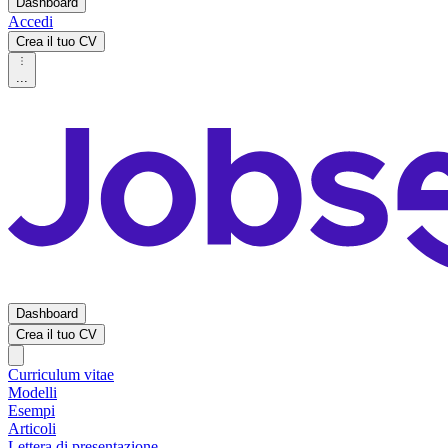
Dashboard
Accedi
Crea il tuo CV
...
Dashboard
Crea il tuo CV
Curriculum vitae
Modelli
Esempi
Articoli
Lettera di presentazione