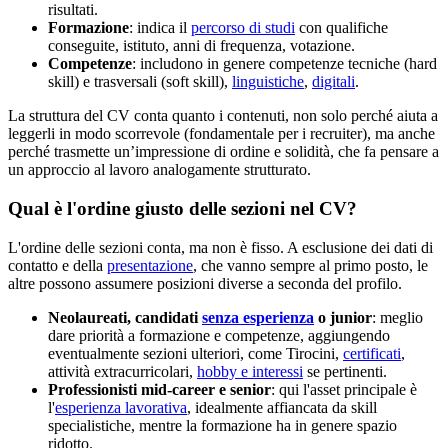
risultati.
Formazione
: indica il
percorso di studi
con qualifiche
conseguite, istituto, anni di frequenza, votazione.
Competenze
: includono in genere competenze tecniche (hard
skill) e trasversali (soft skill),
linguistiche
,
digitali
.
La struttura del CV conta quanto i contenuti, non solo perché aiuta a
leggerli in modo scorrevole (fondamentale per i recruiter), ma anche
perché trasmette un’impressione di ordine e solidità, che fa pensare a
un approccio al lavoro analogamente strutturato.
Qual è l'ordine giusto delle sezioni nel CV?
L'ordine delle sezioni conta, ma non è fisso. A esclusione dei dati di
contatto e della
presentazione
, che vanno sempre al primo posto, le
altre possono assumere posizioni diverse a seconda del profilo.
Neolaureati, candidati
senza esperienza
o junior
: meglio
dare priorità a formazione e competenze, aggiungendo
eventualmente sezioni ulteriori, come Tirocini,
certificati
,
attività extracurricolari,
hobby e interessi
se pertinenti.
Professionisti mid-career e senior
: qui l'asset principale è
l'
esperienza lavorativa
, idealmente affiancata da skill
specialistiche, mentre la formazione ha in genere spazio
ridotto.