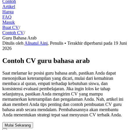
Contoh
Artikel
Harga
FAQ
Masuk
Buat CV
/
Contoh CV
/
Guru Bahasa Arab
Ditulis oleh
Alisatul Aini
,
Penulis
• Terakhir diperbarui pada
19 Juni
2026
Contoh CV guru bahasa arab
Saat melamar ke posisi guru bahasa arab, pastikan Anda dapat
menonjolkan keterampilan yang dicari, mulai dari kemahiran
membaca al quran, empati terhadap kebutuhan siswa, dan
konsistensi evaluasi pembelajaran. Jika ingin lolos ke tahap
selanjutnya, pastikan Anda mengirim CV yang mampu
memamerkan keterampilan dan pengalaman Anda. Nah, artikel ini
akan memberi Anda tips penting dan contoh pembuatan CV guru
bahasa arab secara mendalam. Pembahasannya akan membantu
Anda menentukan strategi tepat saat menyusun CV terbaik Anda.
Mulai Sekarang