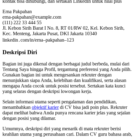
kontak bisa dihubungi, dan sertakan LinkedIn untuk nilai plus
Erna Pakpahan
erna-pakpahan@example.com
(111) 222 33 444 55
Jl. Kebon Sirih Barat I No. 8, RT 01/RW 02, Kel. Kebon Sirih,
Kec. Menteng, Jakarta Pusat, DKI Jakarta 10340
linkedin․com/in/erna–pakpahan–123
Deskripsi Diri
Bagian ini juga dikenal dengan berbagai judul berbeda, mulai dari
Tentang Saya hingga Profil, tergantung preferensi yang Anda pilih.
Gunakan bagian ini untuk mengesankan rekruter dengan
menunjukkan siapa Anda, kelebihan dan kualifikasi, serta alasan
mengapa Anda cocok untuk posisi tersebut. Sertakan kata kunci
yang selaras dengan deskripsi lowongan kerja.
Selain informasi utama seperti pengalaman dan pendidikan,
menambahkan
objektif karier
di CV bisa jadi poin plus. Rekruter
dapat melihat bahwa Anda punya rencana karier jelas yang sejalan
dengan posisi yang dilamar.
Umumnya, deskripsi diri yang menarik di mata rekruter berisi
keahlian utama yang perusahaan cari. Dalam CV guru bahasa arab,