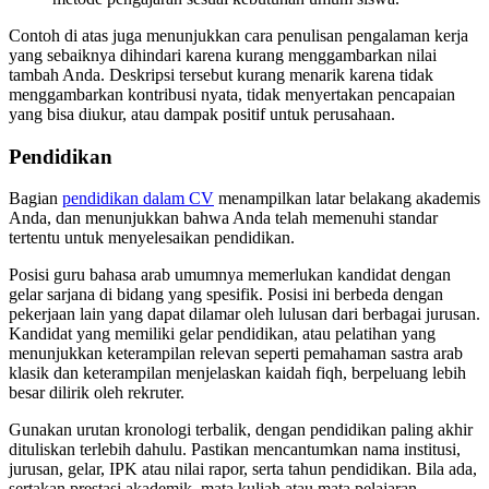
Contoh di atas juga menunjukkan cara penulisan pengalaman kerja
yang sebaiknya dihindari karena kurang menggambarkan nilai
tambah Anda. Deskripsi tersebut kurang menarik karena tidak
menggambarkan kontribusi nyata, tidak menyertakan pencapaian
yang bisa diukur, atau dampak positif untuk perusahaan.
Pendidikan
Bagian
pendidikan dalam CV
menampilkan latar belakang akademis
Anda, dan menunjukkan bahwa Anda telah memenuhi standar
tertentu untuk menyelesaikan pendidikan.
Posisi guru bahasa arab umumnya memerlukan kandidat dengan
gelar sarjana di bidang yang spesifik. Posisi ini berbeda dengan
pekerjaan lain yang dapat dilamar oleh lulusan dari berbagai jurusan.
Kandidat yang memiliki gelar pendidikan, atau pelatihan yang
menunjukkan keterampilan relevan seperti pemahaman sastra arab
klasik dan keterampilan menjelaskan kaidah fiqh, berpeluang lebih
besar dilirik oleh rekruter.
Gunakan urutan kronologi terbalik, dengan pendidikan paling akhir
dituliskan terlebih dahulu. Pastikan mencantumkan nama institusi,
jurusan, gelar, IPK atau nilai rapor, serta tahun pendidikan. Bila ada,
sertakan prestasi akademik, mata kuliah atau mata pelajaran