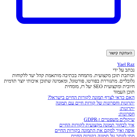
העתקת קישור
Yael Raz
נכתב על ידי
וכותבת תוכן מקצועית. מתמחה בכתיבה מותאמת קהל יעד ללקוחות
גלובליים. מתגוררת בפורטו, פורטוגל, ומאמינה שתוכן איכותי יוצר תדמית
חיובית ומקצועית SEO יעל רז, מומחית
תוכן העמוד
האם כדאי לצרף תמונה לקורות החיים בישראל?
יתרונות וחסרונות של קורות חיים עם תמונה
יתרונות:
חסרונות:
שיקולים משפטיים ו-GDPR
איך לבחור תמונה מקצועית לקורות החיים
איפה ואיך למקם את התמונה בקורות החיים
מתי לוותר על תמונה בקורות החיים