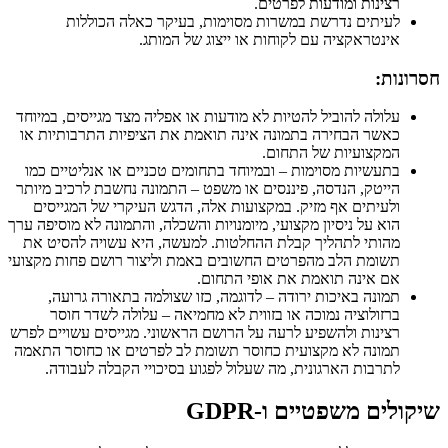
רצינות ומודעות לפרטים.
לעיתים נדרשת במשרות מסוימות, בעיקר כאלה הכוללות
אינטראקציה עם לקוחות או ייצוג של המותג.
חסרונות:
עלולה להוביל להטיות לא מודעות או אפליה מצד מגייסים, במיוחד
כאשר הבחירה בתמונה אינה תואמת את הציפיות התרבותיות או
המקצועיות של התחום.
בתעשיות מסוימות – ובמיוחד בתחומים טכניים או אנליטיים כמו
הייטק, הנדסה, פיננסים או משפט – התמונה נחשבת לרכיב מיותר
ולעיתים אף מזיק. במקצועות אלה, הדגש העיקרי של המגייסים
הוא על ניסיון מקצועי, מיומנויות והשכלה, והתמונה לא מוסיפה ערך
מהותי לתהליך קבלת ההחלטות. למעשה, היא עשויה להסיט את
תשומת הלב מהפרטים החשובים באמת וליצור רושם פחות מקצועי
אם אינה תואמת את אופי התחום.
תמונה באיכות ירודה – לדוגמה, כזו שצולמה בתאורה גרועה,
ברזולוציה נמוכה או בזווית לא מחמיאה – עלולה לשדר חוסר
רצינות ולהשפיע לרעה על הרושם הראשוני. מגייסים עשויים לפרש
תמונה לא מקצועית כחוסר תשומת לב לפרטים או כחוסר התאמה
לתרבות הארגונית, מה שעלול לפגוע בסיכויי הקבלה לעבודה.
שיקולים משפטיים ו-GDPR