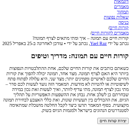
דוגמאות
מאמרים
תמחור
שאלות נפוצות
כניסה
קורות חיים
/
מאמרים לקורות חיים
/
קורות חיים עם תמונה – איך ומתי מתאים לצרף תמונה?
נכתב על ידי
Yael Raz
,
נכתב על ידי
• עודכן לאחרונה ב-
25 באפריל 2025
קורות חיים עם תמונה: מדריך וטיפים
כשאתם כותבים את קורות החיים שלכם, אחת ההתלבטויות הנפוצות
ביותר היא האם לצרף תמונה. מצד אחד, תמונה יכולה להפוך את קורות
החיים שלכם לאישיים ומזמינים יותר; מצד שני, היא עלולה לפתוח פתח
לשיפוטיות או להטיות לא מודעות. המאמר הזה נועד לעשות לכם סדר –
מתי נכון לצרף תמונה, מתי עדיף לוותר, ואיך לעשות זאת נכון במידה
שבחרתם כן לשלב אחת. נבחן את ההשפעות האפשריות על תהליך
הגיוס, את ההבדלים בין תעשיות שונות, ואת כללי האצבע לבחירת תמונה
מקצועית. בסוף המאמר תדעו כיצד לקבל החלטה מושכלת שמתאימה
לסטנדרטים הנהוגים בישראל ולמגמות הגיוס בשוק.
יצירת קורות חיים