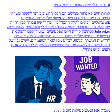
10 טיפים לכתיבת קורות חיים מנצחים
קורות חיים לא פחות מצוינים הם הכלי החשוב ביותר להשגת משרה
רצויה. הם מהווים את הרושם הראשוני שלכם בפני מעסיקים
פוטנציאליים ויכולים להיות ההבדל בין זימון לראיון עבודה לבין דחייה
מוקדמת. הכנו עבורכם רשימה של 10 טיפים לקורות חיים, מעשיים מ-
Jobseeker לכתיבת קורות חיים אפקטיביים, שיעזרו לכם להציג את
הכישורים והניסיון שלכם בצורה ברורה ומשכנעת ולהתאים אותם
לדרישות המשרה ובנוסף, לבלוט מבין שאר המועמדים. יישום נכון של
טיפים אלה יגדיל משמעותית את סיכוייכם להתקבל לתפקיד שאתם
רוצים. בואו נתחיל:
מגמות HR וסטטיסטיקות גיוס ב-2026