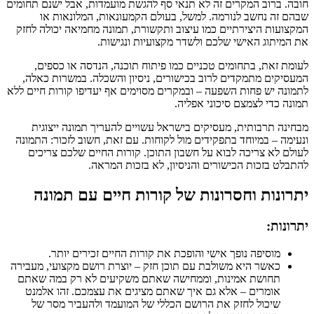
חובה. ברוב המקרים זה לא תנאי סף להגשת מועמדות, אבל ישנם תחומים
שבהם זה נחשב לנורמה. למשל, בעולם הקמעונאות, המלונאות או
המקצועות היצירתיים כמו עיצוב ותקשורת, תמונה מחמיאה יכולה לחזק
את המיתוג האישי שלכם ולשדר מקצועיות ונגישות.
לעומת זאת, בתחומים טכניים כמו פיתוח תוכנה, הנדסה או כספים,
המעסיקים מתמקדים לרוב בכישורים, ניסיון והשכלה. במשרות כאלה,
לתמונה יש פחות השפעה – ובמקרים מסוימים אף יעדיפו קורות חיים ללא
תמונה כדי לצמצם סיכוני אפליה.
מבחינה תרבותית, מעסיקים בישראל עשויים להעריך תמונה ייצוגית
ונעימה – במיוחד בתפקידים מול לקוחות. עם זאת, חשוב לזכור: התמונה
לעולם לא צריכה לבוא על חשבון התוכן. קורות החיים שלכם צריכים
להתבלט בזכות הכישורים והניסיון, לא בזכות המראה.
יתרונות וחסרונות של קורות חיים עם תמונה
יתרונות:
מוסיפה נופך אישי והופכת את קורות החיים זכירים יותר.
כאשר היא משולבת עם תוכן חזק – יוצרת רושם מקצועי, מעבירה
תחושת אמינות, וממחישה שאתם משקיעים לא רק במה שאתם
אומרים – אלא גם איך שאתם מציגים את עצמכם. זהו אלמנט
שיכול לחזק את הרושם הכללי של המועמד ולהעביר מסר של