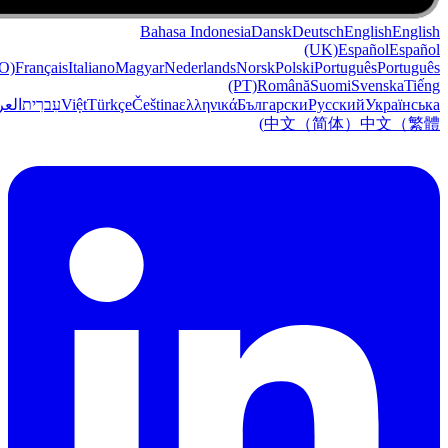
Bahasa Indonesia
Dansk
Deutsch
English
English
(UK)
Español
Español
O)
Français
Italiano
Magyar
Nederlands
Norsk
Polski
Português
Português
(PT)
Română
Suomi
Svenska
Tiếng
Українська
Русский
Български
ελληνικά
Čeština
Türkçe
Việt
עִברִית
العر
中文（简体）
中文（繁體)