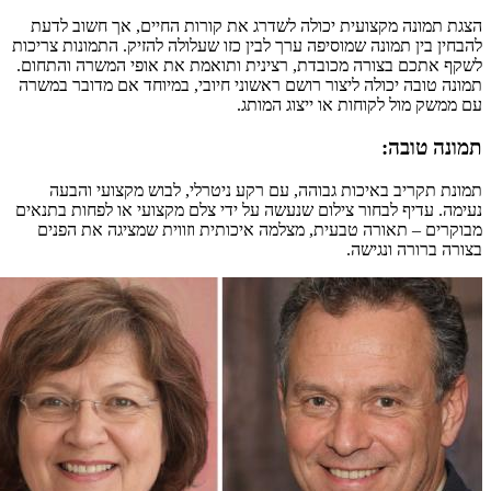
הצגת תמונה מקצועית יכולה לשדרג את קורות החיים, אך חשוב לדעת
להבחין בין תמונה שמוסיפה ערך לבין כזו שעלולה להזיק. התמונות צריכות
לשקף אתכם בצורה מכובדת, רצינית ותואמת את אופי המשרה והתחום.
תמונה טובה יכולה ליצור רושם ראשוני חיובי, במיוחד אם מדובר במשרה
עם ממשק מול לקוחות או ייצוג המותג.
תמונה טובה:
תמונת תקריב באיכות גבוהה, עם רקע ניטרלי, לבוש מקצועי והבעה
נעימה. עדיף לבחור צילום שנעשה על ידי צלם מקצועי או לפחות בתנאים
מבוקרים – תאורה טבעית, מצלמה איכותית וזווית שמציגה את הפנים
בצורה ברורה ונגישה.