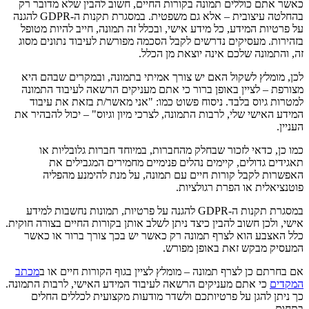
כאשר אתם כוללים תמונה בקורות החיים, חשוב להבין שלא מדובר רק
בהחלטה עיצובית – אלא גם משפטית. במסגרת תקנות ה-GDPR להגנה
על פרטיות המידע, כל מידע אישי, ובכלל זה תמונה, חייב להיות מטופל
בזהירות. מעסיקים נדרשים לקבל הסכמה מפורשת לעיבוד נתונים מסוג
זה, והתמונה שלכם אינה יוצאת מן הכלל.
לכן, מומלץ לשקול האם יש צורך אמיתי בתמונה, ובמקרים שבהם היא
מצורפת – לציין באופן ברור כי אתם מעניקים הרשאה לעיבוד התמונה
למטרות גיוס בלבד. ניסוח פשוט כמו: "אני מאשר/ת בזאת את עיבוד
המידע האישי שלי, לרבות התמונה, לצרכי מיון וגיוס" – יכול להבהיר את
העניין.
כמו כן, כדאי לזכור שבחלק מהחברות, במיוחד חברות גלובליות או
תאגידים גדולים, קיימים נהלים פנימיים מחמירים המגבילים את
האפשרות לקבל קורות חיים עם תמונה, על מנת להימנע מהפליה
פוטנציאלית או הפרת רגולציות.
במסגרת תקנות ה-GDPR להגנה על פרטיות, תמונות נחשבות למידע
אישי, ולכן חשוב להבין כיצד ניתן לשלב אותן בקורות החיים בצורה חוקית.
כלל האצבע הוא לצרף תמונה רק כאשר יש בכך צורך ברור או כאשר
המעסיק מבקש זאת באופן מפורש.
אם בחרתם כן לצרף תמונה – מומלץ לציין בגוף הקורות חיים או ב
מכתב
המקדים
כי אתם מעניקים הרשאה לעיבוד המידע האישי, לרבות התמונה.
כך ניתן להגן על פרטיותכם ולשדר מודעות מקצועית לכללים החלים
בתחום.