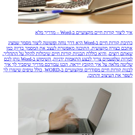
איך ליצור קורות חיים מקצועיים ב-Word – מדריך מלא
כתיבת קורות חיים ב-Word היא דרך נוחה ופשוטה ליצור מסמך שמציג
אתכם בצורה מקצועית. התוכנה מאפשרת לעצב את המסמך בדיוק כמו
שאתם רוצים, והיא כוללת תבניות קורות חיים שיכולות להקל על התהליך.
למרות שלפעמים צריך לבצע התאמות ידניות, השימוש ב-Word נותן לכם
שליטה מלאה על איך הקובץ ייראה. הכנו עבורכם מדריך שיסביר לך איך
לבנות קורות חיים מסודרים ומקצועיים ב-WORD, כולל טיפים שיעזרו לך
לשפר את העיצוב והתוכן.