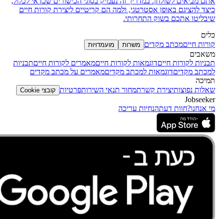
אתם מביאים לשולחן. במדריך זה נעמיק בסוגי הכישורים שכדאי לכלול,
כיצד להציגם באופן אסטרטגי, ולמה הם קריטיים ליצירת קורות חיים
שיבליטו אתכם בשוק התחרותי.
כלים
קורות חיים
מכתב מקדים
משרות
מועמדויות
משאבים
תבניות לקורות חיים
דוגמאות לקורות חיים
מאמרים לקורות חיים
תבניות
למכתב מקדים
דוגמאות למכתב מקדים
מאמרים על מכתב מקדים
תמיכה
שאלות נפוצות
יצירת קשר
תמחור
תנאי השירות
פרטיות
קובצי Cookie
Jobseeker
מי אנחנו?
חוות דעת
הנחיות עריכה