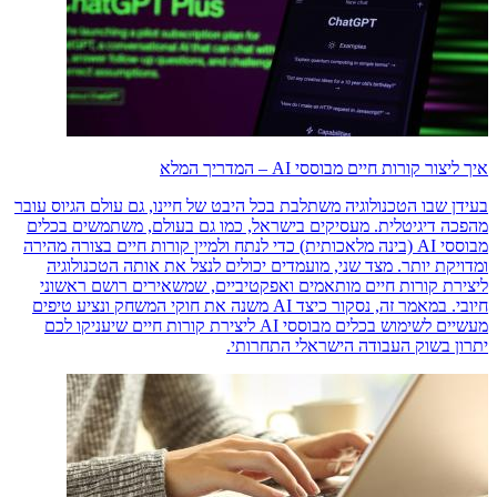
איך ליצור קורות חיים מבוססי AI – המדריך המלא
בעידן שבו הטכנולוגיה משתלבת בכל היבט של חיינו, גם עולם הגיוס עובר
מהפכה דיגיטלית. מעסיקים בישראל, כמו גם בעולם, משתמשים בכלים
מבוססי AI (בינה מלאכותית) כדי לנתח ולמיין קורות חיים בצורה מהירה
ומדויקת יותר. מצד שני, מועמדים יכולים לנצל את אותה הטכנולוגיה
ליצירת קורות חיים מותאמים ואפקטיביים, שמשאירים רושם ראשוני
חיובי. במאמר זה, נסקור כיצד AI משנה את חוקי המשחק ונציע טיפים
מעשיים לשימוש בכלים מבוססי AI ליצירת קורות חיים שיעניקו לכם
יתרון בשוק העבודה הישראלי התחרותי.