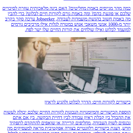
כמה מהר מגייסים באמת מחליטים? האם בינה מלאכותית עוזרת לסיכויים
שלכם או פוגעת בהם? ומה באמת גורם לקורות חיים לבלוט? כדי להבין
מה באמת חשוב בהגשת מועמדות לעבודה, Jobseeker ערכה סקר בקרב
יותר מ-1000 אנשי משאבי אנוש במטרה לגלות אילו מרכיבים גורמים
למועמד לבלוט ואילו שולחים את קורות החיים שלו ישר לפח.
כישורים לקורות חיים: הדרך לבלוט ולהגיע לראיון
הוספת הכישורים והמיומנויות הנכונות לקורות החיים שלכם יכולה לעשות
את ההבדל בין קבלת ראיון עבודה לבין דחיית הבקשה. בין אם אתם
נכנסים לשוק העבודה, מחליפים קריירה או שואפים להתקדם לתפקיד
חדש, הצגת כישורים רלוונטיים בצורה אפקטיבית מראה למעסיקים מה