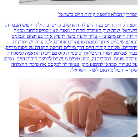
המדריך המלא להפצת קורות חיים בישראל
הפצת קורות חיים בצורה יעילה היא שלב קריטי בתהליך חיפוש העבודה.
בישראל, שבה שוק העבודה תחרותי מאוד, לא מספיק לכתוב מסמך
קורות חיים מקצועי – עליך לדעת כיצד להפיץ אותו בערוצים הנכונים
ובאופן שיבליט אותך לעומת מועמדים אחרים. לכל ערוץ יש יתרונות
ייחודיים: שליחת קורות חיים דרך מיילים דורשת הקפדה על ניסוח מדויק,
בעוד שפלטפורמות דיגיטליות וסוכנויות גיוס מצריכות התאמה למסגרות
עבודה שונות. במדריך זה, נציע טיפים מעשיים להפצת קורות חיים, נצביע
על טעויות שכדאי להימנע מהן, ונעזור לך למקסם את סיכויי ההצלחה
שלך – והכול מותאם לשוק הישראלי.