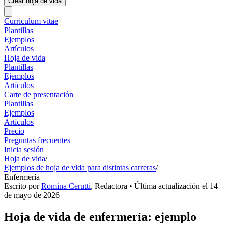
Crear hoja de vida
Curriculum vitae
Plantillas
Ejemplos
Artículos
Hoja de vida
Plantillas
Ejemplos
Artículos
Carte de presentación
Plantillas
Ejemplos
Artículos
Precio
Preguntas frecuentes
Inicia sesión
Hoja de vida
/
Ejemplos de hoja de vida para distintas carreras
/
Enfermería
Escrito por
Romina Cerutti
,
Redactora
• Última actualización el
14
de mayo de 2026
Hoja de vida de enfermería: ejemplo