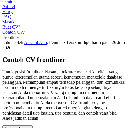
Contoh
Artikel
Harga
FAQ
Masuk
Buat CV
/
Contoh CV
/
Frontliner
Ditulis oleh
Alisatul Aini
,
Penulis
• Terakhir diperbarui pada
26 Juni
2026
Contoh CV frontliner
Untuk posisi frontliner, biasanya rekruter mencari kandidat yang
punya keterampilan utama seperti kemampuan mengelola database
pelanggan, kemampuan empati terhadap pelanggan, dan komunikasi
lisan mudah dimengerti. Jika ingin lolos ke tahap selanjutnya,
pastikan Anda mengirim CV yang mampu memamerkan
keterampilan dan pengalaman Anda. Panduan dalam artikel ini
bertujuan membantu Anda menyusun CV frontliner yang
profesional dan mampu memikat rekruter, lengkap dengan
penjelasan detail tiap bagian, tips penting, dan contoh yang bisa
Anda jadikan acuan.