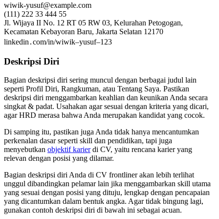
wiwik-yusuf@example.com
(111) 222 33 444 55
Jl. Wijaya II No. 12 RT 05 RW 03, Kelurahan Petogogan,
Kecamatan Kebayoran Baru, Jakarta Selatan 12170
linkedin․com/in/wiwik–yusuf–123
Deskripsi Diri
Bagian deskripsi diri sering muncul dengan berbagai judul lain
seperti Profil Diri, Rangkuman, atau Tentang Saya. Pastikan
deskripsi diri menggambarkan keahlian dan keunikan Anda secara
singkat & padat. Usahakan agar sesuai dengan kriteria yang dicari,
agar HRD merasa bahwa Anda merupakan kandidat yang cocok.
Di samping itu, pastikan juga Anda tidak hanya mencantumkan
perkenalan dasar seperti skill dan pendidikan, tapi juga
menyebutkan
objektif karier
di CV, yaitu rencana karier yang
relevan dengan posisi yang dilamar.
Bagian deskripsi diri Anda di CV frontliner akan lebih terlihat
unggul dibandingkan pelamar lain jika menggambarkan skill utama
yang sesuai dengan posisi yang dituju, lengkap dengan pencapaian
yang dicantumkan dalam bentuk angka. Agar tidak bingung lagi,
gunakan contoh deskripsi diri di bawah ini sebagai acuan.