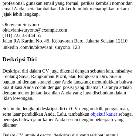
profesional, gunakan email yang formal, periksa kembali nomor dan
email Anda, serta tambahkan LinkedIn untuk menampilkan rekam
jejak lebih lengkap.
Oktaviani Suryono
oktaviani-suryono@example.com
(111) 222 33 444 55
Jalan RA Kartini No. 45, Kebayoran Baru, Jakarta Selatan 12110
linkedin․com/in/oktaviani–suryono–123
Deskripsi Diri
Deskripsi diri dalam CV juga dikenal dengan sebutan lain, misalnya
Tentang Saya, Rangkuman Profil, atau Ringkasan Diri. Susun
bagian ini dengan strategi agar Anda langsung menunjukkan bahwa
kualifikasi Anda cocok dengan posisi yang dilamar. Caranya adalah
dengan menonjolkan keahlian Anda yang juga disebutkan dalam
iklan lowongan.
Selain itu, lengkapi deskripsi diri di CV dengan skill, pengalaman,
serta latar pendidikan Anda. Lalu, tambahkan
objektif karier
sebagai
penegas bahwa jalur karier Anda sesuai dengan pekerjaan yang
dilamar.
Dalam CV untuk Adecco, deskripsi diri yang terlihat unggul