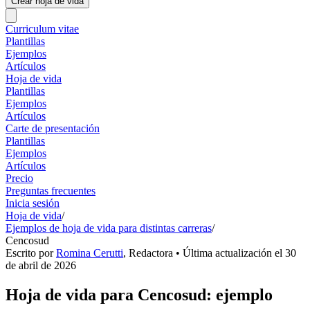
Crear hoja de vida
Curriculum vitae
Plantillas
Ejemplos
Artículos
Hoja de vida
Plantillas
Ejemplos
Artículos
Carte de presentación
Plantillas
Ejemplos
Artículos
Precio
Preguntas frecuentes
Inicia sesión
Hoja de vida
/
Ejemplos de hoja de vida para distintas carreras
/
Cencosud
Escrito por
Romina Cerutti
,
Redactora
• Última actualización el
30
de abril de 2026
Hoja de vida para Cencosud: ejemplo