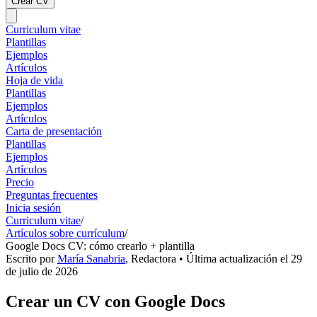
Crear CV
Curriculum vitae
Plantillas
Ejemplos
Artículos
Hoja de vida
Plantillas
Ejemplos
Artículos
Carta de presentación
Plantillas
Ejemplos
Artículos
Precio
Preguntas frecuentes
Inicia sesión
Curriculum vitae
/
Artículos sobre currículum
/
Google Docs CV: cómo crearlo + plantilla
Escrito por
María Sanabria
,
Redactora
• Última actualización el
29
de julio de 2026
Crear un CV con Google Docs