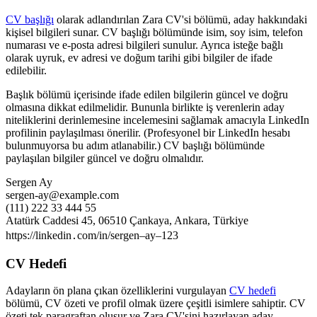
CV başlığı
olarak adlandırılan Zara CV'si bölümü, aday hakkındaki
kişisel bilgileri sunar. CV başlığı bölümünde isim, soy isim, telefon
numarası ve e-posta adresi bilgileri sunulur. Ayrıca isteğe bağlı
olarak uyruk, ev adresi ve doğum tarihi gibi bilgiler de ifade
edilebilir.
Başlık bölümü içerisinde ifade edilen bilgilerin güncel ve doğru
olmasına dikkat edilmelidir. Bununla birlikte iş verenlerin aday
niteliklerini derinlemesine incelemesini sağlamak amacıyla LinkedIn
profilinin paylaşılması önerilir. (Profesyonel bir LinkedIn hesabı
bulunmuyorsa bu adım atlanabilir.) CV başlığı bölümünde
paylaşılan bilgiler güncel ve doğru olmalıdır.
Sergen Ay
sergen-ay@example.com
(111) 222 33 444 55
Atatürk Caddesi 45, 06510 Çankaya, Ankara, Türkiye
https://linkedin․com/in/sergen–ay–123
CV Hedefi
Adayların ön plana çıkan özelliklerini vurgulayan
CV hedefi
bölümü, CV özeti ve profil olmak üzere çeşitli isimlere sahiptir. CV
özeti tek paragraftan oluşur ve Zara CV'sini hazırlayan aday