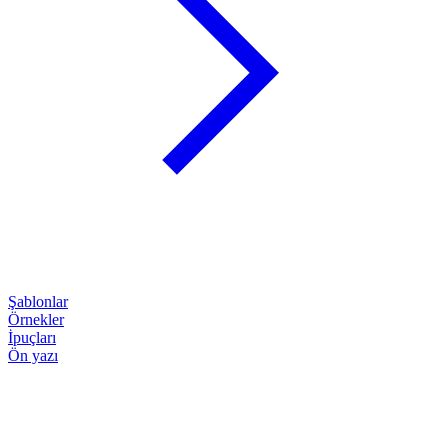
Şablonlar
Örnekler
İpuçları
Ön yazı