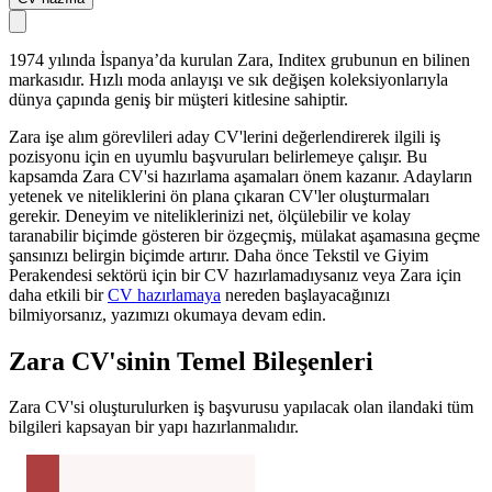
1974 yılında İspanya’da kurulan Zara, Inditex grubunun en bilinen
markasıdır. Hızlı moda anlayışı ve sık değişen koleksiyonlarıyla
dünya çapında geniş bir müşteri kitlesine sahiptir.
Zara işe alım görevlileri aday CV'lerini değerlendirerek ilgili iş
pozisyonu için en uyumlu başvuruları belirlemeye çalışır. Bu
kapsamda Zara CV'si hazırlama aşamaları önem kazanır. Adayların
yetenek ve niteliklerini ön plana çıkaran CV'ler oluşturmaları
gerekir. Deneyim ve niteliklerinizi net, ölçülebilir ve kolay
taranabilir biçimde gösteren bir özgeçmiş, mülakat aşamasına geçme
şansınızı belirgin biçimde artırır. Daha önce Tekstil ve Giyim
Perakendesi sektörü için bir CV hazırlamadıysanız veya Zara için
daha etkili bir
CV hazırlamaya
nereden başlayacağınızı
bilmiyorsanız, yazımızı okumaya devam edin.
Zara CV'sinin Temel Bileşenleri
Zara CV'si oluşturulurken iş başvurusu yapılacak olan ilandaki tüm
bilgileri kapsayan bir yapı hazırlanmalıdır.