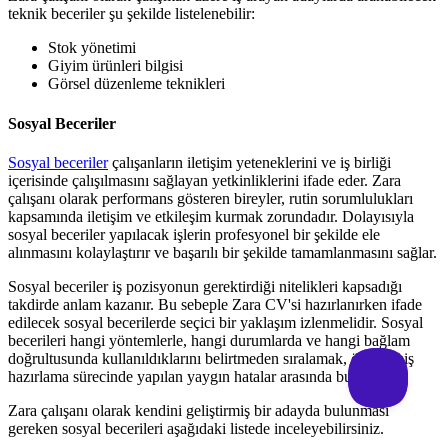
teknik beceriler şu şekilde listelenebilir:
Stok yönetimi
Giyim ürünleri bilgisi
Görsel düzenleme teknikleri
Sosyal Beceriler
Sosyal beceriler
çalışanların iletişim yeteneklerini ve iş birliği
içerisinde çalışılmasını sağlayan yetkinliklerini ifade eder. Zara
çalışanı olarak performans gösteren bireyler, rutin sorumlulukları
kapsamında iletişim ve etkileşim kurmak zorundadır. Dolayısıyla
sosyal beceriler yapılacak işlerin profesyonel bir şekilde ele
alınmasını kolaylaştırır ve başarılı bir şekilde tamamlanmasını sağlar.
Sosyal beceriler iş pozisyonun gerektirdiği nitelikleri kapsadığı
takdirde anlam kazanır. Bu sebeple Zara CV'si hazırlanırken ifade
edilecek sosyal becerilerde seçici bir yaklaşım izlenmelidir. Sosyal
becerileri hangi yöntemlerle, hangi durumlarda ve hangi bağlam
doğrultusunda kullanıldıklarını belirtmeden sıralamak, öz geçmiş
hazırlama sürecinde yapılan yaygın hatalar arasında bulunur.
Zara çalışanı olarak kendini geliştirmiş bir adayda bulunması
gereken sosyal becerileri aşağıdaki listede inceleyebilirsiniz.