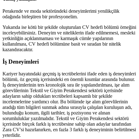
Perakende ve moda sektöründeki deneyimlerimi yenilikçilik
odağında birleştiren bir profesyonelim.
Yukarıda ise kötü bir şekilde oluşturulan CV hedefi bölümü örneğini
inceleyebilirsiniz. Deneyim ve niteliklerin ifade edilmemesi, mesleki
yetkinliğin açıklanmaması ve karmaşık cümle yapılarının
kullanılması, CV hedefi bölümüne basit ve sıradan bir nitelik
kazandıracaktır.
İş Deneyimleri
Kariyer hayatındaki geçmiş iş tecrübelerini ifade eden iş deneyimleri
bölümü, öz geçmiş içerisindeki en önemli kısımlar arasında bulunur.
İş deneyimlerinin ters kronolojik sıra ile yapılandırılması, işe alım
görevlilerinin Tekstil ve Giyim Perakendesi sektörü içerisinde
adayların sahip oldukları tecrübeleri kapsamlı bir şekilde
incelemelerine yardımcı olur. Bu bölümde işe alım görevlilerinin
aradığı tüm bilgileri sunmak adına sırasıyla çalışılan kuruluşun adı,
bulunduğu konum, ilgili tarihler, iş pozisyonu ve alınan
sorumluluklar yazılmalıdır. Tekstil ve Giyim Perakendesi sektörü
içerisinde birçok farklı iş tecrübesine sahip olan adaylar tarafından
Zara CV'si hazırlanırken, en fazla 3 farklı iş deneyiminin belirtilmesi
yeterlidir.