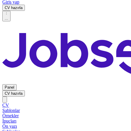
Giriş yap
CV hazırla
...
Panel
CV hazırla
CV
Şablonlar
Örnekler
İpuçları
Ön yazı