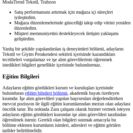
ModaTrend Tekstil, Trabzon
Satış performansını artırmak için mağaza içi süreçleri
iyileştirdim.
Mağaza düzenlemelerinde güncelliği takip edip vitrini yeniden
düzenledim.
Müşteri memnuniyetini destekleyecek iletişim yaklaşımı
geliştirdim.
Yanlış bir şekilde yapılandırılan iş deneyimleri bölümü, adayların
Tekstil ve Giyim Perakendesi sektörü içerisinde kazandıkları
tecrübeleri vurgulamaz ve işe alım görevlilerinin öğrenmek
istedikleri bilgileri genellikle içerisinde bulundurmaz.
Eğitim Bilgileri
Adayların eğitim gördükleri kurum ve kuruluşları içerisinde
bulunduran
eğitim bilgileri bölümü
, akademik hayatı özetleyen
kısımdır. İşe alım görevlileri yapılan başvuruları değerlendirirken
mevcut pozisyon ile ilgili eğitim kurumlarından mezun olan adaylara
öncelik tanır. Bu noktada Zara çalışanı olarak hizmet vermek isteyen
adayların eğitim gördükleri kurumlar işe alım görevlileri tarafından
öğrenilmek istenir. Gerekli olan bilgileri sunmak amacıyla bu
bölüme eklenen kurumların isimleri, adresleri ve eğitim görülen
tarihler belirtilmelidir.