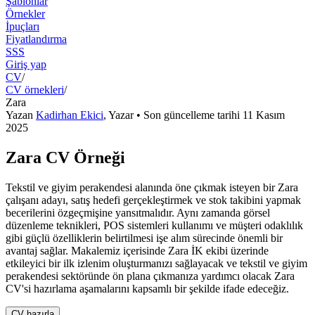
Şablonlar
Örnekler
İpuçları
Fiyatlandırma
SSS
Giriş yap
CV
/
CV örnekleri
/
Zara
Yazan
Kadirhan Ekici
,
Yazar
• Son güncelleme tarihi
11 Kasım
2025
Zara CV Örneği
Tekstil ve giyim perakendesi alanında öne çıkmak isteyen bir Zara
çalışanı adayı, satış hedefi gerçekleştirmek ve stok takibini yapmak
becerilerini özgeçmişine yansıtmalıdır. Aynı zamanda görsel
düzenleme teknikleri, POS sistemleri kullanımı ve müşteri odaklılık
gibi güçlü özelliklerin belirtilmesi işe alım sürecinde önemli bir
avantaj sağlar. Makalemiz içerisinde Zara İK ekibi üzerinde
etkileyici bir ilk izlenim oluşturmanızı sağlayacak ve tekstil ve giyim
perakendesi sektöründe ön plana çıkmanıza yardımcı olacak Zara
CV'si hazırlama aşamalarını kapsamlı bir şekilde ifade edeceğiz.
CV hazırla