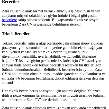
Beceriler
Zara çalışanı olarak hizmet vermek amacıyla iş başvurusu yapan
adayların müşteri odaklılık ve giyim ürünleri bilgisi gibi çeşitli
becerilere
sahip olması beklenir. Bu kapsamda teknik ve sosyal
becerilerin Zara CV'si içerisinde belirtilmesi gerekir.
Teknik Beceriler
Teknik beceriler rutin iş akışı içerisinde çalışanların görev aldıkları
pozisyona göre sorumluluklarını yerine getirebilmelerini sağlayan
kabiliyetleri kapsar. İyi bir teknik beceri uygulanabilirlik,
güvenilirlik, verimlilik, uyarlanabilirlik ve güncellik ilkelerine
bağlıdır. Tekstil ve giyim perakendesi sektörü için CV hazırlayan
adaylar ifade edecekleri teknik becerileri seçerken bu ilkeleri göz
önünde bulundurulmalıdır. Belirtilecek beceriler için ayrı bir Zara
CV'si bölümünün oluşturulması, madde işaretlerinin kullanılması ve
en fazla 4-6 becerinin belirtilmesi, dikkat edilmesi gereken detaylar
arasındadır.
Her teknik beceri her iş pozisyonu için anlamlı değildir. Yalnzıca
ilgili iş pozisyonunun gereksinimleri ile aynı çizgi üzerinde bulunan
teknik beceriler Zara CV'sine derinlik kazandırır.
Zara çalışanı olarak çalışmak üzere iş arayan adaylarda aranabilecek