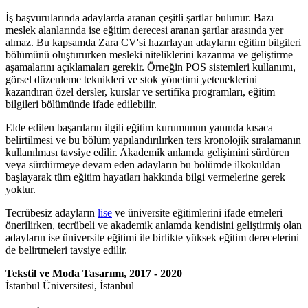
İş başvurularında adaylarda aranan çeşitli şartlar bulunur. Bazı
meslek alanlarında ise eğitim derecesi aranan şartlar arasında yer
almaz. Bu kapsamda Zara CV'si hazırlayan adayların eğitim bilgileri
bölümünü oluştururken mesleki niteliklerini kazanma ve geliştirme
aşamalarını açıklamaları gerekir. Örneğin POS sistemleri kullanımı,
görsel düzenleme teknikleri ve stok yönetimi yeteneklerini
kazandıran özel dersler, kurslar ve sertifika programları, eğitim
bilgileri bölümünde ifade edilebilir.
Elde edilen başarıların ilgili eğitim kurumunun yanında kısaca
belirtilmesi ve bu bölüm yapılandırılırken ters kronolojik sıralamanın
kullanılması tavsiye edilir. Akademik anlamda gelişimini sürdüren
veya sürdürmeye devam eden adayların bu bölümde ilkokuldan
başlayarak tüm eğitim hayatları hakkında bilgi vermelerine gerek
yoktur.
Tecrübesiz adayların
lise
ve üniversite eğitimlerini ifade etmeleri
önerilirken, tecrübeli ve akademik anlamda kendisini geliştirmiş olan
adayların ise üniversite eğitimi ile birlikte yüksek eğitim derecelerini
de belirtmeleri tavsiye edilir.
Tekstil ve Moda Tasarımı, 2017 - 2020
İstanbul Üniversitesi, İstanbul