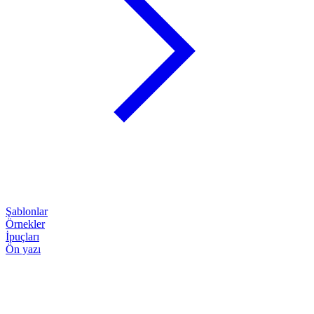
Şablonlar
Örnekler
İpuçları
Ön yazı