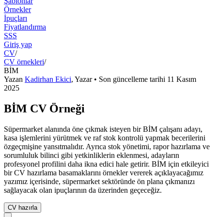
Şablonlar
Örnekler
İpuçları
Fiyatlandırma
SSS
Giriş yap
CV
/
CV örnekleri
/
BİM
Yazan
Kadirhan Ekici
,
Yazar
• Son güncelleme tarihi
11 Kasım
2025
BİM CV Örneği
Süpermarket alanında öne çıkmak isteyen bir BİM çalışanı adayı,
kasa işlemlerini yürütmek ve raf stok kontrolü yapmak becerilerini
özgeçmişine yansıtmalıdır. Ayrıca stok yönetimi, rapor hazırlama ve
sorumluluk bilinci gibi yetkinliklerin eklenmesi, adayların
profesyonel profilini daha ikna edici hale getirir. BİM için etkileyici
bir CV hazırlama basamaklarını örnekler vererek açıklayacağımız
yazımız içerisinde, süpermarket sektöründe ön plana çıkmanızı
sağlayacak olan ipuçlarının da üzerinden geçeceğiz.
CV hazırla