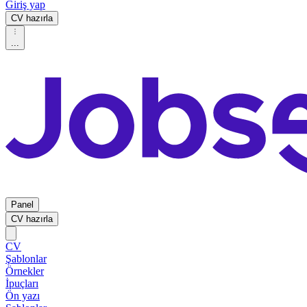
Giriş yap
CV hazırla
...
Panel
CV hazırla
CV
Şablonlar
Örnekler
İpuçları
Ön yazı