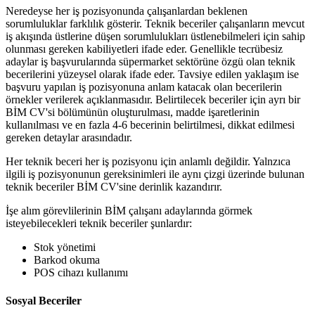
Neredeyse her iş pozisyonunda çalışanlardan beklenen
sorumluluklar farklılık gösterir. Teknik beceriler çalışanların mevcut
iş akışında üstlerine düşen sorumlulukları üstlenebilmeleri için sahip
olunması gereken kabiliyetleri ifade eder. Genellikle tecrübesiz
adaylar iş başvurularında süpermarket sektörüne özgü olan teknik
becerilerini yüzeysel olarak ifade eder. Tavsiye edilen yaklaşım ise
başvuru yapılan iş pozisyonuna anlam katacak olan becerilerin
örnekler verilerek açıklanmasıdır. Belirtilecek beceriler için ayrı bir
BİM CV'si bölümünün oluşturulması, madde işaretlerinin
kullanılması ve en fazla 4-6 becerinin belirtilmesi, dikkat edilmesi
gereken detaylar arasındadır.
Her teknik beceri her iş pozisyonu için anlamlı değildir. Yalnzıca
ilgili iş pozisyonunun gereksinimleri ile aynı çizgi üzerinde bulunan
teknik beceriler BİM CV'sine derinlik kazandırır.
İşe alım görevlilerinin BİM çalışanı adaylarında görmek
isteyebilecekleri teknik beceriler şunlardır:
Stok yönetimi
Barkod okuma
POS cihazı kullanımı
Sosyal Beceriler