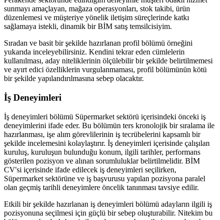
sunmayı amaçlayan, mağaza operasyonları, stok takibi, ürün
düzenlemesi ve müşteriye yönelik iletişim süreçlerinde katkı
sağlamaya istekli, dinamik bir BİM satış temsilcisiyim.
Sıradan ve basit bir şekilde hazırlanan profil bölümü örneğini
yukarıda inceleyebilirsiniz. Kendini tekrar eden cümlelerin
kullanılması, aday niteliklerinin ölçülebilir bir şekilde belirtilmemesi
ve ayırt edici özelliklerin vurgulanmaması, profil bölümünün kötü
bir şekilde yapılandırılmasına sebep olacaktır.
İş Deneyimleri
İş deneyimleri bölümü Süpermarket sektörü içerisindeki önceki iş
deneyimlerini ifade eder. Bu bölümün ters kronolojik bir sıralama ile
hazırlanması, işe alım görevlilerinin iş tecrübelerini kapsamlı bir
şekilde incelemesini kolaylaştırır. İş deneyimleri içerisinde çalışılan
kuruluş, kuruluşun bulunduğu konum, ilgili tarihler, performans
gösterilen pozisyon ve alınan sorumluluklar belirtilmelidir. BİM
CV'si içerisinde ifade edilecek iş deneyimleri seçilirken,
Süpermarket sektörüne ve iş başvurusu yapılan pozisyona paralel
olan geçmiş tarihli deneyimlere öncelik tanınması tavsiye edilir.
Etkili bir şekilde hazırlanan iş deneyimleri bölümü adayların ilgili iş
pozisyonuna seçilmesi için güçlü bir sebep oluşturabilir. Nitekim bu