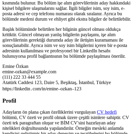
kısmında bulunur. Bu bölüm işe alım görevlilerinin aday hakkındaki
kişisel bilgilere ulaşmalarını sağlar. İlgili bilgiler isim, soy isim, e-
posta adresi ve cep telefonu numarası olarak sıralanır. Ayrıca bu
bölümde medeni durum ve ehliyet gibi ekstra bilgiler de belirtilebilir.
Başlık bölümünde belirtilen her bilginin güncel olması oldukça
kritiktir. Güncel olmayan yanlış bilgilerin paylaşımı, işe alım
görevlilerinin gerektiği durumda aday ile iletişim kuramaması ile
sonuçlanabilir. Ayrıca isim ve soy isim bilgilerini içeren bir e-posta
adresinin kullanılması ve profesyonel bir LinkedIn hesabı
bulunuyorsa profil bağlantısının bu bölümde paylaşılması önerilir.
Emine Özkan
emine-ozkan@example.com
(111) 222 33 444 55
Atatürk Caddesi 123, Daire 5, Beşiktaş, İstanbul, Türkiye
https://linkedin․com/in/emine–ozkan–123
Profil
Adayların ön plana çıkan özelliklerini vurgulayan
CV hedefi
bölümü, CV özeti ve profil olmak üzere çeşitli isimlere sahiptir. CV
özeti tek paragraftan oluşur ve BİM CV'sini hazırlayan aday
nitelikleri doğrultusunda yapılandırılır. Örneğin mesleki anlamda
kendisini geliştirmiş bir aday deneyim ve tecrübelerini bu bölümde