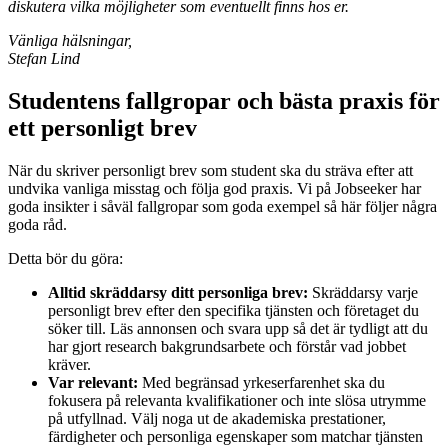
diskutera vilka möjligheter som eventuellt finns hos er.
Vänliga hälsningar,
Stefan Lind
Studentens fallgropar och bästa praxis för
ett personligt brev
När du skriver personligt brev som student ska du sträva efter att
undvika vanliga misstag och följa god praxis. Vi på Jobseeker har
goda insikter i såväl fallgropar som goda exempel så här följer några
goda råd.
Detta bör du göra:
Alltid skräddarsy ditt personliga brev:
Skräddarsy varje
personligt brev efter den specifika tjänsten och företaget du
söker till. Läs annonsen och svara upp så det är tydligt att du
har gjort research bakgrundsarbete och förstår vad jobbet
kräver.
Var relevant:
Med begränsad yrkeserfarenhet ska du
fokusera på relevanta kvalifikationer och inte slösa utrymme
på utfyllnad. Välj noga ut de akademiska prestationer,
färdigheter och personliga egenskaper som matchar tjänsten