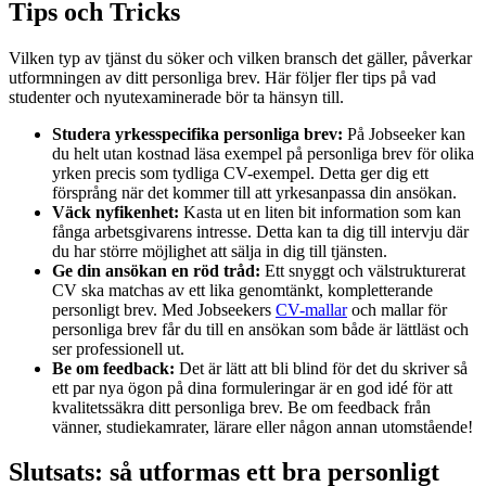
Tips och Tricks
Vilken typ av tjänst du söker och vilken bransch det gäller, påverkar
utformningen av ditt personliga brev. Här följer fler tips på vad
studenter och nyutexaminerade bör ta hänsyn till.
Studera yrkesspecifika personliga brev:
På Jobseeker kan
du helt utan kostnad läsa exempel på personliga brev för olika
yrken precis som tydliga CV-exempel. Detta ger dig ett
försprång när det kommer till att yrkesanpassa din ansökan.
Väck nyfikenhet:
Kasta ut en liten bit information som kan
fånga arbetsgivarens intresse. Detta kan ta dig till intervju där
du har större möjlighet att sälja in dig till tjänsten.
Ge din ansökan en röd tråd:
Ett snyggt och välstrukturerat
CV ska matchas av ett lika genomtänkt, kompletterande
personligt brev. Med Jobseekers
CV-mallar
och mallar för
personliga brev får du till en ansökan som både är lättläst och
ser professionell ut.
Be om feedback:
Det är lätt att bli blind för det du skriver så
ett par nya ögon på dina formuleringar är en god idé för att
kvalitetssäkra ditt personliga brev. Be om feedback från
vänner, studiekamrater, lärare eller någon annan utomstående!
Slutsats: så utformas ett bra personligt