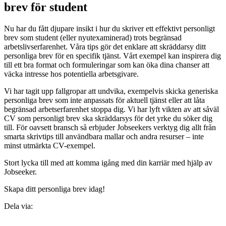
brev för student
Nu har du fått djupare insikt i hur du skriver ett effektivt personligt
brev som student (eller nyutexaminerad) trots begränsad
arbetslivserfarenhet. Våra tips gör det enklare att skräddarsy ditt
personliga brev för en specifik tjänst. Vårt exempel kan inspirera dig
till ett bra format och formuleringar som kan öka dina chanser att
väcka intresse hos potentiella arbetsgivare.
Vi har tagit upp fallgropar att undvika, exempelvis skicka generiska
personliga brev som inte anpassats för aktuell tjänst eller att låta
begränsad arbetserfarenhet stoppa dig. Vi har lyft vikten av att såväl
CV som personligt brev ska skräddarsys för det yrke du söker dig
till. För oavsett bransch så erbjuder Jobseekers verktyg dig allt från
smarta skrivtips till användbara mallar och andra resurser – inte
minst utmärkta CV-exempel.
Stort lycka till med att komma igång med din karriär med hjälp av
Jobseeker.
Skapa ditt personliga brev idag!
Dela via: