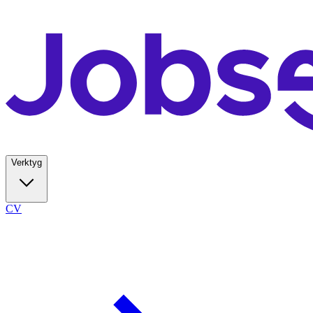
Verktyg
CV