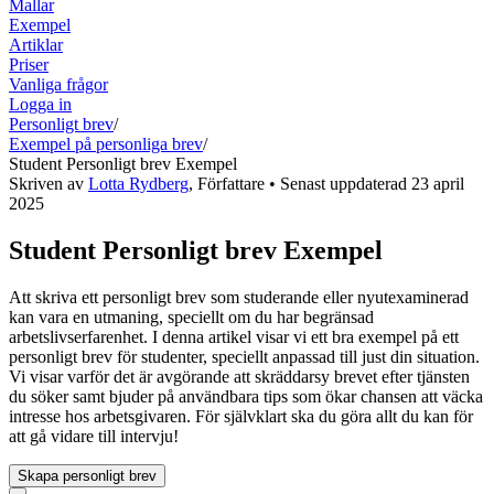
Mallar
Exempel
Artiklar
Priser
Vanliga frågor
Logga in
Personligt brev
/
Exempel på personliga brev
/
Student Personligt brev Exempel
Skriven av
Lotta Rydberg
,
Författare
• Senast uppdaterad
23 april
2025
Student Personligt brev Exempel
Att skriva ett personligt brev som studerande eller nyutexaminerad
kan vara en utmaning, speciellt om du har begränsad
arbetslivserfarenhet. I denna artikel visar vi ett bra exempel på ett
personligt brev för studenter, speciellt anpassad till just din situation.
Vi visar varför det är avgörande att skräddarsy brevet efter tjänsten
du söker samt bjuder på användbara tips som ökar chansen att väcka
intresse hos arbetsgivaren. För självklart ska du göra allt du kan för
att gå vidare till intervju!
Skapa personligt brev