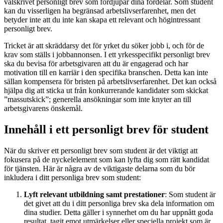
välskrivet personligt brev som fördjupar dina fördelar. Som student
kan du visserligen ha begränsad arbetslivserfarenhet, men det
betyder inte att du inte kan skapa ett relevant och högintressant
personligt brev.
Tricket är att skräddarsy det för yrket du söker jobb i, och för de
krav som ställs i jobbannonsen. I ett yrkesspecifikt personligt brev
ska du bevisa för arbetsgivaren att du är engagerad och har
motivation till en karriär i den specifika branschen. Detta kan inte
sällan kompensera för bristen på arbetslivserfarenhet. Det kan också
hjälpa dig att sticka ut från konkurrerande kandidater som skickat
”massutskick”; generella ansökningar som inte knyter an till
arbetsgivarens önskemål.
Innehåll i ett personligt brev för student
När du skriver ett personligt brev som student är det viktigt att
fokusera på de nyckelelement som kan lyfta dig som rätt kandidat
för tjänsten. Här är några av de viktigaste delarna som du bör
inkludera i ditt personliga brev som student:
Lyft relevant utbildning samt prestationer
: Som student är
det givet att du i ditt personliga brev ska dela information om
dina studier. Detta gäller i synnerhet om du har uppnått goda
resultat, tagit emot utmärkelser eller speciella projekt som är