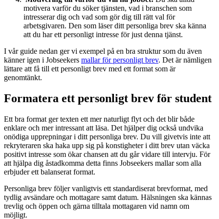
motivera varför du söker tjänsten, vad i branschen som
intresserar dig och vad som gör dig till rätt val för
arbetsgivaren. Den som läser ditt personliga brev ska känna
att du har ett personligt intresse för just denna tjänst.
I vår guide nedan ger vi exempel på en bra struktur som du även
känner igen i Jobseekers
mallar för personligt brev
. Det är nämligen
lättare att få till ett personligt brev med ett format som är
genomtänkt.
Formatera ett personligt brev för student
Ett bra format ger texten ett mer naturligt flyt och det blir både
enklare och mer intressant att läsa. Det hjälper dig också undvika
onödiga upprepningar i ditt personliga brev. Du vill givetvis inte att
rekryteraren ska haka upp sig på konstigheter i ditt brev utan väcka
positivt intresse som ökar chansen att du går vidare till intervju. För
att hjälpa dig åstadkomma detta finns Jobseekers mallar som alla
erbjuder ett balanserat format.
Personliga brev följer vanligtvis ett standardiserat brevformat, med
tydlig avsändare och mottagare samt datum. Hälsningen ska kännas
trevlig och öppen och gärna tilltala mottagaren vid namn om
möjligt.