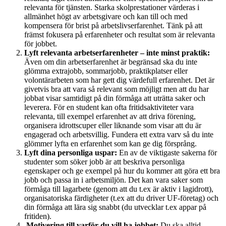
relevanta för tjänsten. Starka skolprestationer värderas i
allmänhet högt av arbetsgivare och kan till och med
kompensera för brist på arbetslivserfarenhet. Tänk på att
främst fokusera på erfarenheter och resultat som är relevanta
för jobbet.
Lyft relevanta arbetserfarenheter – inte minst praktik:
Även om din arbetserfarenhet är begränsad ska du inte
glömma extrajobb, sommarjobb, praktikplatser eller
volontärarbeten som har gett dig värdefull erfarenhet. Det är
givetvis bra att vara så relevant som möjligt men att du har
jobbat visar samtidigt på din förmåga att uträtta saker och
leverera. För en student kan ofta fritidsaktiviteter vara
relevanta, till exempel erfarenhet av att driva förening,
organisera idrottscuper eller liknande som visar att du är
engagerad och arbetsvillig. Fundera ett extra varv så du inte
glömmer lyfta en erfarenhet som kan ge dig försprång.
Lyft dina personliga uspar:
En av de viktigaste sakerna för
studenter som söker jobb är att beskriva personliga
egenskaper och ge exempel på hur du kommer att göra ett bra
jobb och passa in i arbetsmiljön. Det kan vara saker som
förmåga till lagarbete (genom att du t.ex är aktiv i lagidrott),
organisatoriska färdigheter (t.ex att du driver UF-företag) och
din förmåga att lära sig snabbt (du utvecklar t.ex appar på
fritiden).
Motivering till varför du vill ha jobbet:
Du ska alltid