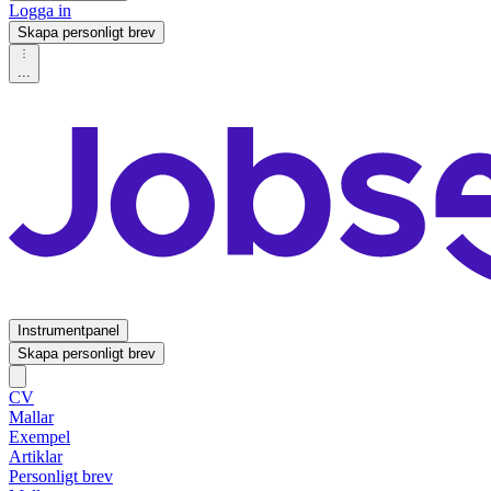
Logga in
Skapa personligt brev
...
Instrumentpanel
Skapa personligt brev
CV
Mallar
Exempel
Artiklar
Personligt brev