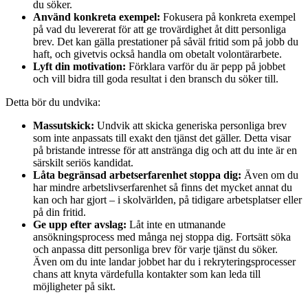
du söker.
Använd konkreta exempel:
Fokusera på konkreta exempel
på vad du levererat för att ge trovärdighet åt ditt personliga
brev. Det kan gälla prestationer på såväl fritid som på jobb du
haft, och givetvis också handla om obetalt volontärarbete.
Lyft din motivation:
Förklara varför du är pepp på jobbet
och vill bidra till goda resultat i den bransch du söker till.
Detta bör du undvika:
Massutskick:
Undvik att skicka generiska personliga brev
som inte anpassats till exakt den tjänst det gäller. Detta visar
på bristande intresse för att anstränga dig och att du inte är en
särskilt seriös kandidat.
Låta begränsad arbetserfarenhet stoppa dig:
Även om du
har mindre arbetslivserfarenhet så finns det mycket annat du
kan och har gjort – i skolvärlden, på tidigare arbetsplatser eller
på din fritid.
Ge upp efter avslag:
Låt inte en utmanande
ansökningsprocess med många nej stoppa dig. Fortsätt söka
och anpassa ditt personliga brev för varje tjänst du söker.
Även om du inte landar jobbet har du i rekryteringsprocesser
chans att knyta värdefulla kontakter som kan leda till
möjligheter på sikt.