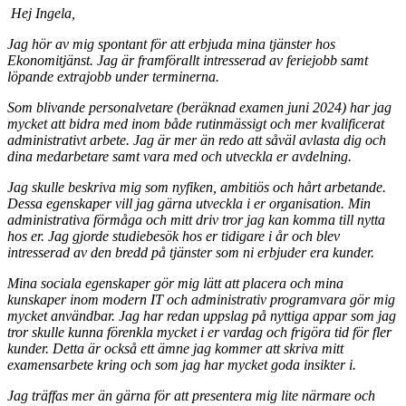
Hej Ingela,
Jag hör av mig spontant för att erbjuda mina tjänster hos
Ekonomitjänst. Jag är framförallt intresserad av feriejobb samt
löpande extrajobb under terminerna.
Som blivande personalvetare (beräknad examen juni 2024) har jag
mycket att bidra med inom både rutinmässigt och mer kvalificerat
administrativt arbete. Jag är mer än redo att såväl avlasta dig och
dina medarbetare samt vara med och utveckla er avdelning.
Jag skulle beskriva mig som nyfiken, ambitiös och hårt arbetande.
Dessa egenskaper vill jag gärna utveckla i er organisation. Min
administrativa förmåga och mitt driv tror jag kan komma till nytta
hos er. Jag gjorde studiebesök hos er tidigare i år och blev
intresserad av den bredd på tjänster som ni erbjuder era kunder.
Mina sociala egenskaper gör mig lätt att placera och mina
kunskaper inom modern IT och administrativ programvara gör mig
mycket användbar. Jag har redan uppslag på nyttiga appar som jag
tror skulle kunna förenkla mycket i er vardag och frigöra tid för fler
kunder. Detta är också ett ämne jag kommer att skriva mitt
examensarbete kring och som jag har mycket goda insikter i.
Jag träffas mer än gärna för att presentera mig lite närmare och