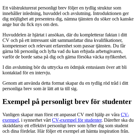
Ett välstrukturerat personligt brev följer en tydlig struktur som
innehåller inledning, huvuddel och avslutning. Introduktionen ger
dig möjlighet att presentera dig, nämna tjänsten du söker och kanske
ange hur du fick nys om den.
Huvuddelen är hjärtat i ansökan, där du kompletterar faktan i ditt
CV och på ett intressant sätt sammanfattar dina kvalifikationer,
kompetenser och relevant erfarenhet som passar tjänsten. Du får
gärna bli personlig och lyfta vad du kan erbjuda arbetsgivaren,
varför de borde satsa på dig och gärna försöka väcka nyfikenhet.
I din avslutning bör du uttrycka en ödmjuk entusiasm över att bli
kontaktad för en intervju.
Genom att använda detta format skapar du en tydlig röd tråd i ditt
personliga brev som är lätt att ta till sig.
Exempel på personligt brev för studenter
Vanligen skapar man först ett anpassat CV med hjälp av våra
CV-
exempel
, i synnerhet vårt
CV-exempel för studenter
. Därefter ska du
skräddarsy ett effektivt personligt brev som lyfter dig som student
och dina fördelar. Här följer ett exempel att hämta inspiration från.