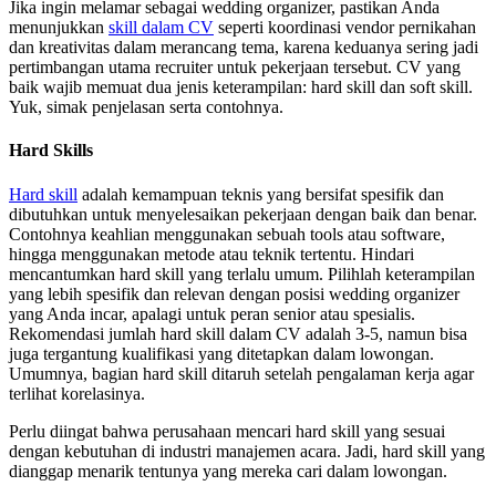
Jika ingin melamar sebagai wedding organizer, pastikan Anda
menunjukkan
skill dalam CV
seperti koordinasi vendor pernikahan
dan kreativitas dalam merancang tema, karena keduanya sering jadi
pertimbangan utama recruiter untuk pekerjaan tersebut. CV yang
baik wajib memuat dua jenis keterampilan: hard skill dan soft skill.
Yuk, simak penjelasan serta contohnya.
Hard Skills
Hard skill
adalah kemampuan teknis yang bersifat spesifik dan
dibutuhkan untuk menyelesaikan pekerjaan dengan baik dan benar.
Contohnya keahlian menggunakan sebuah tools atau software,
hingga menggunakan metode atau teknik tertentu. Hindari
mencantumkan hard skill yang terlalu umum. Pilihlah keterampilan
yang lebih spesifik dan relevan dengan posisi wedding organizer
yang Anda incar, apalagi untuk peran senior atau spesialis.
Rekomendasi jumlah hard skill dalam CV adalah 3-5, namun bisa
juga tergantung kualifikasi yang ditetapkan dalam lowongan.
Umumnya, bagian hard skill ditaruh setelah pengalaman kerja agar
terlihat korelasinya.
Perlu diingat bahwa perusahaan mencari hard skill yang sesuai
dengan kebutuhan di industri manajemen acara. Jadi, hard skill yang
dianggap menarik tentunya yang mereka cari dalam lowongan.