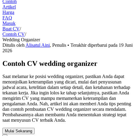
Contoh
Artikel
Harga
FAQ
Masuk
Buat CV
/
Contoh CV
/
Wedding Organizer
Ditulis oleh
Alisatul Aini
,
Penulis
• Terakhir diperbarui pada
19 Juni
2026
Contoh CV wedding organizer
Saat melamar ke posisi wedding organizer, pastikan Anda dapat
menonjolkan keterampilan yang dicari, mulai dari penyusunan
jadwal acara, ketelitian dalam setiap detail, dan ketahanan terhadap
tekanan kerja. Jika ingin lolos ke tahap selanjutnya, pastikan Anda
mengirim CV yang mampu memamerkan keterampilan dan
pengalaman Anda. Nah, artikel ini akan memberi Anda tips penting
dan contoh pembuatan CV wedding organizer secara mendalam.
Pembahasannya akan membantu Anda menentukan strategi tepat
saat menyusun CV terbaik Anda.
Mulai Sekarang