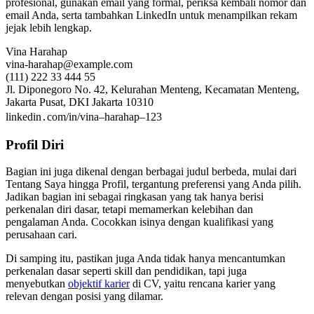
profesional, gunakan email yang formal, periksa kembali nomor dan
email Anda, serta tambahkan LinkedIn untuk menampilkan rekam
jejak lebih lengkap.
Vina Harahap
vina-harahap@example.com
(111) 222 33 444 55
Jl. Diponegoro No. 42, Kelurahan Menteng, Kecamatan Menteng,
Jakarta Pusat, DKI Jakarta 10310
linkedin․com/in/vina–harahap–123
Profil Diri
Bagian ini juga dikenal dengan berbagai judul berbeda, mulai dari
Tentang Saya hingga Profil, tergantung preferensi yang Anda pilih.
Jadikan bagian ini sebagai ringkasan yang tak hanya berisi
perkenalan diri dasar, tetapi memamerkan kelebihan dan
pengalaman Anda. Cocokkan isinya dengan kualifikasi yang
perusahaan cari.
Di samping itu, pastikan juga Anda tidak hanya mencantumkan
perkenalan dasar seperti skill dan pendidikan, tapi juga
menyebutkan
objektif karier
di CV, yaitu rencana karier yang
relevan dengan posisi yang dilamar.