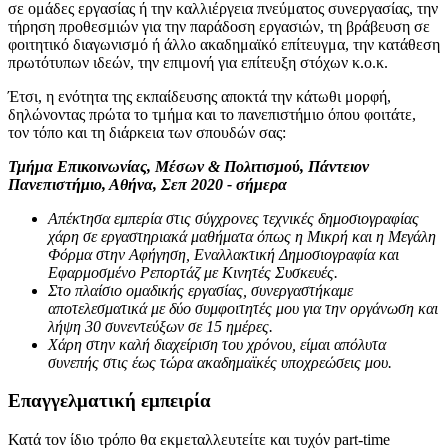
σε ομάδες εργασίας ή την καλλιέργεια πνεύματος συνεργασίας, την
τήρηση προθεσμιών για την παράδοση εργασιών, τη βράβευση σε
φοιτητικό διαγωνισμό ή άλλο ακαδημαϊκό επίτευγμα, την κατάθεση
πρωτότυπων ιδεών, την επιμονή για επίτευξη στόχων κ.ο.κ.
Έτσι, η ενότητα της εκπαίδευσης αποκτά την κάτωθι μορφή,
δηλώνοντας πρώτα το τμήμα και το πανεπιστήμιο όπου φοιτάτε,
τον τόπο και τη διάρκεια των σπουδών σας:
Τμήμα Επικοινωνίας, Μέσων & Πολιτισμού, Πάντειον
Πανεπιστήμιο, Αθήνα, Σεπ 2020 - σήμερα
Απέκτησα εμπερία στις σύγχρονες τεχνικές δημοσιογραφίας
χάρη σε εργαστηριακά μαθήματα όπως η Μικρή και η Μεγάλη
Φόρμα στην Αφήγηση, Εναλλακτική Δημοσιογραφία και
Εφαρμοσμένο Ρεπορτάζ με Κινητές Συσκευές.
Στο πλαίσιο ομαδικής εργασίας, συνεργαστήκαμε
αποτελεσματικά με δύο συμφοιτητές μου για την οργάνωση και
λήψη 30 συνεντεύξων σε 15 ημέρες.
Χάρη στην καλή διαχείριση του χρόνου, είμαι απόλυτα
συνεπής στις έως τώρα ακαδημαϊκές υποχρεώσεις μου.
Επαγγελματική εμπειρία
Κατά τον ίδιο τρόπο θα εκμεταλλευτείτε και τυχόν part-time