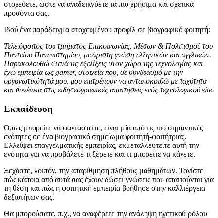
στοχεύετε, ώστε να αναδεικνύετε τα πιο χρήσιμα και σχετικά
προσόντα σας.
Ιδού ένα παράδειγμα στοχευμένου προφίλ σε βιογραφικό φοιτητή:
Τελειόφοιτος του τμήματος Επικοινωνίας, Μέσων & Πολιτισμού του
Παντείου Πανεπιστημίου, με άριστη γνώση ελληνικών και αγγλικών.
Παρακολουθώ στενά τις εξελίξεις στον χώρο της τεχνολογίας και
έχω εμπειρία ως gamer, στοιχεία που, σε συνδυασμό με την
οργανωτικότητά μου, μου επιτρέπουν να ανταποκριθώ με ταχύτητα
και συνέπεια στις ειδησεογραφικές απαιτήσεις ενός τεχνολογικού site.
Εκπαίδευση
Όπως μπορείτε να φανταστείτε, είναι μία από τις πιο σημαντικές
ενότητες σε ένα βιογραφικό σημείωμα φοιτητή-φοιτήτριας.
Ελλείψει επαγγελματικής εμπειρίας, εκμεταλλευτείτε αυτή την
ενότητα για να προβάλετε τι ξέρετε και τι μπορείτε να κάνετε.
Ξεχάστε, λοιπόν, την απαρίθμηση πλήθους μαθημάτων. Τονίστε
πώς κάποια από αυτά σας έχουν δώσει γνώσεις που απαιτούνται για
τη θέση και πώς η φοιτητική εμπειρία βοήθησε στην καλλιέργεια
δεξιοτήτων σας.
Θα μπορούσατε, π.χ., να αναφέρετε την ανάληψη ηγετικού ρόλου