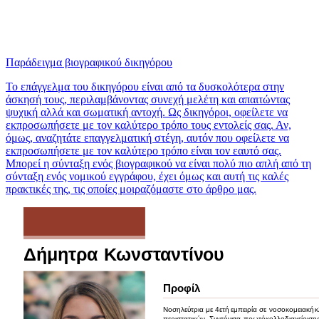
Παράδειγμα βιογραφικού δικηγόρου
Το επάγγελμα του δικηγόρου είναι από τα δυσκολότερα στην
άσκησή τους, περιλαμβάνοντας συνεχή μελέτη και απαιτώντας
ψυχική αλλά και σωματική αντοχή. Ως δικηγόροι, οφείλετε να
εκπροσωπήσετε με τον καλύτερο τρόπο τους εντολείς σας. Αν,
όμως, αναζητάτε επαγγελματική στέγη, αυτόν που οφείλετε να
εκπροσωπήσετε με τον καλύτερο τρόπο είναι τον εαυτό σας.
Μπορεί η σύνταξη ενός βιογραφικού να είναι πολύ πιο απλή από τη
σύνταξη ενός νομικού εγγράφου, έχει όμως και αυτή τις καλές
πρακτικές της, τις οποίες μοιραζόμαστε στο άρθρο μας.