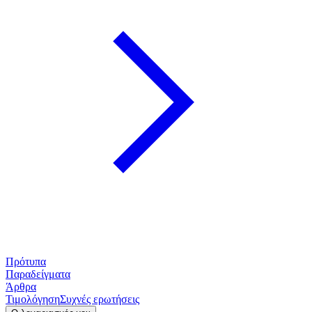
Πρότυπα
Παραδείγματα
Άρθρα
Τιμολόγηση
Συχνές ερωτήσεις