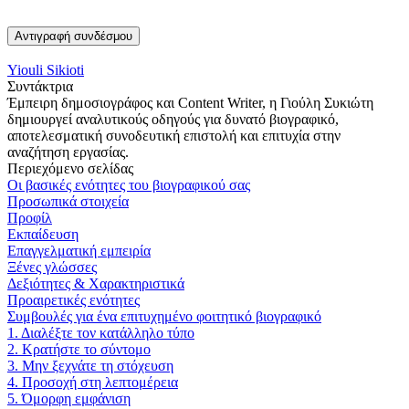
Αντιγραφή συνδέσμου
Yiouli Sikioti
Συντάκτρια
Έμπειρη δημοσιογράφος και Content Writer, η Γιούλη Συκιώτη
δημιουργεί αναλυτικούς οδηγούς για δυνατό βιογραφικό,
αποτελεσματική συνοδευτική επιστολή και επιτυχία στην
αναζήτηση εργασίας.
Περιεχόμενο σελίδας
Οι βασικές ενότητες του βιογραφικού σας
Προσωπικά στοιχεία
Προφίλ
Εκπαίδευση
Επαγγελματική εμπειρία
Ξένες γλώσσες
Δεξιότητες & Χαρακτηριστικά
Προαιρετικές ενότητες
Συμβουλές για ένα επιτυχημένο φοιτητικό βιογραφικό
1. Διαλέξτε τον κατάλληλο τύπο
2. Κρατήστε το σύντομο
3. Μην ξεχνάτε τη στόχευση
4. Προσοχή στη λεπτομέρεια
5. Όμορφη εμφάνιση