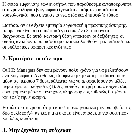
Η σειρά εμφάνισης των ενοτήτων που παραθέσαμε ανταποκρίνεται
στο χρονολογικό βιογραφικό (γνωστό επίσης ως αντίστροφο
χρονολογικό), που είναι ο πιο γνωστός και δημοφιλής τύπος.
Ωστόσο, αν δεν έχετε εμπειρία εργασιακή ή πρακτικής άσκησης,
μπορεί να είναι πιο αποδοτικό για εσάς ένα λειτουργικό
βιογραφικό. Σε αυτό, κεντρική θέση αποκτούν οι δεξιότητες, οι
οποίες αναλύονται περισσότερο, και ακολουθούν η εκπαίδευση και
οι υπόλοιπες προαιρετικές ενότητες.
2. Κρατήστε το σύντομο
Οι HR Managers δεν αφιερώνουν πολύ χρόνο για να μελετήσουν
ένα βιογραφικό. Αντιθέτως, σύμφωνα με μελέτη, το σκανάρουν
μέσα σε περίπου 7 δευτερόλεπτα, για να αποφασίσουν αν αξίζει
περαιτέρω αξιολόγησης
(1)
. Αν, λοιπόν, τα χρήσιμα στοιχεία σας
είναι χαμένα μέσα σε ένα χάος πληροφοριών, πιθανώς θα χάσετε
και εσείς την ευκαιρία.
Εστιάστε στη χρησιμότητα και στη σαφήνεια και μην υπερβείτε τις
δύο σελίδες Α4, αν και η μία ακόμα είναι αποδεκτή για φοιτητές -
και ίσως καλύτερη.
3. Μην ξεχνάτε τη στόχευση