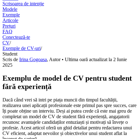
Scrisoarea de intenție
Modele
Exemple
Articole
Prețuri
FAQ
Conectează-te
CV
/
Exemple de CV-uri
/
Student
Scris de
Irina Gogoasa
,
Autor
• Ultima oară actualizat la
2 Iunie
2025
Exemplu de model de CV pentru student
fără experiență
Dacă când vrei să intri pe piața muncii din timpul facultății,
realizarea unei aplicații profesionale este primul pas spre succes, care
îți poate obține un interviu. Deși ai putea crede că este mai greu de
completat un model de CV de student fără experiență, angajatorii
recunosc avantajele candidaților entuziaști și motivați să învețe o
profesie. Acest articol oferă un ghid detaliat pentru redactarea unui
CV eficient, adaptat nevoilor și obiectivelor unui student aflat la
început de carieră.