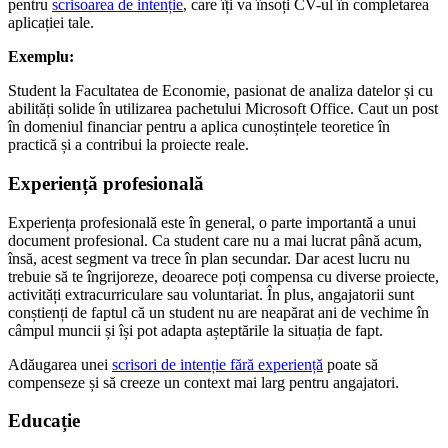
pentru
scrisoarea de intenție
, care îți va însoți CV-ul în completarea
aplicației tale.
Exemplu:
Student la Facultatea de Economie, pasionat de analiza datelor și cu
abilități solide în utilizarea pachetului Microsoft Office. Caut un post
în domeniul financiar pentru a aplica cunoștințele teoretice în
practică și a contribui la proiecte reale.
Experiență profesională
Experiența profesională este în general, o parte importantă a unui
document profesional. Ca student care nu a mai lucrat până acum,
însă, acest segment va trece în plan secundar. Dar acest lucru nu
trebuie să te îngrijoreze, deoarece poți compensa cu diverse proiecte,
activități extracurriculare sau voluntariat. În plus, angajatorii sunt
conștienți de faptul că un student nu are neapărat ani de vechime în
câmpul muncii și își pot adapta așteptările la situația de fapt.
Adăugarea unei
scrisori de intenție fără experiență
poate să
compenseze și să creeze un context mai larg pentru angajatori.
Educație