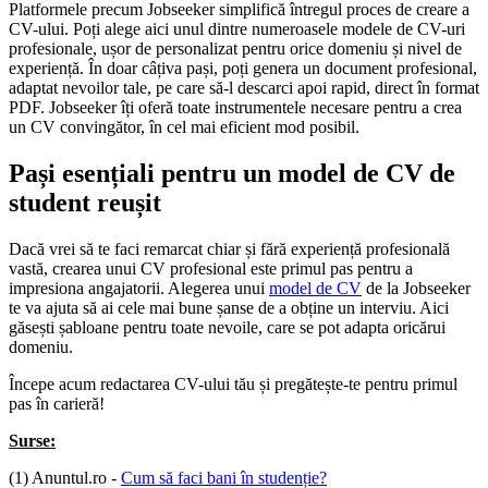
Platformele precum Jobseeker simplifică întregul proces de creare a
CV-ului. Poți alege aici unul dintre numeroasele modele de CV-uri
profesionale, ușor de personalizat pentru orice domeniu și nivel de
experiență. În doar câțiva pași, poți genera un document profesional,
adaptat nevoilor tale, pe care să-l descarci apoi rapid, direct în format
PDF. Jobseeker îți oferă toate instrumentele necesare pentru a crea
un CV convingător, în cel mai eficient mod posibil.
Pași esențiali pentru un model de CV de
student reușit
Dacă vrei să te faci remarcat chiar și fără experiență profesională
vastă, crearea unui CV profesional este primul pas pentru a
impresiona angajatorii. Alegerea unui
model de CV
de la Jobseeker
te va ajuta să ai cele mai bune șanse de a obține un interviu. Aici
găsești șabloane pentru toate nevoile, care se pot adapta oricărui
domeniu.
Începe acum redactarea CV-ului tău și pregătește-te pentru primul
pas în carieră!
Surse:
(1) Anuntul.ro -
Cum să faci bani în studenție?