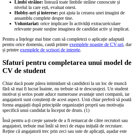
Limbi străine:
listează toate limbile străine cunoscute și
nivelul la care ești, evaluat onest.
Hobby-uri și interese:
pot ajuta la crearea unei imagini de
ansamblu complete despre tine.
Voluntariat:
orice implicare în activități extracurriculare
relevante poate susține imaginea de candidat activ și implicat.
Pentru a înțelege mai bine cum să completezi o aplicație adaptată
pentru orice domeniu, caută printre
exemplele noastre de CV-uri
, dar
și printre
exemplele de scrisori de intenție
.
Sfaturi pentru completarea unui model de
CV de student
Chiar dacă poate părea intimidant să candidezi la un loc de muncă
fără să mai fi lucrat înainte, nu trebuie să te descurajezi. Un student
motivat și serios poate aduce numeroase avantaje unei companii, iar
angajatorii sunt conștienți de acest aspect. Unii chiar preferă să poată
forma angajații după principiile organizației proprii sau motivația
specifică unui candidat la început de drum. (1)
Însă pentru a-ți crește șansele de a fi remarcat de către recrutori sau
angajatori, trebuie mai întâi să treci de etapa inițială de recrutare.
Reține că angajatorii trec prin zeci sau sute de aplicații, așadar este