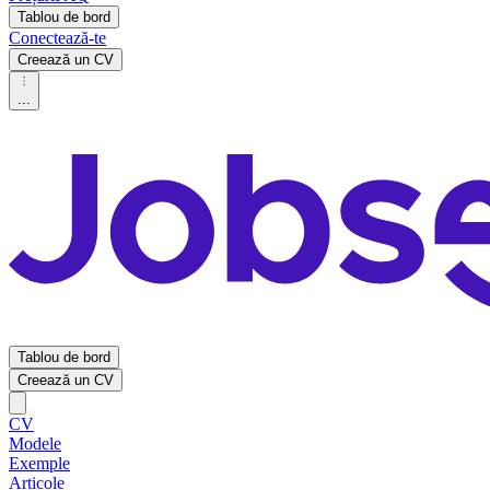
Tablou de bord
Conectează-te
Creează un CV
...
Tablou de bord
Creează un CV
CV
Modele
Exemple
Articole