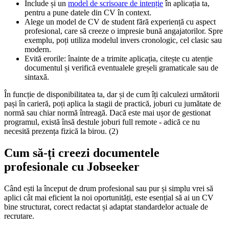
Include și un
model de scrisoare de intenție
în aplicația ta,
pentru a pune datele din CV în context.
Alege un model de CV de student fără experiență cu aspect
profesional, care să creeze o impresie bună angajatorilor. Spre
exemplu, poți utiliza modelul invers cronologic, cel clasic sau
modern.
Evită erorile: înainte de a trimite aplicația, citește cu atenție
documentul și verifică eventualele greșeli gramaticale sau de
sintaxă.
În funcție de disponibilitatea ta, dar și de cum îți calculezi următorii
pași în carieră, poți aplica la stagii de practică, joburi cu jumătate de
normă sau chiar normă întreagă. Dacă este mai ușor de gestionat
programul, există însă destule joburi full remote - adică ce nu
necesită prezența fizică la birou. (2)
Cum să-ți creezi documentele
profesionale cu Jobseeker
Când ești la început de drum profesional sau pur și simplu vrei să
aplici cât mai eficient la noi oportunități, este esențial să ai un CV
bine structurat, corect redactat și adaptat standardelor actuale de
recrutare.