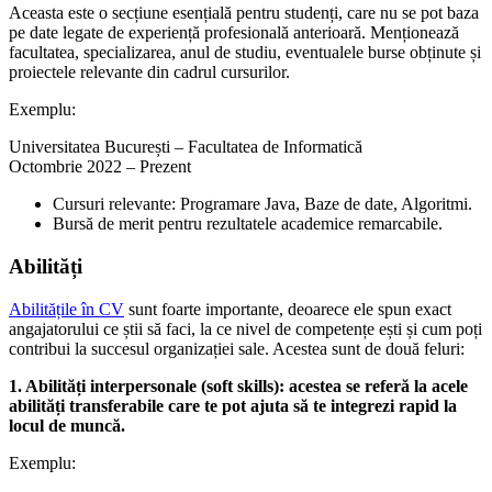
Aceasta este o secțiune esențială pentru studenți, care nu se pot baza
pe date legate de experiență profesională anterioară. Menționează
facultatea, specializarea, anul de studiu, eventualele burse obținute și
proiectele relevante din cadrul cursurilor.
Exemplu:
Universitatea București – Facultatea de Informatică
Octombrie 2022 – Prezent
Cursuri relevante: Programare Java, Baze de date, Algoritmi.
Bursă de merit pentru rezultatele academice remarcabile.
Abilități
Abilitățile în CV
sunt foarte importante, deoarece ele spun exact
angajatorului ce știi să faci, la ce nivel de competențe ești și cum poți
contribui la succesul organizației sale. Acestea sunt de două feluri:
1. Abilități interpersonale (soft skills): acestea se referă la acele
abilități transferabile care te pot ajuta să te integrezi rapid la
locul de muncă.
Exemplu: