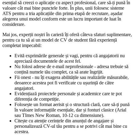
esențial să creezi o aplicație cu aspect profesional, care să-ți pună în
valoare cât mai bine punctele forte. În plus, unii folosesc sisteme
ATS pentru a tria aplicațiile din prima etapă de recrutare, așadar
alegerea unui model conform este un lucru important de luat în
considerare.
Mai jos, experții noștri în carieră îți oferă câteva sfaturi suplimentare,
pentru ca tu să ai un model de CV de student fără experiență
completat impecabil:
Evită exprimările generale și vagi, pentru că angajatorii nu
apreciază documentele de acest fel.
Nu folosi adrese de e-mail neprofesionale - adresa trebuie să
conțină numele tău complet, ca să arate îngrijit.
Fii onest - nu îți exagera abilitățile sau realizările măsurabile,
deoarece acestea pot fi verificate cu ușurință de către
angajatori.
Evidențiază proiectele personale și academice care te pot
diferenția de competiție.
Folosește un format aerisit și o structură clară, care să-ți pună
în valoare informațiile esențiale, dar și fonturi clasice (Arial
sau TImes New Roman, 10-12 ca dimensiune).
Citește cu atenție cerințele din anunțul de angajare și
personalizează CV-ul tău pentru a se potrivi cât mai bine cu
acestea.