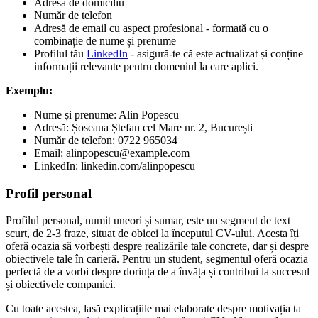
Adresă de domiciliu
Număr de telefon
Adresă de email cu aspect profesional - formată cu o
combinație de nume și prenume
Profilul tău
LinkedIn
- asigură-te că este actualizat și conține
informații relevante pentru domeniul la care aplici.
Exemplu:
Nume și prenume: Alin Popescu
Adresă: Șoseaua Ștefan cel Mare nr. 2, București
Număr de telefon: 0722 965034
Email: alinpopescu@example.com
LinkedIn: linkedin.com/alinpopescu
Profil personal
Profilul personal, numit uneori și sumar, este un segment de text
scurt, de 2-3 fraze, situat de obicei la începutul CV-ului. Acesta îți
oferă ocazia să vorbești despre realizările tale concrete, dar și despre
obiectivele tale în carieră. Pentru un student, segmentul oferă ocazia
perfectă de a vorbi despre dorința de a învăța și contribui la succesul
și obiectivele companiei.
Cu toate acestea, lasă explicațiile mai elaborate despre motivația ta