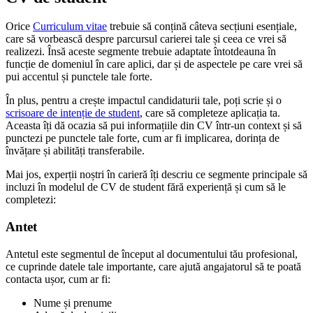
Orice
Curriculum vitae
trebuie să conțină câteva secțiuni esențiale,
care să vorbească despre parcursul carierei tale și ceea ce vrei să
realizezi. Însă aceste segmente trebuie adaptate întotdeauna în
funcție de domeniul în care aplici, dar și de aspectele pe care vrei să
pui accentul și punctele tale forte.
În plus, pentru a crește impactul candidaturii tale, poți scrie și o
scrisoare de intenție de student
, care să completeze aplicația ta.
Aceasta îți dă ocazia să pui informațiile din CV într-un context și să
punctezi pe punctele tale forte, cum ar fi implicarea, dorința de
învățare și abilități transferabile.
Mai jos, experții noștri în carieră îți descriu ce segmente principale să
incluzi în modelul de CV de student fără experiență și cum să le
completezi:
Antet
Antetul este segmentul de început al documentului tău profesional,
ce cuprinde datele tale importante, care ajută angajatorul să te poată
contacta ușor, cum ar fi:
Nume și prenume