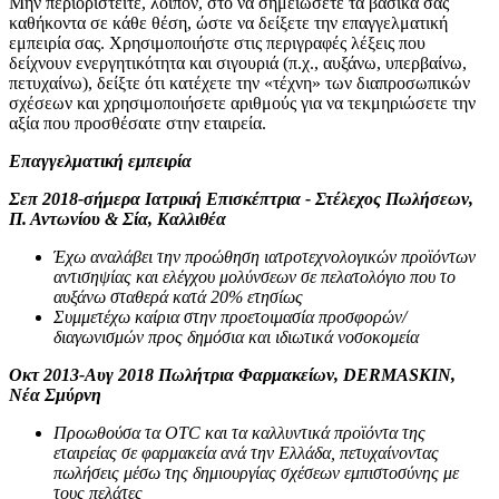
Μην περιοριστείτε, λοιπόν, στο να σημειώσετε τα βασικά σας
καθήκοντα σε κάθε θέση, ώστε να δείξετε την επαγγελματική
εμπειρία σας. Χρησιμοποιήστε στις περιγραφές λέξεις που
δείχνουν ενεργητικότητα και σιγουριά (π.χ., αυξάνω, υπερβαίνω,
πετυχαίνω), δείξτε ότι κατέχετε την «τέχνη» των διαπροσωπικών
σχέσεων και χρησιμοποιήσετε αριθμούς για να τεκμηριώσετε την
αξία που προσθέσατε στην εταιρεία.
Επαγγελματική εμπειρία
Σεπ 2018-σήμερα Ιατρική Επισκέπτρια - Στέλεχος Πωλήσεων,
Π. Αντωνίου & Σία, Καλλιθέα
Έχω αναλάβει την προώθηση ιατροτεχνολογικών προϊόντων
αντισηψίας και ελέγχου μολύνσεων σε πελατολόγιο που το
αυξάνω σταθερά κατά 20% ετησίως
Συμμετέχω καίρια στην προετοιμασία προσφορών/
διαγωνισμών προς δημόσια και ιδιωτικά νοσοκομεία
Οκτ 2013-Αυγ 2018 Πωλήτρια Φαρμακείων, DERMASKIN,
Νέα Σμύρνη
Προωθούσα τα OTC και τα καλλυντικά προϊόντα της
εταιρείας σε φαρμακεία ανά την Ελλάδα, πετυχαίνοντας
πωλήσεις μέσω της δημιουργίας σχέσεων εμπιστοσύνης με
τους πελάτες