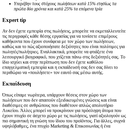
Υπερέβην τους στόχους πωλήσεων κατά 15% ετησίως τα
πρώτα δύο χρόνια και κατά 25% τα επόμενα τρία
Expert tip
Αν δεν έχετε εμπειρία στις πωλήσεις, μπορείτε να εκμεταλλευτείτε
τις περιγραφές κάθε θέσης εργασίας για να τονίσετε επιμέρους
καθήκοντα που έχουν συνάφεια με τον χώρο των πωλήσεων,
καθώς και το πώς αξιοποιήσατε δεξιότητες που είναι πολύτιμες για
πωλητές/πωλήτριες. Εναλλακτικά, μπορείτε να φτιάξετε ένα
λειτουργικό βιογραφικό, που χτίζεται πάνω στις δεξιότητές σας. Το
ίδιο ισχύει και στην περίπτωση που δεν έχετε καθόλου
επαγγελματική εμπειρία και η εκπαίδευσή σας δεν σας δίνει το
περιθώριο να «πουλήσετε» τον εαυτό σας μέσω αυτής.
Εκπαίδευση
Όπως είπαμε νωρίτερα, υπάρχουν θέσεις στον χώρο των
πωλήσεων που δεν απαιτούν εξειδικευμένες γνώσεις και είναι
διαθέσιμες σε ανθρώπους που διαθέτουν απλώς απολυτήριο
Λυκείου. Άλλες μπορεί να προκρίνουν για πρόσληψη άτομα που
έχουν πτυχίο σε άσχετο χώρο με τις πωλήσεις, γιατί αξιολογούν ως
πιο σημαντική τη γνώση του ίδιου του προϊόντος. Για άλλες, συχνά
υψηλόβαθμες, ένα πτυχίο Marketing & Επικοινωνίας ή ένα