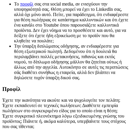
Το
προφίλ
σας στα social media, αν ενισχύουν την
υποψηφιότητά σας. Θέση μπορεί να έχει το LinkedIn σας,
αλλά όχι μόνο αυτό. Πείτε, για παράδειγμα, ότι ενδιαφέρεστε
για θέση πωλήτριας σε κατάστημα καλλυντικών και ότι έχετε
ένα κανάλι στο Youtube όπου παρουσιάζετε καλλυντικά
προϊόντα. Δεν έχει νόημα να το προσθέσετε και αυτό, για να
δείξετε ότι έχετε ήδη εξοικείωση με το προϊόν που θα
κληθείτε να πουλάτε;
Την ύπαρξη διπλώματος οδήγησης, αν ενδιαφέρεστε για
θέση εξωτερικού πωλητή. Δεδομένου ότι η δουλειά θα
περιλαμβάνει πολλές μετακινήσεις, πιθανώς και εκτός
νομού, το δίπλωμα οδήγησης μάλλον θα ζητείται ούτως ή
άλλως από την αγγελία. Αυτοκίνητο σε αυτές τις περιπτώσεις
σάς διαθέτει συνήθως η εταιρεία, αλλά δεν βλάπτει να
δηλώσετε τυχόν ύπαρξη δικού σας.
Προφίλ
Έχετε την ικανότητα να ακούτε και να ψυχολογείτε τον πελάτη;
Έχετε εκπαιδευτεί σε τεχνικές πωλήσεων; Διαθέτετε εμπειρία
πωλήσεων στο συγκεκριμένο είδος για το οποίο είναι η θέση;
Έχετε συγκριτικό πλεονέκτημα λόγω εξειδικευμένης γνώσης του
προϊόντος; Πιάνετε ή, ακόμα καλύτερα, υπερβαίνετε τους στόχους
που σας τίθενται;