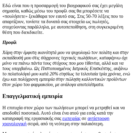
Εδώ είναι που η προσαρμογή του βιογραφικού σας έχει μεγάλη
σημασία, καθώς μέσω του προφίλ σας θα μπορέσετε να
«πουλήσετε» ξεκάθαρα τον εαυτό σας. Στις 50-70 λέξεις που το
απαρτίζουν, τονίστε τα δυνατά σας στοιχεία ως πωλητές,
στοχεύοντας παράλληλα, με αυτοπεποίθηση, στη συγκεκριμένη
θέση που διεκδικείτε.
Προφίλ
Χάρη στην έμφυτη ικανότητά μου να ψυχολογώ τον πελάτη και στην
εκπαίδευσή μου στις σύγχρονες τεχνικές πωλήσεων, καταφέρνω όχι
μόνο να πιάνω πάντα τους στόχους που μου τίθενται, αλλά και να
τους υπερβαίνω. Ως Πιστοποιημένος Ιατρικός Επισκέπτης, αυξάνω
το πελατολόγιό μου κατά 20% ετησίως τα τελευταία τρία χρόνια, ενώ
έχω και πολύχρονη εμπειρία στην πώληση καλλυντικών προϊόντων
στον χώρο του φαρμακείου, με ανάλογα αποτελέσματα.
Επαγγελματική εμπειρία
Η επιτυχία στον χώρο των πωλήσεων μπορεί να μετρηθεί και να
αποδοθεί ποσοτικά. Αυτό είναι ένα ατού για εσάς κατά την
καταγραφή της εργασιακής σας
εμπειρίας
σε
αντίστροφη
χρονολογική
σειρά, από τη νεότερη στην παλαιότερη.