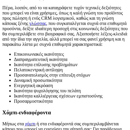
Πέρα, λοιπόν, από το να καταγράψετε τυχόν τεχνικές δεξιότητες
που μπορεί να είναι χρήσιμες, όπως η καλή γνώση του προϊόντος
προς πώληση ή ενός CRM λογισμικού, καθώς και τη γνώση
κάποιας ξένης
γλώσσας
, που συγκαταλέγεται συχνά στα επιθυμητά
προσόντα, δείξτε ιδιαίτερη προσοχή στις κοινωνικές δεξιότητες που
θα συμπεριλάβετε στο βιογραφικό σας. Αξιοποιήστε λέξεις-κλειδιά
από την ίδια την αγγελία, αλλά μπορεί να σας φανεί χρήσιμη και η
παρακάτω λίστα με συχνά επιθυμητά χαρακτηριστικά:
Επικοινωνιακές ικανότητες
Διαπραγματευτική ικανότητα
Ικανότητα επίλυσης προβλημάτων
Πελατοκεντρική αντίληψη
Προσανατολισμός στην επίτευξη στόχων
Δυναμική προσωπικότητα
Ενεργητική ακρόαση
Ικανότητα ψυχολόγησης του πελάτη
Ικανότητα καλλιέργειας σχέσεων εμπιστοσύνης
Προσαρμοστικότητα
Χόμπι-ενδιαφέροντα
Μήπως στα
χόμπι
ή στα ενδιαφέροντά σας συμπεριλαμβάνεται
κάποιο που μπορεί να ενισχύσει την αίτησή σας; Για παράδειγμα,