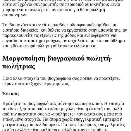
είστε επί χρόνια συνδρομητής σε περιοδικό αυτοκινήτου; Είναι
χρήσιμο να το αναφέρετε, αν αιτείστε για θέση πωλητή
αυτοκινήτων.
Το ίδιο ισχύει και αν είστε οπαδός ποδοσφαιρικής ομάδας, με
εισιτήριο διαρκείας, και θέλετε να εργαστείτε στην μπουτίκ της, αν
παρακολουθείτε τις εξελίξεις της μόδας και ενδιαφέρεστε για
εργασία σε κατάστημα ρούχων, αν ασχολείστε με κάποιο άθλημα
και η θέση αφορά πώληση αθλητικών ειδών κ.ο.κ.
Μορφοποίηση βιογραφικού πωλητή-
πωλήτριας
Ποια άλλα στοιχεία του βιογραφικού σας πρέπει να προσέξετε,
πέραν του κατεξοχήν περιεχομένου;
Έκταση
Κρατήστε το βιογραφικό σας σύντομο και περιεκτικό. Η επιτυχία
του δεν εξαρτάται από το πόσο μεγάλη είναι η έκτασή του, αλλά
από την ικανότητά σας να «πουλήσετε» τον εαυτό σας μέσα από
επιλεγμένα στοιχεία. Για άτομα χωρίς επαγγελματική εμπειρία ή
για φοιτητές, μία σελίδα αρκεί. Για τους έμπειρους επαγγελματίες,
οι δύο σελίδες είναι καλύτερες, αλλά ας μην επεκταθείτε