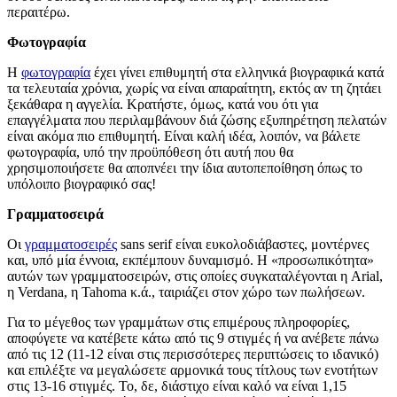
περαιτέρω.
Φωτογραφία
Η
φωτογραφία
έχει γίνει επιθυμητή στα ελληνικά βιογραφικά κατά
τα τελευταία χρόνια, χωρίς να είναι απαραίτητη, εκτός αν τη ζητάει
ξεκάθαρα η αγγελία. Κρατήστε, όμως, κατά νου ότι για
επαγγέλματα που περιλαμβάνουν διά ζώσης εξυπηρέτηση πελατών
είναι ακόμα πιο επιθυμητή. Είναι καλή ιδέα, λοιπόν, να βάλετε
φωτογραφία, υπό την προϋπόθεση ότι αυτή που θα
χρησιμοποιήσετε θα αποπνέει την ίδια αυτοπεποίθηση όπως το
υπόλοιπο βιογραφικό σας!
Γραμματοσειρά
Οι
γραμματοσειρές
sans serif είναι ευκολοδιάβαστες, μοντέρνες
και, υπό μία έννοια, εκπέμπουν δυναμισμό. Η «προσωπικότητα»
αυτών των γραμματοσειρών, στις οποίες συγκαταλέγονται η Arial,
η Verdana, η Tahoma κ.ά., ταιριάζει στον χώρο των πωλήσεων.
Για το μέγεθος των γραμμάτων στις επιμέρους πληροφορίες,
αποφύγετε να κατέβετε κάτω από τις 9 στιγμές ή να ανέβετε πάνω
από τις 12 (11-12 είναι στις περισσότερες περιπτώσεις το ιδανικό)
και επιλέξτε να μεγαλώσετε αρμονικά τους τίτλους των ενοτήτων
στις 13-16 στιγμές. Το, δε, διάστιχο είναι καλό να είναι 1,15