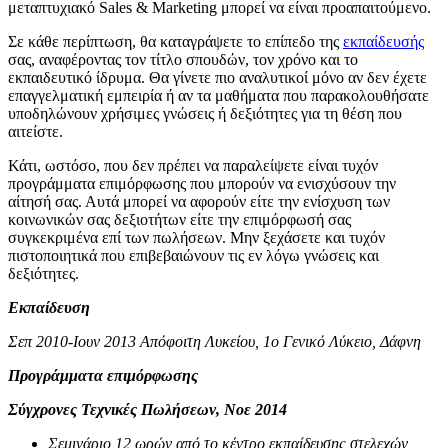
μεταπτυχιακό Sales & Marketing μπορεί να είναι προαπαιτούμενο.
Σε κάθε περίπτωση, θα καταγράψετε το επίπεδο της
εκπαίδευσής
σας, αναφέροντας τον τίτλο σπουδών, τον χρόνο και το
εκπαιδευτικό ίδρυμα. Θα γίνετε πιο αναλυτικοί μόνο αν δεν έχετε
επαγγελματική εμπειρία ή αν τα μαθήματα που παρακολουθήσατε
υποδηλώνουν χρήσιμες γνώσεις ή δεξιότητες για τη θέση που
αιτείστε.
Κάτι, ωστόσο, που δεν πρέπει να παραλείψετε είναι τυχόν
προγράμματα επιμόρφωσης που μπορούν να ενισχύσουν την
αίτησή σας. Αυτά μπορεί να αφορούν είτε την ενίσχυση των
κοινωνικών σας δεξιοτήτων είτε την επιμόρφωσή σας
συγκεκριμένα επί των πωλήσεων. Μην ξεχάσετε και τυχόν
πιστοποιητικά που επιβεβαιώνουν τις εν λόγω γνώσεις και
δεξιότητες.
Εκπαίδευση
Σεπ 2010-Ιουν 2013 Απόφοιτη Λυκείου, 1ο Γενικό Λύκειο, Δάφνη
Προγράμματα επιμόρφωσης
Σύγχρονες Τεχνικές Πωλήσεων, Νοε 2014
Σεμινάριο 12 ωρών από το κέντρο εκπαίδευσης στελεχών