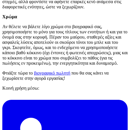
στιγμές, αλλά φροντίστε να αφήνετε επαρκές κενό ανάμεσα στις
διαφορετικές ενότητες, ώστε να ξεχωρίζουν.
Χρώμα
Αν θέλετε να βάλετε λίγο χρώμα στο βιογραφικό σας,
χρησιμοποιήστε το μόνο για τους τίτλους των ενοτήτων ή και για το
όνομά σας στην κορυφή. Πέραν του μαύρου, σταθερές αξίες και
ασφαλείς λύσεις αποτελούν οι σκούροι τόνοι του μπλε και του
γκρι. Σκεφτείτε, όμως, και το ενδεχόμενο να χρησιμοποιήσετε
κάποιο βαθύ κόκκινο (όχι έντονες ή φωτεινές αποχρώσεις), μιας και
το κόκκινο είναι το χρώμα που συμβολίζει το πάθος (για τις
πωλήσεις εν προκειμένω), την ενεργητικότητα και δυναμισμό.
Φτιάξτε τώρα το
βιογραφικό πωλητή
που θα σας κάνει να
ξεχωρίσετε στην αγορά εργασίας!
Κοινή χρήση μέσω: