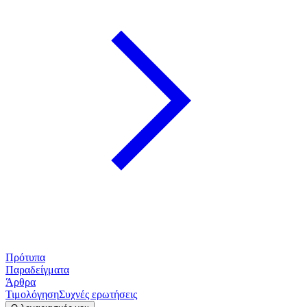
Πρότυπα
Παραδείγματα
Άρθρα
Τιμολόγηση
Συχνές ερωτήσεις