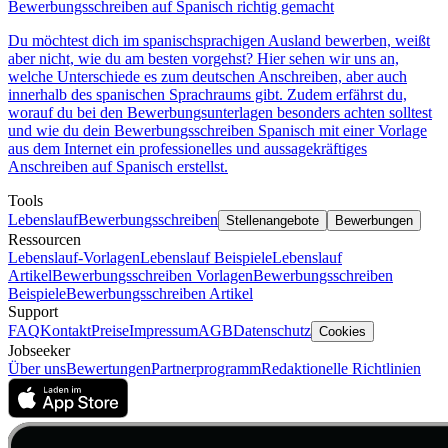
Bewerbungsschreiben auf Spanisch richtig gemacht
Du möchtest dich im spanischsprachigen Ausland bewerben, weißt
aber nicht, wie du am besten vorgehst? Hier sehen wir uns an,
welche Unterschiede es zum deutschen Anschreiben, aber auch
innerhalb des spanischen Sprachraums gibt. Zudem erfährst du,
worauf du bei den Bewerbungsunterlagen besonders achten solltest
und wie du dein Bewerbungsschreiben Spanisch mit einer Vorlage
aus dem Internet ein professionelles und aussagekräftiges
Anschreiben auf Spanisch erstellst.
Tools
Lebenslauf
Bewerbungsschreiben
Stellenangebote
Bewerbungen
Ressourcen
Lebenslauf-Vorlagen
Lebenslauf Beispiele
Lebenslauf
Artikel
Bewerbungsschreiben Vorlagen
Bewerbungsschreiben
Beispiele
Bewerbungsschreiben Artikel
Support
FAQ
Kontakt
Preise
Impressum
AGB
Datenschutz
Cookies
Jobseeker
Über uns
Bewertungen
Partnerprogramm
Redaktionelle Richtlinien