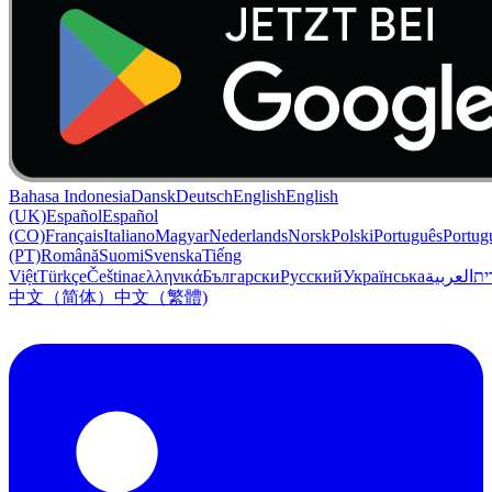
Bahasa Indonesia
Dansk
Deutsch
English
English
(UK)
Español
Español
(CO)
Français
Italiano
Magyar
Nederlands
Norsk
Polski
Português
Portug
(PT)
Română
Suomi
Svenska
Tiếng
Việt
Türkçe
Čeština
ελληνικά
Български
Русский
Українська
العربية
ִית
中文（简体）
中文（繁體)