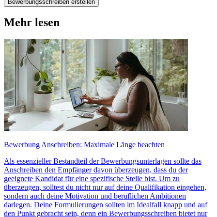
Bewerbungsschreiben erstellen
Mehr lesen
Bewerbung Anschreiben: Maximale Länge beachten
Als essenzieller Bestandteil der Bewerbungsunterlagen sollte das
Anschreiben den Empfänger davon überzeugen, dass du der
geeignete Kandidat für eine spezifische Stelle bist. Um zu
überzeugen, solltest du nicht nur auf deine Qualifikation eingehen,
sondern auch deine Motivation und beruflichen Ambitionen
darlegen. Deine Formulierungen sollten im Idealfall knapp und auf
den Punkt gebracht sein, denn ein Bewerbungsschreiben bietet nur