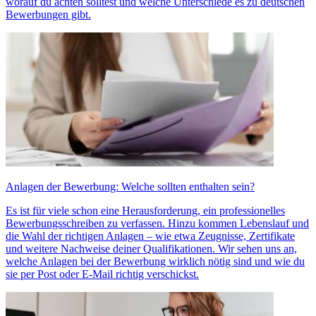
worauf du achten solltest und welche Unterschiede es zu deutschen
Bewerbungen gibt.
Anlagen der Bewerbung: Welche sollten enthalten sein?
Es ist für viele schon eine Herausforderung, ein professionelles
Bewerbungsschreiben zu verfassen. Hinzu kommen Lebenslauf und
die Wahl der richtigen Anlagen – wie etwa Zeugnisse, Zertifikate
und weitere Nachweise deiner Qualifikationen. Wir sehen uns an,
welche Anlagen bei der Bewerbung wirklich nötig sind und wie du
sie per Post oder E-Mail richtig verschickst.