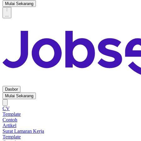
Mulai Sekarang
...
Dasbor
Mulai Sekarang
CV
Template
Contoh
Artikel
Surat Lamaran Kerja
Template