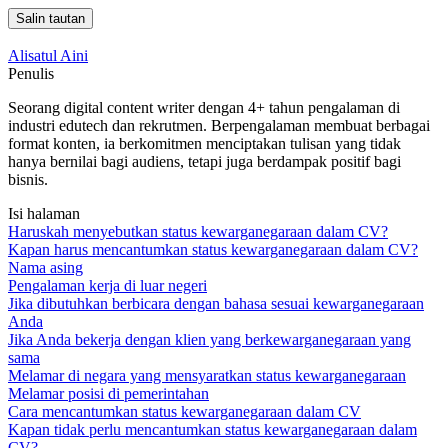
Salin tautan
Alisatul Aini
Penulis
Seorang digital content writer dengan 4+ tahun pengalaman di
industri edutech dan rekrutmen. Berpengalaman membuat berbagai
format konten, ia berkomitmen menciptakan tulisan yang tidak
hanya bernilai bagi audiens, tetapi juga berdampak positif bagi
bisnis.
Isi halaman
Haruskah menyebutkan status kewarganegaraan dalam CV?
Kapan harus mencantumkan status kewarganegaraan dalam CV?
Nama asing
Pengalaman kerja di luar negeri
Jika dibutuhkan berbicara dengan bahasa sesuai kewarganegaraan
Anda
Jika Anda bekerja dengan klien yang berkewarganegaraan yang
sama
Melamar di negara yang mensyaratkan status kewarganegaraan
Melamar posisi di pemerintahan
Cara mencantumkan status kewarganegaraan dalam CV
Kapan tidak perlu mencantumkan status kewarganegaraan dalam
CV?