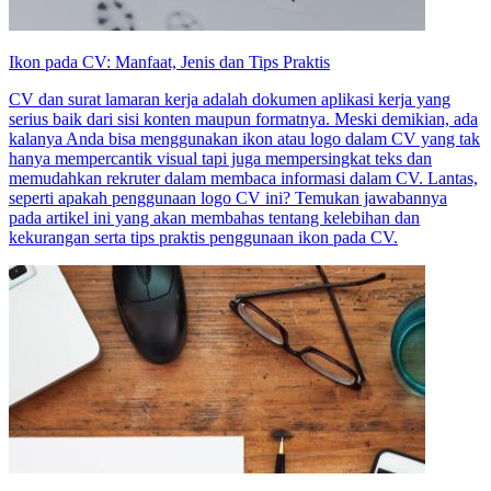
Ikon pada CV: Manfaat, Jenis dan Tips Praktis
CV dan surat lamaran kerja adalah dokumen aplikasi kerja yang
serius baik dari sisi konten maupun formatnya. Meski demikian, ada
kalanya Anda bisa menggunakan ikon atau logo dalam CV yang tak
hanya mempercantik visual tapi juga mempersingkat teks dan
memudahkan rekruter dalam membaca informasi dalam CV. Lantas,
seperti apakah penggunaan logo CV ini? Temukan jawabannya
pada artikel ini yang akan membahas tentang kelebihan dan
kekurangan serta tips praktis penggunaan ikon pada CV.