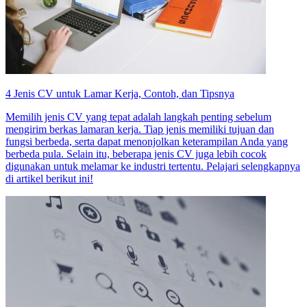
4 Jenis CV untuk Lamar Kerja, Contoh, dan Tipsnya
Memilih jenis CV yang tepat adalah langkah penting sebelum
mengirim berkas lamaran kerja. Tiap jenis memiliki tujuan dan
fungsi berbeda, serta dapat menonjolkan keterampilan Anda yang
berbeda pula. Selain itu, beberapa jenis CV juga lebih cocok
digunakan untuk melamar ke industri tertentu. Pelajari selengkapnya
di artikel berikut ini!