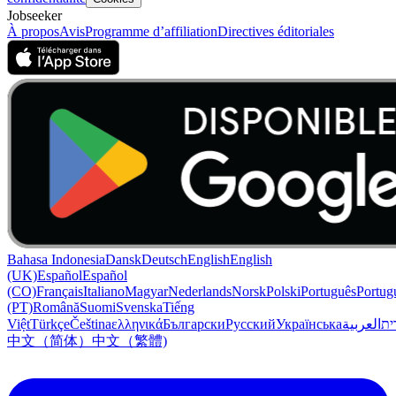
Jobseeker
À propos
Avis
Programme d’affiliation
Directives éditoriales
Bahasa Indonesia
Dansk
Deutsch
English
English
(UK)
Español
Español
(CO)
Français
Italiano
Magyar
Nederlands
Norsk
Polski
Português
Portug
(PT)
Română
Suomi
Svenska
Tiếng
Việt
Türkçe
Čeština
ελληνικά
Български
Русский
Українська
العربية
ִית
中文（简体）
中文（繁體)