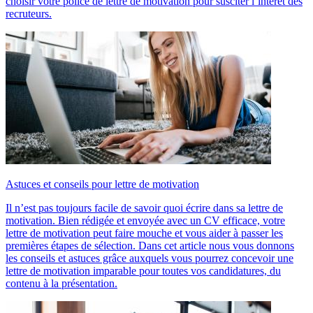
choisir votre police de lettre de motivation pour susciter l’intérêt des
recruteurs.
Astuces et conseils pour lettre de motivation
Il n’est pas toujours facile de savoir quoi écrire dans sa lettre de
motivation. Bien rédigée et envoyée avec un CV efficace, votre
lettre de motivation peut faire mouche et vous aider à passer les
premières étapes de sélection. Dans cet article nous vous donnons
les conseils et astuces grâce auxquels vous pourrez concevoir une
lettre de motivation imparable pour toutes vos candidatures, du
contenu à la présentation.