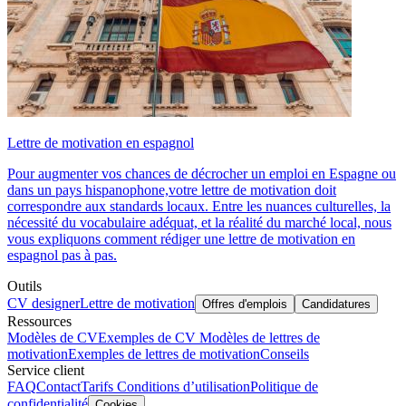
Lettre de motivation en espagnol
Pour augmenter vos chances de décrocher un emploi en Espagne ou
dans un pays hispanophone,votre lettre de motivation doit
correspondre aux standards locaux. Entre les nuances culturelles, la
nécessité du vocabulaire adéquat, et la réalité du marché local, nous
vous expliquons comment rédiger une lettre de motivation en
espagnol pas à pas.
Outils
CV designer
Lettre de motivation
Offres d'emplois
Candidatures
Ressources
Modèles de CV
Exemples de CV
Modèles de lettres de
motivation
Exemples de lettres de motivation
Conseils
Service client
FAQ
Contact
Tarifs
Conditions d’utilisation
Politique de
confidentialité
Cookies