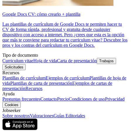
Google Docs CV: cómo crearlo + plantilla
Las plantillas de currículum de Google Docs te permiten hacer tu
CV de forma rápida, profesional y gratuita desde cualquier
dispositivo con acceso a internet. Pero ¿crees que esta es la opción
que más te conviene para redactar tu curriculum vitae? Descubre los
pros y los contras del currículum en Google Docs.
Tipo de documento
Curriculum vitae
Hoja de vida
Carta de presentación
Trabajos
Solicitudes
Recursos
Plantillas de currículum
Ejemplos de currículum
Plantillas de hoja de
vida
Plantillas de carta de presentación
Ejemplos de cartas de
presentación
Recursos
Ayuda
Preguntas frecuentes
Contacto
Precio
Condiciones de uso
Privacidad
Cookies
Jobseeker
Sobre nosotros
Valoraciones
Guías Editoriales