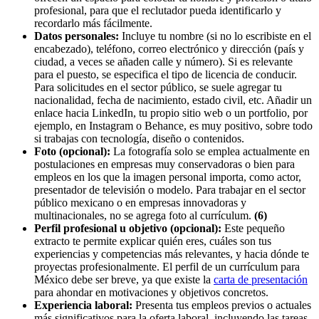
profesional, para que el reclutador pueda identificarlo y
recordarlo más fácilmente.
Datos personales:
Incluye tu nombre (si no lo escribiste en el
encabezado), teléfono, correo electrónico y dirección (país y
ciudad, a veces se añaden calle y número). Si es relevante
para el puesto, se especifica el tipo de licencia de conducir.
Para solicitudes en el sector público, se suele agregar tu
nacionalidad, fecha de nacimiento, estado civil, etc. Añadir un
enlace hacia LinkedIn, tu propio sitio web o un portfolio, por
ejemplo, en Instagram o Behance, es muy positivo, sobre todo
si trabajas con tecnología, diseño o contenidos.
Foto (opcional):
La fotografía solo se emplea actualmente en
postulaciones en empresas muy conservadoras o bien para
empleos en los que la imagen personal importa, como actor,
presentador de televisión o modelo. Para trabajar en el sector
público mexicano o en empresas innovadoras y
multinacionales, no se agrega foto al currículum.
(6)
Perfil profesional u objetivo (opcional):
Este pequeño
extracto te permite explicar quién eres, cuáles son tus
experiencias y competencias más relevantes, y hacia dónde te
proyectas profesionalmente. El perfil de un currículum para
México debe ser breve, ya que existe la
carta de presentación
para ahondar en motivaciones y objetivos concretos.
Experiencia laboral:
Presenta tus empleos previos o actuales
más significativos para la oferta laboral, incluyendo las tareas