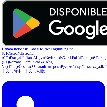
Bahasa Indonesia
Dansk
Deutsch
English
English
(UK)
Español
Español
(CO)
Français
Italiano
Magyar
Nederlands
Norsk
Polski
Português
Portug
(PT)
Română
Suomi
Svenska
Tiếng
Việt
Türkçe
Čeština
ελληνικά
Български
Русский
Українська
العربية
ִית
中文（简体）
中文（繁體)