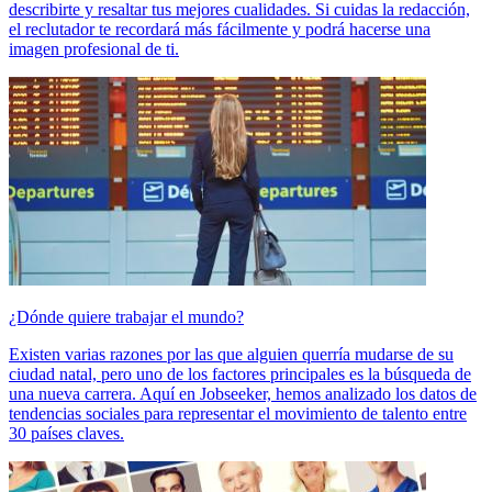
describirte y resaltar tus mejores cualidades. Si cuidas la redacción,
el reclutador te recordará más fácilmente y podrá hacerse una
imagen profesional de ti.
¿Dónde quiere trabajar el mundo?
Existen varias razones por las que alguien querría mudarse de su
ciudad natal, pero uno de los factores principales es la búsqueda de
una nueva carrera. Aquí en Jobseeker, hemos analizado los datos de
tendencias sociales para representar el movimiento de talento entre
30 países claves.