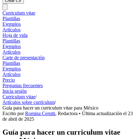
Crear CV
Curriculum vitae
Plantillas
Ejemplos
Artículos
Hoja de vida
Plantillas
Ejemplos
Artículos
Carte de presentación
Plantillas
Ejemplos
Artículos
Precio
Preguntas frecuentes
Inicia sesión
Curriculum vitae
/
Artículos sobre currículum
/
Guía para hacer un curriculum vitae para México
Escrito por
Romina Cerutti
,
Redactora
• Última actualización el
23
de abril de 2025
Guía para hacer un curriculum vitae