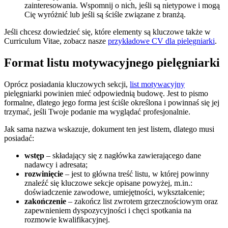
zainteresowania. Wspomnij o nich, jeśli są nietypowe i mogą
Cię wyróżnić lub jeśli są ściśle związane z branżą.
Jeśli chcesz dowiedzieć się, które elementy są kluczowe także w
Curriculum Vitae, zobacz nasze
przykładowe CV
dla pielęgniarki
.
Format listu motywacyjnego pielęgniarki
Oprócz posiadania kluczowych sekcji,
list motywacyjny
pielęgniarki powinien mieć odpowiednią budowę. Jest to pismo
formalne, dlatego jego forma jest ściśle określona i powinnaś się jej
trzymać, jeśli Twoje podanie ma wyglądać profesjonalnie.
Jak sama nazwa wskazuje, dokument ten jest listem, dlatego musi
posiadać:
wstęp
– składający się z nagłówka zawierającego dane
nadawcy i adresata;
rozwinięcie
– jest to główna treść listu, w której powinny
znaleźć się kluczowe sekcje opisane powyżej, m.in.:
doświadczenie zawodowe, umiejętności, wykształcenie;
zakończenie
– zakończ list zwrotem grzecznościowym oraz
zapewnieniem dyspozycyjności i chęci spotkania na
rozmowie kwalifikacyjnej.