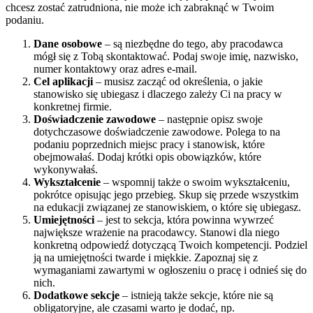
chcesz zostać zatrudniona, nie może ich zabraknąć w Twoim
podaniu.
Dane osobowe
– są niezbędne do tego, aby pracodawca
mógł się z Tobą skontaktować. Podaj swoje imię, nazwisko,
numer kontaktowy oraz adres e-mail.
Cel aplikacji
– musisz zacząć od określenia, o jakie
stanowisko się ubiegasz i dlaczego zależy Ci na pracy w
konkretnej firmie.
Doświadczenie zawodowe
– następnie opisz swoje
dotychczasowe doświadczenie zawodowe. Polega to na
podaniu poprzednich miejsc pracy i stanowisk, które
obejmowałaś. Dodaj krótki opis obowiązków, które
wykonywałaś.
Wykształcenie
– wspomnij także o swoim wykształceniu,
pokrótce opisując jego przebieg. Skup się przede wszystkim
na edukacji związanej ze stanowiskiem, o które się ubiegasz.
Umiejętności
– jest to sekcja, która powinna wywrzeć
największe wrażenie na pracodawcy. Stanowi dla niego
konkretną odpowiedź dotyczącą Twoich kompetencji. Podziel
ją na umiejętności twarde i miękkie. Zapoznaj się z
wymaganiami zawartymi w ogłoszeniu o pracę i odnieś się do
nich.
Dodatkowe sekcje
– istnieją także sekcje, które nie są
obligatoryjne, ale czasami warto je dodać, np.