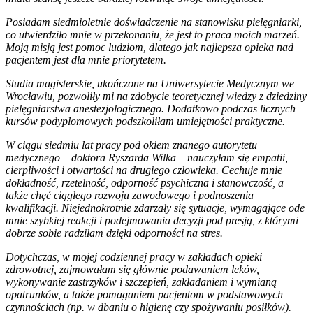
Posiadam siedmioletnie doświadczenie na stanowisku pielęgniarki,
co utwierdziło mnie w przekonaniu, że jest to praca moich marzeń.
Moją misją jest pomoc ludziom, dlatego jak najlepsza opieka nad
pacjentem jest dla mnie priorytetem.
Studia magisterskie, ukończone na Uniwersytecie Medycznym we
Wrocławiu, pozwoliły mi na zdobycie teoretycznej wiedzy z
dziedziny
pielęgniarstwa anestezjologicznego
. Dodatkowo podczas licznych
kursów podyplomowych podszkoliłam umiejętności praktyczne.
W ciągu siedmiu lat pracy pod
okiem znanego autorytetu
medycznego
– doktora Ryszarda Wilka – nauczyłam się empatii,
cierpliwości i otwartości na drugiego człowieka. Cechuje mnie
dokładność, rzetelność, odporność psychiczna i stanowczość, a
także chęć ciągłego rozwoju zawodowego i podnoszenia
kwalifikacji. Niejednokrotnie zdarzały się sytuacje, wymagające ode
mnie szybkiej reakcji i podejmowania decyzji pod presją, z którymi
dobrze sobie radziłam dzięki odporności na stres.
Dotychczas, w mojej
codziennej pracy
w
zakładach opieki
zdrowotnej,
zajmowałam się głównie podawaniem leków,
wykonywanie zastrzyków i szczepień, zakładaniem i wymianą
opatrunków, a także pomaganiem pacjentom w podstawowych
czynnościach (np. w dbaniu o higienę czy spożywaniu posiłków).