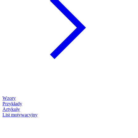
Wzory
Przykłady
Artykuły
List motywacyjny