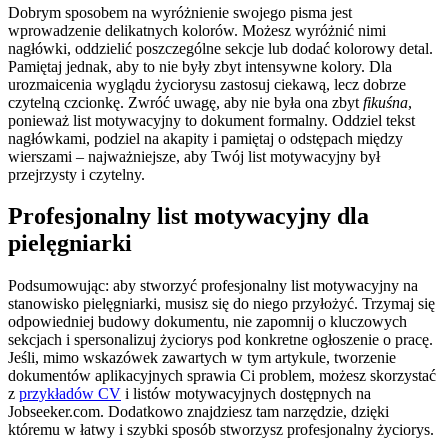
Dobrym sposobem na wyróżnienie swojego pisma jest
wprowadzenie delikatnych kolorów. Możesz wyróżnić nimi
nagłówki, oddzielić poszczególne sekcje lub dodać kolorowy detal.
Pamiętaj jednak, aby to nie były zbyt intensywne kolory. Dla
urozmaicenia wyglądu życiorysu zastosuj ciekawą, lecz dobrze
czytelną czcionkę. Zwróć uwagę, aby nie była ona zbyt
fikuśna
,
ponieważ list motywacyjny to dokument formalny. Oddziel tekst
nagłówkami, podziel na akapity i pamiętaj o odstępach między
wierszami – najważniejsze, aby Twój list motywacyjny był
przejrzysty i czytelny.
Profesjonalny list motywacyjny dla
pielęgniarki
Podsumowując: aby stworzyć profesjonalny list motywacyjny na
stanowisko pielęgniarki, musisz się do niego przyłożyć. Trzymaj się
odpowiedniej budowy dokumentu, nie zapomnij o kluczowych
sekcjach i spersonalizuj życiorys pod konkretne ogłoszenie o pracę.
Jeśli, mimo wskazówek zawartych w tym artykule, tworzenie
dokumentów aplikacyjnych sprawia Ci problem, możesz skorzystać
z
przykładów CV
i listów motywacyjnych dostępnych na
Jobseeker.com. Dodatkowo znajdziesz tam narzędzie, dzięki
któremu w łatwy i szybki sposób stworzysz profesjonalny życiorys.