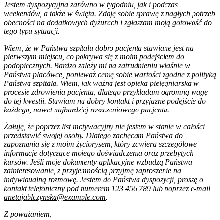
Jestem dyspozycyjna zarówno w tygodniu, jak i podczas
weekendów, a także w święta. Zdaję sobie sprawę z nagłych potrzeb
obecności na dodatkowych dyżurach i zgłaszam moją gotowość do
tego typu sytuacji.
Wiem, że w Państwa szpitalu dobro pacjenta stawiane jest na
pierwszym miejscu, co pokrywa się z moim podejściem do
podopiecznych. Bardzo zależy mi na zatrudnieniu właśnie w
Państwa placówce, ponieważ cenię sobie wartości zgodne z polityką
Państwa szpitala. Wiem, jak ważna jest opieka pielęgniarska w
procesie zdrowienia pacjenta, dlatego przykładam ogromną wagę
do tej kwestii. Stawiam na dobry kontakt i przyjazne podejście do
każdego, nawet najbardziej roszczeniowego pacjenta.
Żałuję, że poprzez
list motywacyjny
nie jestem w stanie w całości
przedstawić swojej osoby. Dlatego zachęcam Państwa do
zapoznania się z moim życiorysem, który zawiera szczegółowe
informacje dotyczące mojego doświadczenia oraz przebytych
kursów. Jeśli moje dokumenty aplikacyjne wzbudzą Państwa
zainteresowanie, z przyjemnością przyjmę zaproszenie na
indywidualną rozmowę. Jestem do Państwa dyspozycji, proszę o
kontakt telefoniczny pod numerem 123 456 789 lub poprzez e-mail
anetajablczynska@example.com
.
Z poważaniem,