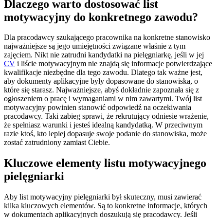
Dlaczego warto dostosować list
motywacyjny do konkretnego zawodu?
Dla pracodawcy szukającego pracownika na konkretne stanowisko
najważniejsze są jego umiejętności związane właśnie z tym
zajęciem. Nikt nie zatrudni kandydatki na pielęgniarkę, jeśli w jej
CV
i liście motywacyjnym nie znajdą się informacje potwierdzające
kwalifikacje niezbędne dla tego zawodu. Dlatego tak ważne jest,
aby dokumenty aplikacyjne były dopasowane do stanowiska, o
które się starasz. Najważniejsze, abyś dokładnie zapoznała się z
ogłoszeniem o pracę i wymaganiami w nim zawartymi. Twój list
motywacyjny powinien stanowić odpowiedź na oczekiwania
pracodawcy. Taki zabieg sprawi, że rekrutujący odniesie wrażenie,
że spełniasz warunki i jesteś idealną kandydatką. W przeciwnym
razie ktoś, kto lepiej dopasuje swoje podanie do stanowiska, może
zostać zatrudniony zamiast Ciebie.
Kluczowe elementy listu motywacyjnego
pielęgniarki
Aby list motywacyjny pielęgniarki był skuteczny, musi zawierać
kilka kluczowych elementów. Są to konkretne informacje, których
w dokumentach aplikacyjnych doszukują się pracodawcy. Jeśli