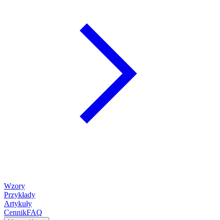
Wzory
Przykłady
Artykuły
Cennik
FAQ