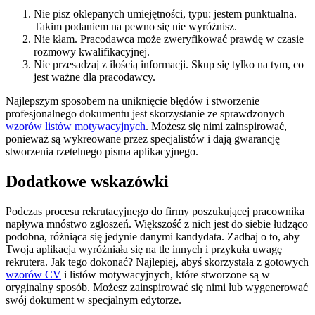
Nie pisz oklepanych umiejętności, typu: jestem punktualna.
Takim podaniem na pewno się nie wyróżnisz.
Nie kłam. Pracodawca może zweryfikować prawdę w czasie
rozmowy kwalifikacyjnej.
Nie przesadzaj z ilością informacji. Skup się tylko na tym, co
jest ważne dla pracodawcy.
Najlepszym sposobem na uniknięcie błędów i stworzenie
profesjonalnego dokumentu jest skorzystanie ze sprawdzonych
wzorów listów motywacyjnych
. Możesz się nimi zainspirować,
ponieważ są wykreowane przez specjalistów i dają gwarancję
stworzenia rzetelnego pisma aplikacyjnego.
Dodatkowe wskazówki
Podczas procesu rekrutacyjnego do firmy poszukującej pracownika
napływa mnóstwo zgłoszeń. Większość z nich jest do siebie łudząco
podobna, różniąca się jedynie danymi kandydata. Zadbaj o to, aby
Twoja aplikacja wyróżniała się na tle innych i przykuła uwagę
rekrutera. Jak tego dokonać? Najlepiej, abyś skorzystała z gotowych
wzorów CV
i listów motywacyjnych, które stworzone są w
oryginalny sposób. Możesz zainspirować się nimi lub wygenerować
swój dokument w specjalnym edytorze.