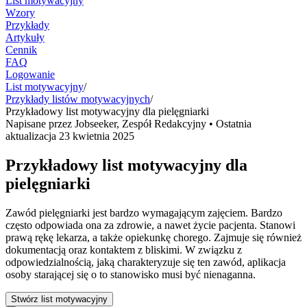
List motywacyjny
Wzory
Przykłady
Artykuły
Cennik
FAQ
Logowanie
List motywacyjny
/
Przykłady listów motywacyjnych
/
Przykładowy list motywacyjny dla pielęgniarki
Napisane przez
Jobseeker
,
Zespół Redakcyjny
• Ostatnia
aktualizacja
23 kwietnia 2025
Przykładowy list motywacyjny dla
pielęgniarki
Zawód pielęgniarki jest bardzo wymagającym zajęciem. Bardzo
często odpowiada ona za zdrowie, a nawet życie pacjenta. Stanowi
prawą rękę lekarza, a także opiekunkę chorego. Zajmuje się również
dokumentacją oraz kontaktem z bliskimi. W związku z
odpowiedzialnością, jaką charakteryzuje się ten zawód, aplikacja
osoby starającej się o to stanowisko musi być nienaganna.
Stwórz list motywacyjny