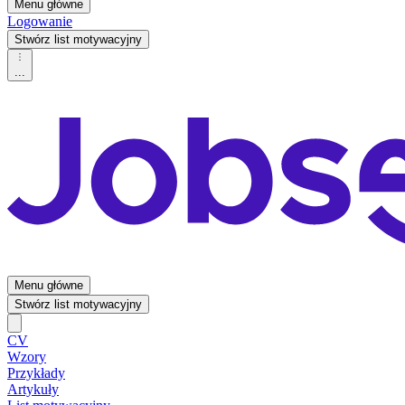
Menu główne
Logowanie
Stwórz list motywacyjny
...
Menu główne
Stwórz list motywacyjny
CV
Wzory
Przykłady
Artykuły