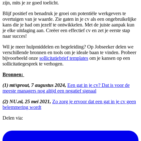
zijn, mits je ze goed toelicht.
Blijf positief en benadruk je groei om potentiële werkgevers te
overtuigen van je waarde. Zie gaten in je cv als een ongebruikelijke
kans die je had om jezelf te ontwikkelen. Met de juiste aanpak kun
je elke uitdaging aan. Creëer een effectief cv en zet je eerste stap
naar succes!
Wil je meer hulpmiddelen en begeleiding? Op Jobseeker delen we
verschillende bronnen en tools om je ideale baan te vinden. Probeer
bijvoorbeeld onze
sollicitatiebrief templates
om je kansen op een
sollicitatiegesprek te verhogen.
Bronnen:
(1) mt/sprout, 7 augustus 2024,
Een gat in je cv? Dat is voor de
meeste managers nog altijd een negatief signaal
(2) NU.nl, 25 mei 2021,
Zo zorg je ervoor dat een gat in je cv geen
belemmering wordt
Delen via: