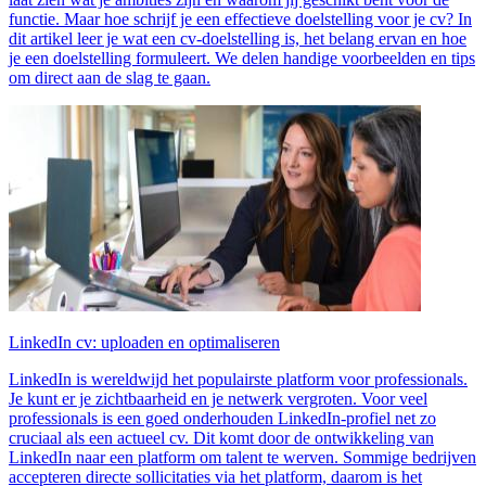
functie. Maar hoe schrijf je een effectieve doelstelling voor je cv? In
dit artikel leer je wat een cv-doelstelling is, het belang ervan en hoe
je een doelstelling formuleert. We delen handige voorbeelden en tips
om direct aan de slag te gaan.
LinkedIn cv: uploaden en optimaliseren
LinkedIn is wereldwijd het populairste platform voor professionals.
Je kunt er je zichtbaarheid en je netwerk vergroten. Voor veel
professionals is een goed onderhouden LinkedIn-profiel net zo
cruciaal als een actueel cv. Dit komt door de ontwikkeling van
LinkedIn naar een platform om talent te werven. Sommige bedrijven
accepteren directe sollicitaties via het platform, daarom is het