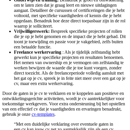
om te laten zien dat je graag leert en nieuwe uitdagingen
aangaat. Detailleer de cursussen of certificeringen die je hebt
voltooid, met specifieke vaardigheden of kennis die je hebt
opgedaan. Benadruk hoe deze direct toepasbaar zijn in de rol
waarop je solliciteert.
Vrijwilligerswerk:
Bespreek specifieke projecten of rollen
die je op je hebt genomen en de impact die je hebt gehad. Dit
toont je toewijding en passie voor je vakgebied, zelfs buiten
een betaalde functie.
Freelance werkervaring
: Als je tijdelijk zelfstandig hebt
gewerkt kun je specifieke projecten en resultaten benoemen.
Het nemen van ownership en je vermogen om zelfstandig te
werken bewijzen de waarde die je toe kunt voegen, zonder
direct toezicht. Als de freelanceperiode volledig aansluit met
het gat op je cv, spreek je in feite niet meer over een gat op je
cv, maar een extra werkervaring.
Door de gaten in je cv te verklaren en te koppelen aan positieve en
ontwikkelingsgerichte activiteiten, wordt je cv aantrekkelijker voor
toekomstige werkgevers. Voor extra ondersteuning bij het opstellen
van een effectief cv dat je vaardigheden en ervaringen benadrukt,
gebruik je onze
cv-templates
.
“Met een duidelijke verklaring over eventuele gaten in
een cv kan jouw cv net zo aantrekkelijk zijn als een cv