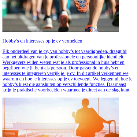
Hobby’s en interesses op je cv vermelden
Elk onderdeel van je cv, van hobby’s tot vaardigheden, draagt bij
aan het uitdragen van je professionele en persoonlijke identiteit.
Werkgevers willen weten wat je als professional in huis hebt en
begrijpen wie jij bent als persoon. Door passende hobby’s en
interesses te integreren verrijk je je cv. In dit artikel verkennen we
waarom en hoe je interesses op je cv toevoegt. We leggen uit hoe je
hobby’s kiest die aansluiten op verschillende functies. Daarnaast
krijg je praktische voorbeelden waarmee je direct aan de slag kunt.