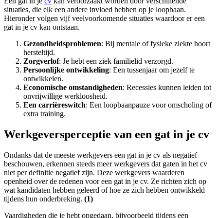
Een gat in je
cv
kan veroorzaakt worden door verschillende
situaties, die elk een andere invloed hebben op je loopbaan.
Hieronder volgen vijf veelvoorkomende situaties waardoor er een
gat in je cv kan ontstaan.
Gezondheidsproblemen
: Bij mentale of fysieke ziekte hoort
hersteltijd.
Zorgverlof
: Je hebt een ziek familielid verzorgd.
Persoon
lijke ontwikkeling
: Een tussenjaar om jezelf te
ontwikkelen.
Economische omstandigheden
: Recessies kunnen leiden tot
onvrijwillige werkloosheid.
Een carrièreswitch
: Een loopbaanpauze voor omscholing of
extra training.
Werkgeversperceptie van een gat in je cv
Ondanks dat de meeste werkgevers een gat in je cv als negatief
beschouwen, erkennen steeds meer werkgevers dat gaten in het cv
niet per definitie negatief zijn. Deze werkgevers waarderen
openheid over de redenen voor een gat in je cv. Ze richten zich op
wat kandidaten hebben geleerd of hoe ze zich hebben ontwikkeld
tijdens hun onderbreking.
(1)
Vaardigheden die je hebt opgedaan, bijvoorbeeld tijdens een