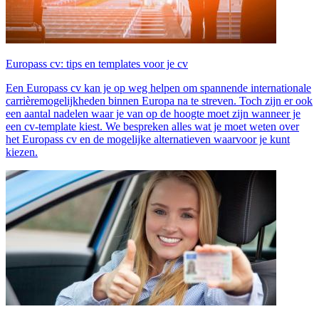
Europass cv: tips en templates voor je cv
Een Europass cv kan je op weg helpen om spannende internationale
carrièremogelijkheden binnen Europa na te streven. Toch zijn er ook
een aantal nadelen waar je van op de hoogte moet zijn wanneer je
een cv-template kiest. We bespreken alles wat je moet weten over
het Europass cv en de mogelijke alternatieven waarvoor je kunt
kiezen.