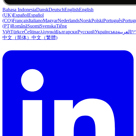
Bahasa Indonesia
Dansk
Deutsch
English
English
(UK)
Español
Español
(CO)
Français
Italiano
Magyar
Nederlands
Norsk
Polski
Português
Portug
(PT)
Română
Suomi
Svenska
Tiếng
Việt
Türkçe
Čeština
ελληνικά
Български
Русский
Українська
العربية
ִית
中文（简体）
中文（繁體)