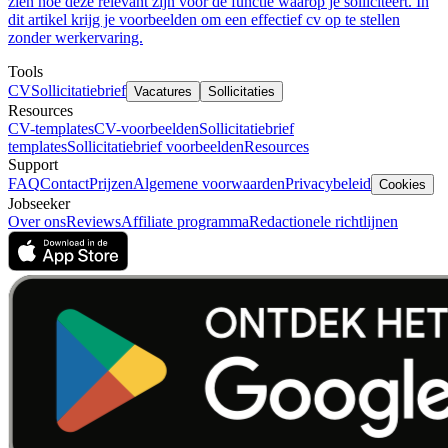
zien hoe deze relevant zijn voor de functie waarop je solliciteert. In
dit artikel krijg je voorbeelden om een effectief cv op te stellen
zonder werkervaring.
Tools
CV
Sollicitatiebrief
Vacatures
Sollicitaties
Resources
CV-templates
CV-voorbeelden
Sollicitatiebrief
templates
Sollicitatiebrief voorbeelden
Resources
Support
FAQ
Contact
Prijzen
Algemene voorwaarden
Privacybeleid
Cookies
Jobseeker
Over ons
Reviews
Affiliate programma
Redactionele richtlijnen