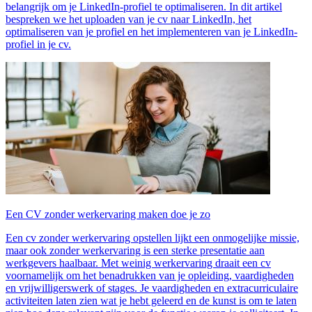
belangrijk om je LinkedIn-profiel te optimaliseren. In dit artikel
bespreken we het uploaden van je cv naar LinkedIn, het
optimaliseren van je profiel en het implementeren van je LinkedIn-
profiel in je cv.
Een CV zonder werkervaring maken doe je zo
Een cv zonder werkervaring opstellen lijkt een onmogelijke missie,
maar ook zonder werkervaring is een sterke presentatie aan
werkgevers haalbaar. Met weinig werkervaring draait een cv
voornamelijk om het benadrukken van je opleiding, vaardigheden
en vrijwilligerswerk of stages. Je vaardigheden en extracurriculaire
activiteiten laten zien wat je hebt geleerd en de kunst is om te laten