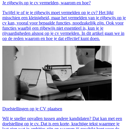
Je rijbewijs op je cv vermelden, waarom en hoe?
Twijfel je of je je rijbewijs moet vermelden op je cv? Het lijkt
misschien een kleinigheid, maar het vermelden van je rijbewijs op je
cv kan, vooral voor bepaalde functies, noodzakelijk zijn. Ook voor
functies waarbij een rijbewijs niet essentieel is, kun je je
rijvaardigheden alsnog op je cv vermelden. In dit artikel gaan we in
op de reden waarom en hoe je dat effectief kunt doen.
Doelstellingen op je CV plaatsen
Wil je sneller opvallen tussen andere kandidaten? Dat kan met een
doelstelling op je cv. Dat is een korte, krachtige tekst waarmee je
laat zien wat je ambities zijn en waarom jij geschikt bent voor de