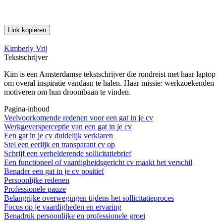
Link kopiëren
Kimberly Vrij
Tekstschrijver
Kim is een Amsterdamse tekstschrijver die rondreist met haar laptop
om overal inspiratie vandaan te halen. Haar missie: werkzoekenden
motiveren om hun droombaan te vinden.
Pagina-inhoud
Veelvoorkomende redenen voor een gat in je cv
Werkgeversperceptie van een gat in je cv
Een gat in je cv duidelijk verklaren
Stel een eerlijk en transparant cv op
Schrijf een verhelderende sollicitatiebrief
Een functioneel of vaardigheidsgericht cv maakt het verschil
Benader een gat in je cv positief
Persoonlijke redenen
Professionele pauze
Belangrijke overwegingen tijdens het sollicitatieproces
Focus op je vaardigheden en ervaring
Benadruk persoonlijke en professionele groei