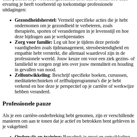
ervaring je heeft voorbereid op toekomstige professionele
uitdagingen:
Gezondheidsherstel:
Vermeld specifieke acties die je hebt
ondernomen om je gezondheid te verbeteren, zoals
therapieën, sporten of veranderingen in je levensstijl en hoe
deze bijdragen aan je werkprestaties
Zorg voor familie:
Leg uit hoe je tijdens deze periode
vaardigheden zoals tijdmanagement, stressbestendigheid en
empathie hebt versterkt, die allemaal waardevol zijn in de
professionele wereld. Jouw keuze om voor een ziek gezins- of
familielid te zorgen zegt iets over jouw mentaliteit en houding
in gevallen van nood.
Zelfontwikkeling
: Beschrijf specifieke boeken, cursussen,
meditatietechnieken of zelfhulpprogramma's die je hebt
verkend en hoe deze je perspectief op je carrière of werkwijze
hebben veranderd.
Professionele pauze
Als je een carrière-onderbreking hebt genomen, zijn er verschillende
manieren om aan te tonen dat je actief en betrokken bent gebleven in
je vakgebied:
Onderwijs en training:
Benadruk je groei en ontwikkeling