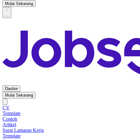
Mulai Sekarang
...
Dasbor
Mulai Sekarang
CV
Template
Contoh
Artikel
Surat Lamaran Kerja
Template