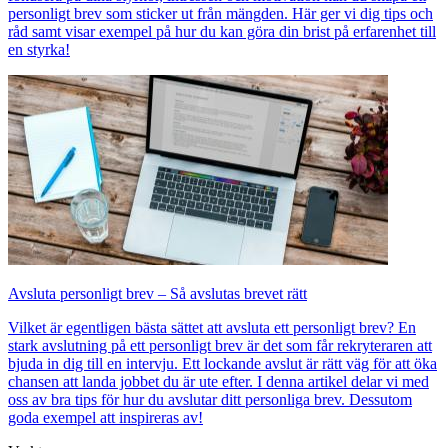
personligt brev som sticker ut från mängden. Här ger vi dig tips och
råd samt visar exempel på hur du kan göra din brist på erfarenhet till
en styrka!
Avsluta personligt brev – Så avslutas brevet rätt
Vilket är egentligen bästa sättet att avsluta ett personligt brev? En
stark avslutning på ett personligt brev är det som får rekryteraren att
bjuda in dig till en intervju. Ett lockande avslut är rätt väg för att öka
chansen att landa jobbet du är ute efter. I denna artikel delar vi med
oss av bra tips för hur du avslutar ditt personliga brev. Dessutom
goda exempel att inspireras av!