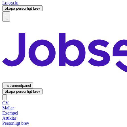
Logga in
Skapa personligt brev
...
Instrumentpanel
Skapa personligt brev
CV
Mallar
Exempel
Artiklar
Personligt brev