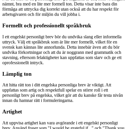
nämnt, bra med en lite mer formell ton. Detta visar inte bara din
förmåga att uttrycka dig korrekt utan också att du har respekt för
arbetsgivaren och för miljön du vill jobba i.
Formellt och professionellt språkbruk
I ett engelskt personligt brev bör du undvika slang eller informella
uttryck. Välj ett språkbruk som är lite mer formellt, vilket för en
svensk kan kännas lite annorlunda. Detta innebär även att du bör
undvika förkortningar och att du är noggrann med grammatik och
stavning, eftersom felaktigheter kan uppfattas som slarv och ge ett
oprofessionellt intryck.
Lämplig ton
Att hitta rätt ton i ditt engelska personliga brev är viktigt. Att
uppfattas som artig och respektfull spelar en större roll i ett
personligt brev på engelska, vilket gör att du kanske får testa nivån
innan du hamnar rätt i formuleringarna.
Artighet
Att uppvisa artighet kan vara avgörande i ett engelskt personligt
brev. Använd fraser som "I would be grateful if..." och "Thank you