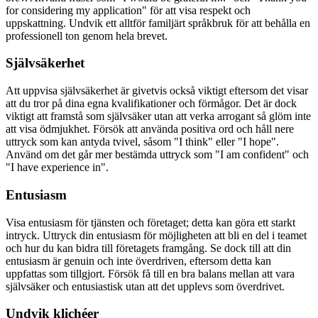
for considering my application" för att visa respekt och
uppskattning. Undvik ett alltför familjärt språkbruk för att behålla en
professionell ton genom hela brevet.
Självsäkerhet
Att uppvisa självsäkerhet är givetvis också viktigt eftersom det visar
att du tror på dina egna kvalifikationer och förmågor. Det är dock
viktigt att framstå som självsäker utan att verka arrogant så glöm inte
att visa ödmjukhet. Försök att använda positiva ord och håll nere
uttryck som kan antyda tvivel, såsom "I think" eller "I hope".
Använd om det går mer bestämda uttryck som "I am confident" och
"I have experience in".
Entusiasm
Visa entusiasm för tjänsten och företaget; detta kan göra ett starkt
intryck. Uttryck din entusiasm för möjligheten att bli en del i teamet
och hur du kan bidra till företagets framgång. Se dock till att din
entusiasm är genuin och inte överdriven, eftersom detta kan
uppfattas som tillgjort. Försök få till en bra balans mellan att vara
självsäker och entusiastisk utan att det upplevs som överdrivet.
Undvik klichéer