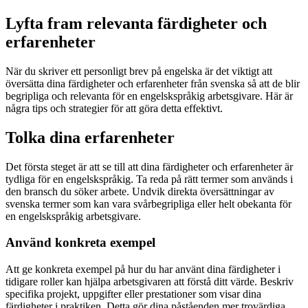
Lyfta fram relevanta färdigheter och
erfarenheter
När du skriver ett personligt brev på engelska är det viktigt att
översätta dina färdigheter och erfarenheter från svenska så att de blir
begripliga och relevanta för en engelskspråkig arbetsgivare. Här är
några tips och strategier för att göra detta effektivt.
Tolka dina erfarenheter
Det första steget är att se till att dina färdigheter och erfarenheter är
tydliga för en engelskspråkig. Ta reda på rätt termer som används i
den bransch du söker arbete. Undvik direkta översättningar av
svenska termer som kan vara svårbegripliga eller helt obekanta för
en engelskspråkig arbetsgivare.
Använd konkreta exempel
Att ge konkreta exempel på hur du har använt dina färdigheter i
tidigare roller kan hjälpa arbetsgivaren att förstå ditt värde. Beskriv
specifika projekt, uppgifter eller prestationer som visar dina
färdigheter i praktiken. Detta gör dina påståenden mer trovärdiga