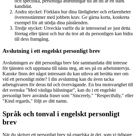
och specifika, personliga anledningar till att du är en stark
kandidat.
Andra stycket: Förklara hur dina färdigheter och erfarenheter
överensstämmer med jobbets krav. Ge gärna korta, konkreta
exempel för att stödja dina påståenden.
Tredje stycket: Utveckla varför du är intresserad av just detta
företag eller tjänst och hur du tror att du personligen kan bidra
till dess framgång.
Avslutning i ett engelskt personligt brev
Avslutningen av ditt personliga brev bör sammanfatta ditt intresse
för tjänsten och uppmana till nästa steg, att ses på en arbetsintervju.
Kanske finns det något intressant du kan utlova att berätta mer om
vid ett personligt möte? I din avslutning kan du även tacka
arbetsgivaren för deras tid och övervägande. En bra motsvarighet till
det svenska "Med vänliga hälsningar", kan du i ett engelskt
personligt brev använda fraser som "Sincerely," "Respectfully," eller
"Kind regards," följt av ditt namn.
Språk och tonval i engelskt personligt
brev
När du skriver ett personligt brev på engelska är det, som vi tidigare