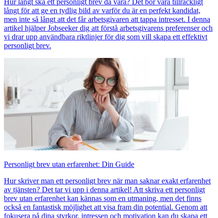
Hur långt ska ett personligt brev då vara? Det bör vara tillräckligt
långt för att ge en tydlig bild av varför du är en perfekt kandidat,
men inte så långt att det får arbetsgivaren att tappa intresset. I denna
artikel hjälper Jobseeker dig att förstå arbetsgivarens preferenser och
vi drar upp användbara riktlinjer för dig som vill skapa ett effektivt
personligt brev.
Personligt brev utan erfarenhet: Din Guide
Hur skriver man ett personligt brev när man saknar exakt erfarenhet
av tjänsten? Det tar vi upp i denna artikel! Att skriva ett personligt
brev utan erfarenhet kan kännas som en utmaning, men det finns
också en fantastisk möjlighet att visa fram din potential. Genom att
fokusera på dina styrkor, intressen och motivation kan du skapa ett