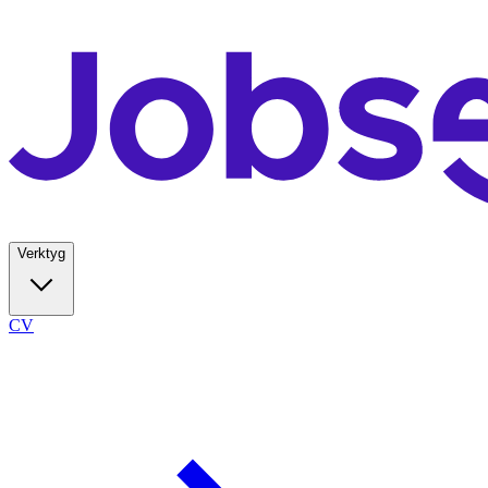
Verktyg
CV