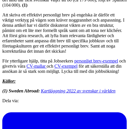
(104 000).
(1)
Att skriva ett effektivt personligt brev på engelska är därför ett
viktigt verktyg på vägen som kräver noggrannhet och anpassning. I
denna artikel har vi därför diskuterat vikten av en bra struktur,
påmint om ett lite mer formellt språk samt om att tona ner klichéer.
Att först göra research, att lyfta fram relevanta färdigheter och
erfarenheter samt anpassa ditt brev till specifika jobbkrav och till
företagskulturen ger ett effektivt personligt brev. Samt att noga
korrekturläsa det innan det skickas!
För ytterligare hjälp, titta på Jobseekers
personligt brev-exempel
och
givetvis våra
CV-malla
r
och
CV-exempel
för att säkerställa att din
ansökan är så stark som möjligt. Lycka till med din jobbsökning!
Källor:
(1)
Sweden Abroad:
Kartläggning 2022 av svenskar i världen
Dela via: