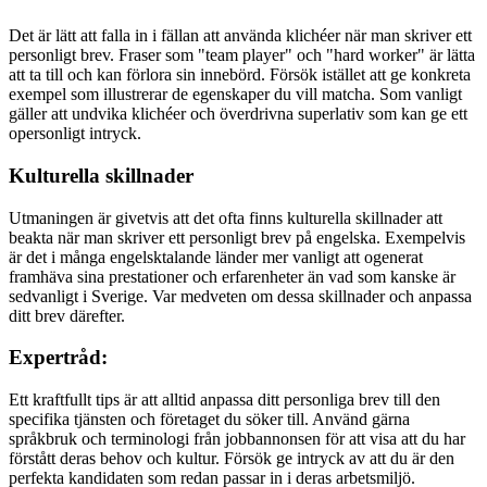
Det är lätt att falla in i fällan att använda klichéer när man skriver ett
personligt brev. Fraser som "team player" och "hard worker" är lätta
att ta till och kan förlora sin innebörd. Försök istället att ge konkreta
exempel som illustrerar de egenskaper du vill matcha. Som vanligt
gäller att undvika klichéer och överdrivna superlativ som kan ge ett
opersonligt intryck.
Kulturella skillnader
Utmaningen är givetvis att det ofta finns kulturella skillnader att
beakta när man skriver ett personligt brev på engelska. Exempelvis
är det i många engelsktalande länder mer vanligt att ogenerat
framhäva sina prestationer och erfarenheter än vad som kanske är
sedvanligt i Sverige. Var medveten om dessa skillnader och anpassa
ditt brev därefter.
Expertråd:
Ett kraftfullt tips är att alltid anpassa ditt personliga brev till den
specifika tjänsten och företaget du söker till. Använd gärna
språkbruk och terminologi från jobbannonsen för att visa att du har
förstått deras behov och kultur. Försök ge intryck av att du är den
perfekta kandidaten som redan passar in i deras arbetsmiljö.