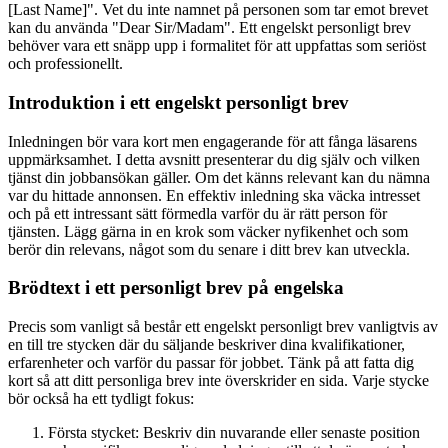
[Last Name]". Vet du inte namnet på personen som tar emot brevet
kan du använda "Dear Sir/Madam". Ett engelskt personligt brev
behöver vara ett snäpp upp i formalitet för att uppfattas som seriöst
och professionellt.
Introduktion i ett engelskt personligt brev
Inledningen bör vara kort men engagerande för att fånga läsarens
uppmärksamhet. I detta avsnitt presenterar du dig själv och vilken
tjänst din jobbansökan gäller. Om det känns relevant kan du nämna
var du hittade annonsen. En effektiv inledning ska väcka intresset
och på ett intressant sätt förmedla varför du är rätt person för
tjänsten. Lägg gärna in en krok som väcker nyfikenhet och som
berör din relevans, något som du senare i ditt brev kan utveckla.
Brödtext i ett personligt brev på engelska
Precis som vanligt så består ett engelskt personligt brev vanligtvis av
en till tre stycken där du säljande beskriver dina kvalifikationer,
erfarenheter och varför du passar för jobbet. Tänk på att fatta dig
kort så att ditt personliga brev inte överskrider en sida. Varje stycke
bör också ha ett tydligt fokus:
Första stycket: Beskriv din nuvarande eller senaste position