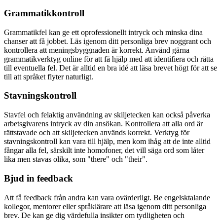
Grammatikkontroll
Grammatikfel kan ge ett oprofessionellt intryck och minska dina
chanser att få jobbet. Läs igenom ditt personliga brev noggrant och
kontrollera att meningsbyggnaden är korrekt. Använd gärna
grammatikverktyg online för att få hjälp med att identifiera och rätta
till eventuella fel. Det är alltid en bra idé att läsa brevet högt för att se
till att språket flyter naturligt.
Stavningskontroll
Stavfel och felaktig användning av skiljetecken kan också påverka
arbetsgivarens intryck av din ansökan. Kontrollera att alla ord är
rättstavade och att skiljetecken används korrekt. Verktyg för
stavningskontroll kan vara till hjälp, men kom ihåg att de inte alltid
fångar alla fel, särskilt inte homofoner, det vill säga ord som låter
lika men stavas olika, som "there" och "their".
Bjud in feedback
Att få feedback från andra kan vara ovärderligt. Be engelsktalande
kollegor, mentorer eller språklärare att läsa igenom ditt personliga
brev. De kan ge dig värdefulla insikter om tydligheten och