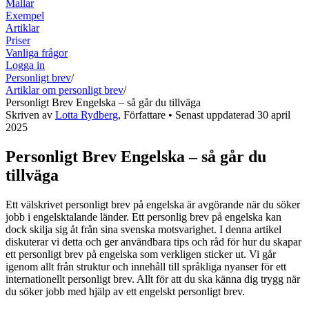
Mallar
Exempel
Artiklar
Priser
Vanliga frågor
Logga in
Personligt brev
/
Artiklar om personligt brev
/
Personligt Brev Engelska – så går du tillväga
Skriven av
Lotta Rydberg
,
Författare
• Senast uppdaterad
30 april
2025
Personligt Brev Engelska – så går du
tillväga
Ett välskrivet personligt brev på engelska är avgörande när du söker
jobb i engelsktalande länder. Ett personlig brev på engelska kan
dock skilja sig åt från sina svenska motsvarighet. I denna artikel
diskuterar vi detta och ger användbara tips och råd för hur du skapar
ett personligt brev på engelska som verkligen sticker ut. Vi går
igenom allt från struktur och innehåll till språkliga nyanser för ett
internationellt personligt brev. Allt för att du ska känna dig trygg när
du söker jobb med hjälp av ett engelskt personligt brev.