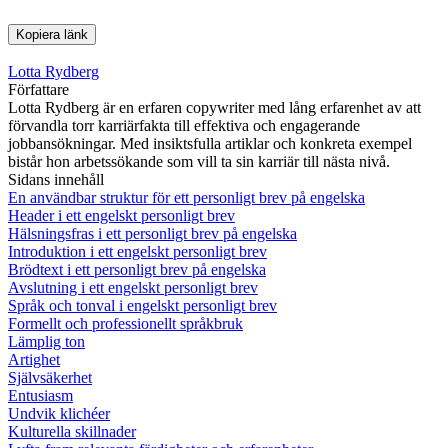
Kopiera länk
Lotta Rydberg
Författare
Lotta Rydberg är en erfaren copywriter med lång erfarenhet av att
förvandla torr karriärfakta till effektiva och engagerande
jobbansökningar. Med insiktsfulla artiklar och konkreta exempel
bistår hon arbetssökande som vill ta sin karriär till nästa nivå.
Sidans innehåll
En användbar struktur för ett personligt brev på engelska
Header i ett engelskt personligt brev
Hälsningsfras i ett personligt brev på engelska
Introduktion i ett engelskt personligt brev
Brödtext i ett personligt brev på engelska
Avslutning i ett engelskt personligt brev
Språk och tonval i engelskt personligt brev
Formellt och professionellt språkbruk
Lämplig ton
Artighet
Självsäkerhet
Entusiasm
Undvik klichéer
Kulturella skillnader