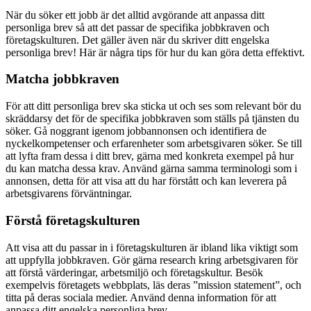
När du söker ett jobb är det alltid avgörande att anpassa ditt
personliga brev så att det passar de specifika jobbkraven och
företagskulturen. Det gäller även när du skriver ditt engelska
personliga brev! Här är några tips för hur du kan göra detta effektivt.
Matcha jobbkraven
För att ditt personliga brev ska sticka ut och ses som relevant bör du
skräddarsy det för de specifika jobbkraven som ställs på tjänsten du
söker. Gå noggrant igenom jobbannonsen och identifiera de
nyckelkompetenser och erfarenheter som arbetsgivaren söker. Se till
att lyfta fram dessa i ditt brev, gärna med konkreta exempel på hur
du kan matcha dessa krav. Använd gärna samma terminologi som i
annonsen, detta för att visa att du har förstått och kan leverera på
arbetsgivarens förväntningar.
Förstå företagskulturen
Att visa att du passar in i företagskulturen är ibland lika viktigt som
att uppfylla jobbkraven. Gör gärna research kring arbetsgivaren för
att förstå värderingar, arbetsmiljö och företagskultur. Besök
exempelvis företagets webbplats, läs deras ”mission statement”, och
titta på deras sociala medier. Använd denna information för att
anpassa ditt engelska personliga brev.