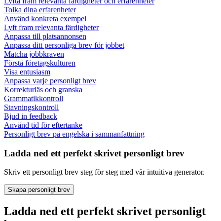
Lyfta fram relevanta färdigheter och erfarenheter
Tolka dina erfarenheter
Använd konkreta exempel
Lyft fram relevanta färdigheter
Anpassa till platsannonsen
Anpassa ditt personliga brev för jobbet
Matcha jobbkraven
Förstå företagskulturen
Visa entusiasm
Anpassa varje personligt brev
Korrekturläs och granska
Grammatikkontroll
Stavningskontroll
Bjud in feedback
Använd tid för eftertanke
Personligt brev på engelska i sammanfattning
Ladda ned ett perfekt skrivet personligt brev
Skriv ett personligt brev steg för steg med vår intuitiva generator.
Skapa personligt brev
Ladda ned ett perfekt skrivet personligt