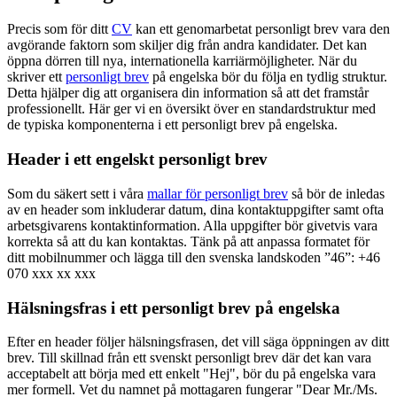
Precis som för ditt
CV
kan ett genomarbetat personligt brev vara den
avgörande faktorn som skiljer dig från andra kandidater. Det kan
öppna dörren till nya, internationella karriärmöjligheter. När du
skriver ett
personligt brev
på engelska bör du följa en tydlig struktur.
Detta hjälper dig att organisera din information så att det framstår
professionellt. Här ger vi en översikt över en standardstruktur med
de typiska komponenterna i ett personligt brev på engelska.
Header i ett engelskt personligt brev
Som du säkert sett i våra
mallar för personligt brev
så bör de inledas
av en header som inkluderar datum, dina kontaktuppgifter samt ofta
arbetsgivarens kontaktinformation. Alla uppgifter bör givetvis vara
korrekta så att du kan kontaktas. Tänk på att anpassa formatet för
ditt mobilnummer och lägga till den svenska landskoden ”46”: +46
070 xxx xx xxx
Hälsningsfras i ett personligt brev på engelska
Efter en header följer hälsningsfrasen, det vill säga öppningen av ditt
brev. Till skillnad från ett svenskt personligt brev där det kan vara
acceptabelt att börja med ett enkelt "Hej", bör du på engelska vara
mer formell. Vet du namnet på mottagaren fungerar "Dear Mr./Ms.