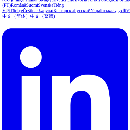
(PT)
Română
Suomi
Svenska
Tiếng
Việt
Türkçe
Čeština
ελληνικά
Български
Русский
Українська
العربية
ִית
中文（简体）
中文（繁體)