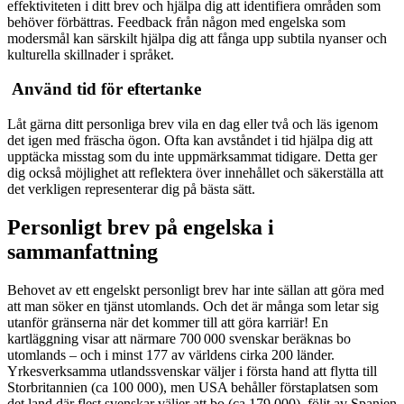
effektiviteten i ditt brev och hjälpa dig att identifiera områden som
behöver förbättras. Feedback från någon med engelska som
modersmål kan särskilt hjälpa dig att fånga upp subtila nyanser och
kulturella skillnader i språket.
Använd tid för eftertanke
Låt gärna ditt personliga brev vila en dag eller två och läs igenom
det igen med fräscha ögon. Ofta kan avståndet i tid hjälpa dig att
upptäcka misstag som du inte uppmärksammat tidigare. Detta ger
dig också möjlighet att reflektera över innehållet och säkerställa att
det verkligen representerar dig på bästa sätt.
Personligt brev på engelska i
sammanfattning
Behovet av ett engelskt personligt brev har inte sällan att göra med
att man söker en tjänst utomlands. Och det är många som letar sig
utanför gränserna när det kommer till att göra karriär! En
kartläggning visar att närmare 700 000 svenskar beräknas bo
utomlands – och i minst 177 av världens cirka 200 länder.
Yrkesverksamma utlandssvenskar väljer i första hand att flytta till
Storbritannien (ca 100 000), men USA behåller förstaplatsen som
det land där flest svenskar väljer att bo (ca 179 000), följt av Spanien