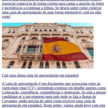
essencial começá-la de forma correta para captar a atenção do leitor
e incentivá-lo a continuar a leitura. Se deseja saber como começar
uma carta de apresentação de uma forma memorável, está no sítio
certo!
Crie uma ótima carta de apresentação em espanhol
A carta de apresentação é um documento que acrescenta valor ao
curriculum vitae (CV), permitindo explorar em detalhe aspetos como
a educação, experiência, competências e motivação. Se está a pensar
candidatar-se a um emprego num país onde se fala a língua de
Cervantes, então precisa de saber como escrever uma carta de
apresentação em espanhol. Neste artigo, vamos ajudá-lo(a) com esta