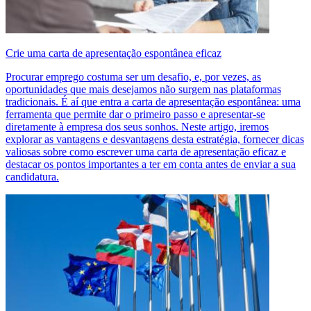
Crie uma carta de apresentação espontânea eficaz
Procurar emprego costuma ser um desafio, e, por vezes, as
oportunidades que mais desejamos não surgem nas plataformas
tradicionais. É aí que entra a carta de apresentação espontânea: uma
ferramenta que permite dar o primeiro passo e apresentar-se
diretamente à empresa dos seus sonhos. Neste artigo, iremos
explorar as vantagens e desvantagens desta estratégia, fornecer dicas
valiosas sobre como escrever uma carta de apresentação eficaz e
destacar os pontos importantes a ter em conta antes de enviar a sua
candidatura.