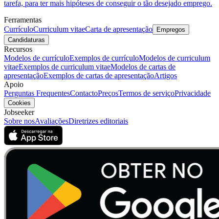
tarefa, para ter mais hipóteses de conseguir o tão desejado emprego.
Ferramentas
Currículo
Curriculum vitae
Carta de apresentação
Empregos
Candidaturas
Recursos
Modelos de currículo
Exemplos de currículo
Modelos de curriculum
vitae
Exemplos de curriculum vitae
Modelos de cartas de
apresentação
Exemplos de cartas de apresentação
Artigos
Apoio
Perguntas Frequentes
Contacto
Preços
Termos de serviço
Privacidade
Cookies
Jobseeker
Sobre nos
Avaliações
Diretrizes editoriais