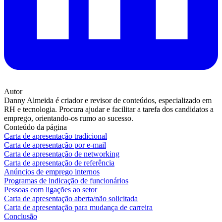
Autor
Danny Almeida é criador e revisor de conteúdos, especializado em
RH e tecnologia. Procura ajudar e facilitar a tarefa dos candidatos a
emprego, orientando-os rumo ao sucesso.
Conteúdo da página
Carta de apresentação tradicional
Carta de apresentação por e-mail
Carta de apresentação de networking
Carta de apresentação de referência
Anúncios de emprego internos
Programas de indicação de funcionários
Pessoas com ligações ao setor
Carta de apresentação aberta/não solicitada
Carta de apresentação para mudança de carreira
Conclusão