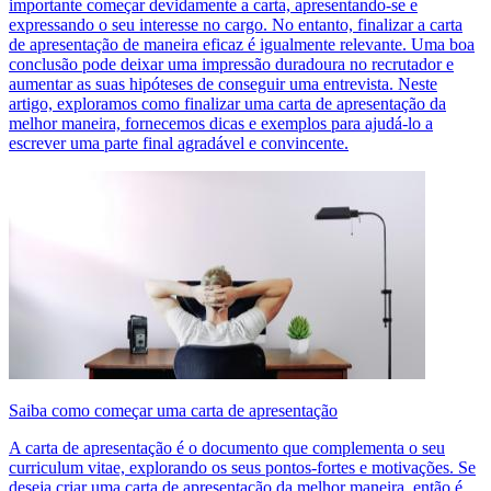
importante começar devidamente a carta, apresentando-se e
expressando o seu interesse no cargo. No entanto, finalizar a carta
de apresentação de maneira eficaz é igualmente relevante. Uma boa
conclusão pode deixar uma impressão duradoura no recrutador e
aumentar as suas hipóteses de conseguir uma entrevista. Neste
artigo, exploramos como finalizar uma carta de apresentação da
melhor maneira, fornecemos dicas e exemplos para ajudá-lo a
escrever uma parte final agradável e convincente.
Saiba como começar uma carta de apresentação
A carta de apresentação é o documento que complementa o seu
curriculum vitae, explorando os seus pontos-fortes e motivações. Se
deseja criar uma carta de apresentação da melhor maneira, então é