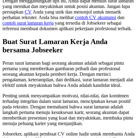
Dengan menggabungkan tips ini, Anda dapat menulis surat lamaran
yang memikat dan meyakinkan untuk posisi akuntan. Jangan lupa
persiapkan
CV
Anda yang unik dan menonjol untuk menarik
perhatian rekruter. Anda bisa melihat
contoh CV akuntansi
dan
contoh surat lamaran kerja
yang tersedia di Jobsekeer sebagai
referensi membuat dokumen aplikasi pekerjaan profesional terbaik.
Buat Surat Lamaran Kerja Anda
bersama Jobseeker
Peran surat lamaran bagi seorang akuntan adalah sebagai pintu
pertama yang memberikan gambaran pribadi dan profesional
seorang akuntan kepada pemberi kerja. Dengan merinci
pengalaman, keterampilan, dan dedikasi, surat lamaran menjadi alat
efektif untuk meyakinkan bahwa Anda adalah kandidat ideal.
Penting untuk menyampaikan motivasi, nilai-nilai, dan komitmen
terhadap integritas dalam surat lamaran, menciptakan kesan positif
pada rekruter. Dengan memahami bahwa surat lamaran adalah
langkah pertama menuju kesuksesan karir, seorang akuntan dapat
memberikan presentasi yang kuat dan meyakinkan, membuka pintu
menuju peluang karier yang menjanjikan.
Jobseeker, aplikasi pembuat CV online hadir untuk membantu Anda