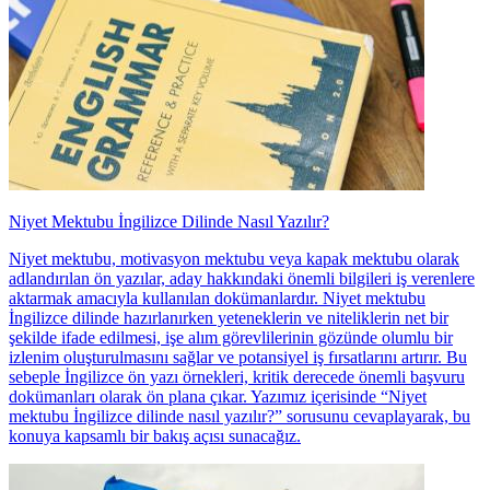
Niyet Mektubu İngilizce Dilinde Nasıl Yazılır?
Niyet mektubu, motivasyon mektubu veya kapak mektubu olarak
adlandırılan ön yazılar, aday hakkındaki önemli bilgileri iş verenlere
aktarmak amacıyla kullanılan dokümanlardır. Niyet mektubu
İngilizce dilinde hazırlanırken yeteneklerin ve niteliklerin net bir
şekilde ifade edilmesi, işe alım görevlilerinin gözünde olumlu bir
izlenim oluşturulmasını sağlar ve potansiyel iş fırsatlarını artırır. Bu
sebeple İngilizce ön yazı örnekleri, kritik derecede önemli başvuru
dokümanları olarak ön plana çıkar. Yazımız içerisinde “Niyet
mektubu İngilizce dilinde nasıl yazılır?” sorusunu cevaplayarak, bu
konuya kapsamlı bir bakış açısı sunacağız.