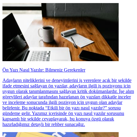
Ön Yazı Nasıl Yazılır: Bilmeniz Gerekenler
Adayların niteliklerini ve deneyimlerini iş verenlere açık bir şekilde
ifade etmesini sağlayan ön yazılar, adayların ilgili iş pozisyonu için
uygun olarak tanımlanmasını sağlayan kritik dokümanlardır. İşe alım
görevlileri adaylar tarafından hazırlanan ön yazıları dikkatle inceler
ve inceleme sonucunda ilgili pozisyon için uygun olan adaylar
belirlenir. Bu noktada “Etkili bir ön yazı nasıl yazılır?” sorusu
gündeme gelir. Yazımız içerisinde ön yazı nasıl yazılır sorusunu
kapsamlı bir şekilde cevaplayarak, bu konuya özgü olarak
hazırladığımız detaylı bir rehber sunacağız.