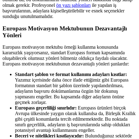
olmak gerekir. Profesyonel
ön yazı şablonları
ile yapılan iş
başvurularının, adaylara kişiselleştirilebilir ve esnek seçenekler
sunduğu unutulmamalıdır.
Europass Motivasyon Mektubunun Dezavantajlı
Yönleri
Europass motivasyon mektubu örneği kullanma konusunda
kararsızlık yaşıyorsanız, standart Europass formatı kapsamında
oluşabilecek olumsuz yönleri bilmeniz oldukça faydalı olacaktır.
Europass motivasyon mektubunun dezavantajlı yönleri şunlardır:
Standart şablon ve format kullanımı adayları kısıtlar:
Yazımız içerisinde daha önce ifade ettiğimiz gibi Europass
formatının standart bir şablon üzerinde yapılandırılması,
adayların başvuru dokümanlarına özgün bir dokunuş
yapmasını engeller. Bu kapsamda diğer adayların önüne
geçmek zorlaşır.
Europass geçerliliği sınırlıdır:
Europass ürünleri birçok
Avrupa ülkesinde yaygın olarak kullanılsa da, Birleşik Krallık
gibi çeşitli konumlarda tercih edilmemektedir. Bu noktada
sınırlı geçerlilik, adayların iş başvurularında sahip oldukları
potansiyel avantajı kullanmasını engeller.
Beceri ve nitelikleri kısıtlayıcıdır:
Bulunduğunuz sektörde