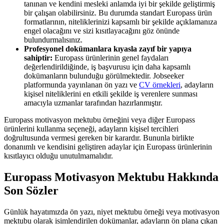
tanınan ve kendini mesleki anlamda iyi bir şekilde geliştirmiş
bir çalışan olabilirsiniz. Bu durumda standart Europass ürün
formatlarının, niteliklerinizi kapsamlı bir şekilde açıklamanıza
engel olacağını ve sizi kısıtlayacağını göz önünde
bulundurmalısınız.
Profesyonel dokümanlara kıyasla zayıf bir yapıya
sahiptir:
Europass ürünlerinin genel faydaları
değerlendirildiğinde, iş başvurusu için daha kapsamlı
dokümanların bulunduğu görülmektedir. Jobseeker
platformunda yayınlanan ön yazı ve
CV örnekleri
, adayların
kişisel niteliklerini en etkili şekilde iş verenlere sunması
amacıyla uzmanlar tarafından hazırlanmıştır.
Europass motivasyon mektubu örneğini veya diğer Europass
ürünlerini kullanma seçeneği, adayların kişisel tercihleri
doğrultusunda vermesi gereken bir karardır. Bununla birlikte
donanımlı ve kendisini geliştiren adaylar için Europass ürünlerinin
kısıtlayıcı olduğu unutulmamalıdır.
Europass Motivasyon Mektubu Hakkında
Son Sözler
Günlük hayatımızda ön yazı, niyet mektubu örneği veya motivasyon
mektubu olarak isimlendirilen dokümanlar, adayların ön plana çıkan