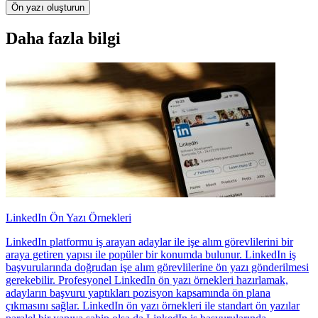
Ön yazı oluşturun
Daha fazla bilgi
LinkedIn Ön Yazı Örnekleri
LinkedIn platformu iş arayan adaylar ile işe alım görevlilerini bir
araya getiren yapısı ile popüler bir konumda bulunur. LinkedIn iş
başvurularında doğrudan işe alım görevlilerine ön yazı gönderilmesi
gerekebilir. Profesyonel LinkedIn ön yazı örnekleri hazırlamak,
adayların başvuru yaptıkları pozisyon kapsamında ön plana
çıkmasını sağlar. LinkedIn ön yazı örnekleri ile standart ön yazılar