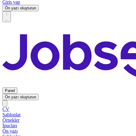
Giriş yap
Ön yazı oluşturun
...
Panel
Ön yazı oluşturun
CV
Şablonlar
Örnekler
İpuçları
Ön yazı