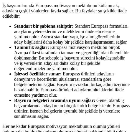
İş başvurularında Europass motivasyon mektubunu kullanmak,
adaylara çeşitli yönlerden fayda sağlar. Bu faydalar şu şekilde ifade
edilebilir:
Standart bir şablona sahiptir:
Standart Europass formatları,
adayların yeteneklerini ve niteliklerini ifade etmelerine
yardımcı olur. Ayrıca standart yapı, işe alım görevlilerinin
aday bilgilerini daha kolay bir şekilde karşılaştırmasını sağlar.
Tanınırlık sağlar:
Europass motivasyon mektubu birçok
Avrupa ülkesi tarafından tanınan ve geçerliliği olan önemli bir
dokümandır. Bu sebeple iş başvuru sürecini kolaylaştırabilir
ve iş verenlerin adayları daha kolay bir şekilde
değerlendirmelerine yardımcı olur.
İşlevsel özellikler sunar:
Europass ürünleri adayların
deneyim ve becerilerini uluslararası standartlara göre
belgelemelerini sağlar. Başvuru evrakları birkaç adım üzerinde
hazırlanabilir. Europass ürünleri adayların niteliklerini ifade
etmesine yardımcı olur.
Başvuru belgeleri arasında uyum sağlar:
Genel olarak iş
başvurularında adaylardan birçok farklı belge istenir. Europass
ürünleri istenen belgelerin uyumlu bir şekilde iş verenlere
sunulmasını sağlar.
Her ne kadar Europass motivasyon mektubunun olumlu yönleri
bulunsa da, bu dokümanların olumsuz yönleri hakkında bilgi sahip