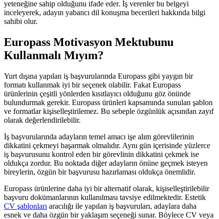
yeteneğine sahip olduğunu ifade eder. İş verenler bu belgeyi
inceleyerek, adayın yabancı dil konuşma becerileri hakkında bilgi
sahibi olur.
Europass Motivasyon Mektubunu
Kullanmalı Mıyım?
Yurt dışına yapılan iş başvurularında Europass gibi yaygın bir
formatı kullanmak iyi bir seçenek olabilir. Fakat Europass
ürünlerinin çeşitli yönlerden kısıtlayıcı olduğunu göz önünde
bulundurmak gerekir. Europass ürünleri kapsamında sunulan şablon
ve formatlar kişiselleştirilemez. Bu sebeple özgünlük açısından zayıf
olarak değerlendirilebilir.
İş başvurularında adayların temel amacı işe alım görevlilerinin
dikkatini çekmeyi başarmak olmalıdır. Aynı gün içerisinde yüzlerce
iş başvurusunu kontrol eden bir görevlinin dikkatini çekmek ise
oldukça zordur. Bu noktada diğer adayların önüne geçmek isteyen
bireylerin, özgün bir başvurusu hazırlaması oldukça önemlidir.
Europass ürünlerine daha iyi bir alternatif olarak, kişiselleştirilebilir
başvuru dokümanlarının kullanılması tavsiye edilmektedir. Estetik
CV şablonları
aracılığı ile yapılan iş başvuruları, adaylara daha
esnek ve daha özgün bir yaklaşım seçeneği sunar. Böylece CV veya