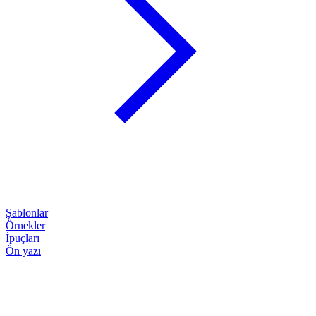
Şablonlar
Örnekler
İpuçları
Ön yazı