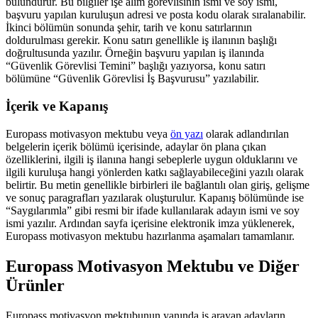
bulundurur. Bu bilgiler işe alım görevlisinin ismi ve soy ismi,
başvuru yapılan kuruluşun adresi ve posta kodu olarak sıralanabilir.
İkinci bölümün sonunda şehir, tarih ve konu satırlarının
doldurulması gerekir. Konu satırı genellikle iş ilanının başlığı
doğrultusunda yazılır. Örneğin başvuru yapılan iş ilanında
“Güvenlik Görevlisi Temini” başlığı yazıyorsa, konu satırı
bölümüne “Güvenlik Görevlisi İş Başvurusu” yazılabilir.
İçerik ve Kapanış
Europass motivasyon mektubu veya
ön yazı
olarak adlandırılan
belgelerin içerik bölümü içerisinde, adaylar ön plana çıkan
özelliklerini, ilgili iş ilanına hangi sebeplerle uygun olduklarını ve
ilgili kuruluşa hangi yönlerden katkı sağlayabileceğini yazılı olarak
belirtir. Bu metin genellikle birbirleri ile bağlantılı olan giriş, gelişme
ve sonuç paragrafları yazılarak oluşturulur. Kapanış bölümünde ise
“Saygılarımla” gibi resmi bir ifade kullanılarak adayın ismi ve soy
ismi yazılır. Ardından sayfa içerisine elektronik imza yüklenerek,
Europass motivasyon mektubu hazırlanma aşamaları tamamlanır.
Europass Motivasyon Mektubu ve Diğer
Ürünler
Europass motivasyon mektubunun yanında iş arayan adayların