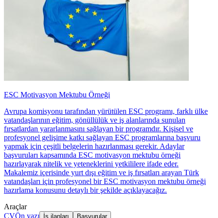
ESC Motivasyon Mektubu Örneği
Avrupa komisyonu tarafından yürütülen ESC programı, farklı ülke
vatandaşlarının eğitim, gönüllülük ve iş alanlarında sunulan
fırsatlardan yararlanmasını sağlayan bir programdır. Kişisel ve
profesyonel gelişime katkı sağlayan ESC programlarına başvuru
yapmak için çeşitli belgelerin hazırlanması gerekir. Adaylar
başvuruları kapsamında ESC motivasyon mektubu örneği
hazırlayarak nitelik ve yeteneklerini yetkililere ifade eder.
Makalemiz içerisinde yurt dışı eğitim ve iş fırsatları arayan Türk
vatandaşları için profesyonel bir ESC motivasyon mektubu örneği
hazırlama konusunu detaylı bir şekilde açıklayacağız.
Araçlar
CV
Ön yazı
İş ilanları
Başvurular