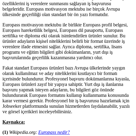
özelliklerini iş verenlere sunmasını sağlayan iş başvurusu
belgeleridir. Europass motivasyon mektubu ise birçok Avrupa
ülkesinde geçerliliği olan standart bir ön yazı formatıdır.
Europass motivasyon mektubu ile birlikte Europass profil belgesi,
Europass hareketlilik belgesi, Europass dil pasaportu, Europass
sertifika ve diploma eki olarak isimlendirilen ürünler sunulur. Bu
ürünler adayların kişisel niteliklerini belirli bir format üzerinde iş
verenlere ifade etmesini sağlar. Ayrıca diploma, sertifika, lisans
programı ve eğitim bilgileri gibi dokümanların, yurt dışı iş
başvurularında geçerlilik kazanmasına yardımcı olur.
Fakat standart Europass ürünleri bazı Avrupa ülkelerinde yaygın
olarak kullanılmaz ve aday niteliklerini kısıtlayıcı bir formatı
içerisinde bulundurur. Profesyonel başvuru dokümanlarına kıyasla,
Europass ürünleri zayıf bir yapıya sahiptir. Yurt dışı iş ilanlarına
başvuru yapmak isteyen adayların, bu bilgileri göz önünde
bulundurarak Europass formatını kullanıp kullanmama konusunda
karar vermesi gerekir. Profesyonel bir iş başvurusu hazırlamak için
Jobseeker platformunda sunulan hizmetlerden faydalanabilir, yazılı
ve görsel içerikleri inceleyebilirsiniz.
Kaynakça:
(1)
Wikipedia.org:
Europass nedir?