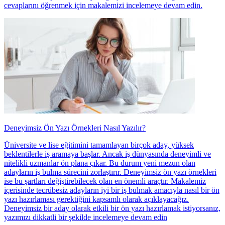
cevaplarını öğrenmek için makalemizi incelemeye devam edin.
Deneyimsiz Ön Yazı Örnekleri Nasıl Yazılır?
Üniversite ve lise eğitimini tamamlayan birçok aday, yüksek
beklentilerle iş aramaya başlar. Ancak iş dünyasında deneyimli ve
nitelikli uzmanlar ön plana çıkar. Bu durum yeni mezun olan
adayların iş bulma sürecini zorlaştırır. Deneyimsiz ön yazı örnekleri
ise bu şartları değiştirebilecek olan en önemli araçtır. Makalemiz
içerisinde tecrübesiz adayların iyi bir iş bulmak amacıyla nasıl bir ön
yazı hazırlaması gerektiğini kapsamlı olarak açıklayacağız.
Deneyimsiz bir aday olarak etkili bir ön yazı hazırlamak istiyorsanız,
yazımızı dikkatli bir şekilde incelemeye devam edin