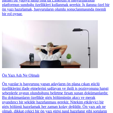
paralel bir yapıya sahip olsa da LinkedIn iş başvurularında
platformun sunduğu özellikleri kullanmak gerekir. İş ilanına özel bir
ön yazı hazırlamak, başvuruların olumlu sonuçlanmasında önemli
bir rol oynar.
Ön Yazı Adı Ne Olmalı
Ön yazılar iş başvurusu yapan adayların ön plana çıkan güçlü
özelliklerini ifade etmelerini sağlayan ve ilgili iş pozisyonuna hangi
sebeplerle uygun olunduğunu belirtme fırsatı sunan dokümanlardır.
Bu dokümanların özellikle giriş bölümünün akıcı ve merak
uyandırıcı bir şekilde hazırlanması gerekir. Nitekim etkileyici bir
giriş bölümü hazırlamak her zaman kolay değildir. Ön yazı adı ne
olmalı, dikkat çekici bir ön yazı girişi nasıl hazırlanır gibi soruların