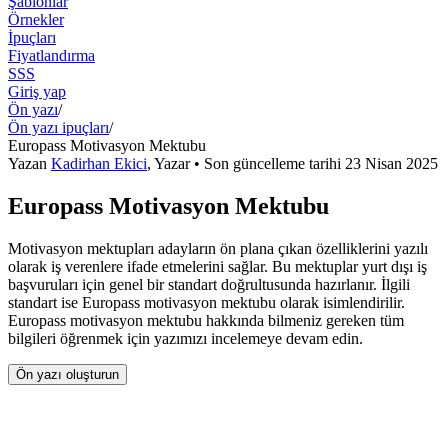
Şablonlar
Örnekler
İpuçları
Fiyatlandırma
SSS
Giriş yap
Ön yazı
/
Ön yazı ipuçları
/
Europass Motivasyon Mektubu
Yazan
Kadirhan Ekici
,
Yazar
• Son güncelleme tarihi
23 Nisan 2025
Europass Motivasyon Mektubu
Motivasyon mektupları adayların ön plana çıkan özelliklerini yazılı
olarak iş verenlere ifade etmelerini sağlar. Bu mektuplar yurt dışı iş
başvuruları için genel bir standart doğrultusunda hazırlanır. İlgili
standart ise Europass motivasyon mektubu olarak isimlendirilir.
Europass motivasyon mektubu hakkında bilmeniz gereken tüm
bilgileri öğrenmek için yazımızı incelemeye devam edin.
Ön yazı oluşturun