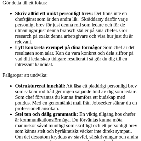
Gör detta till ett fokus:
Skriv alltid ett unikt personligt brev:
Det finns inte en
chefstjänst som är den andra lik. Skräddarsy därför varje
personligt brev för just denna roll som ledare och för de
utmaningar just denna bransch ställer på sina chefer. Gör
research på exakt denna arbetsgivare och visa hur just du är
relevant.
Lyft konkreta exempel på dina förmågor
Som chef är det
resultaten som talar. Kan du vara konkret och dela siffror på
vad ditt ledarskap tidigare resulterat i så gör du dig till en
intressant kandidat.
Fallgropar att undvika:
Ostrukturerat innehåll:
Att läsa ett pladdrigt personligt brev
som saknar röd tråd ger ingen säljande bild av dig som ledare.
Som chef förväntas du kunna framföra ett budskap med
pondus. Med en genomtänkt mall från Jobseeker säkrar du en
professionell ansökan.
Stel ton och dålig grammatik:
En viktig tillgång hos chefer
är kommunikationsförmåga. Du förväntas kunna möta
människor såväl muntligt som skriftligt och ett personligt brev
som känns stelt och byråkratiskt väcker inte direkt sympati.
Om det dessutom kryddas av stavfel, särskrivningar och andra