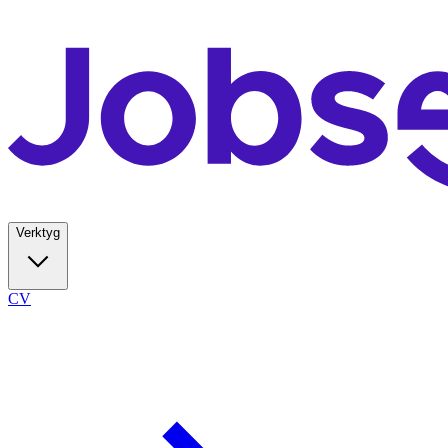
Verktyg
CV