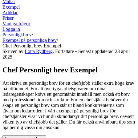
Mallar
Exempel
Artiklar
Priser
Vanliga frågor
Logga in
Personligt brev
/
Exempel på personliga brev
/
Chef Personligt brev Exempel
Skriven av
Lotta Rydberg
,
Författare
• Senast uppdaterad
23 april
2025
Chef Personligt brev Exempel
Att skriva ett personligt brev för ett chefsjobb ställer extra höga krav
på utförandet. För att övertyga arbetsgivaren om dina
ledaregenskaper krävs ett genomtänkt innehåll men också ett brev
med professionell ton och struktur. För en chefstjänst behöver du
skapa ett personligt brev som står ut bland konkurrenterna som
tävlar om ledarrollen. I vårt exempel på personligt brev för
chefstjänster visar vi hur du skräddarsyr ditt personliga brev, oavsett
vilken typ av chefsjobb det gäller. Du får också användbara tips som
hjälper dig vässa din ansökan.