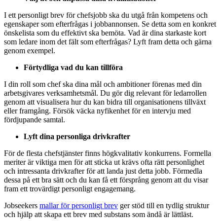
I ett personligt brev för chefsjobb ska du utgå från kompetens och
egenskaper som efterfrågas i jobbannonsen. Se detta som en konkret
önskelista som du effektivt ska bemöta. Vad är dina starkaste kort
som ledare inom det fält som efterfrågas? Lyft fram detta och gärna
genom exempel.
Förtydliga vad du kan tillföra
I din roll som chef ska dina mål och ambitioner förenas med din
arbetsgivares verksamhetsmål. Du gör dig relevant för ledarrollen
genom att visualisera hur du kan bidra till organisationens tillväxt
eller framgång. Försök väcka nyfikenhet för en intervju med
fördjupande samtal.
Lyft dina personliga drivkrafter
För de flesta chefstjänster finns högkvalitativ konkurrens. Formella
meriter är viktiga men för att sticka ut krävs ofta rätt personlighet
och intressanta drivkrafter för att landa just detta jobb. Förmedla
dessa på ett bra sätt och du kan få ett försprång genom att du visar
fram ett trovärdigt personligt engagemang.
Jobseekers
mallar för personligt brev
ger stöd till en tydlig struktur
och hjälp att skapa ett brev med substans som ändå är lättläst.