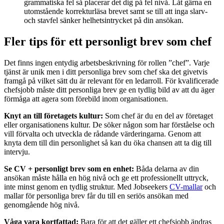
grammatiska fel så placerar det dig på fel nivå. Låt gärna en
utomstående korrekturläsa brevet samt se till att inga slarv-
och stavfel sänker helhetsintrycket på din ansökan.
Fler tips för ett personligt brev som chef
Det finns ingen entydig arbetsbeskrivning för rollen ”chef”. Varje
tjänst är unik men i ditt personliga brev som chef ska det givetvis
framgå på vilket sätt du är relevant för en ledarroll. För kvalificerade
chefsjobb måste ditt personliga brev ge en tydlig bild av att du äger
förmåga att agera som förebild inom organisationen.
Knyt an till företagets kultur:
Som chef är du en del av företaget
eller organisationens kultur. De söker någon som har förståelse och
vill förvalta och utveckla de rådande värderingarna. Genom att
knyta dem till din personlighet så kan du öka chansen att ta dig till
intervju.
Se CV + personligt brev som en enhet:
Båda delarna av din
ansökan måste hålla en hög nivå och ge ett professionellt uttryck,
inte minst genom en tydlig struktur. Med Jobseekers
CV-mallar
och
mallar för personliga brev får du till en seriös ansökan med
genomgående hög nivå.
Våga vara kortfattad:
Bara för att det gäller ett chefsjobb ändras