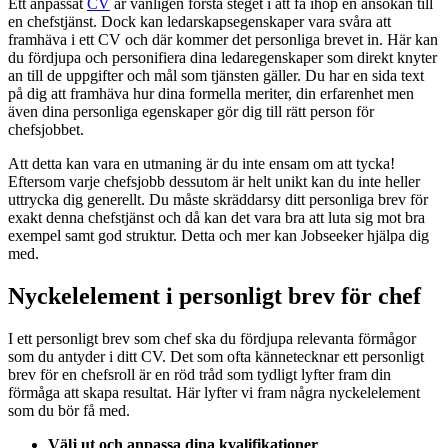
Ett anpassat
CV
är vanligen första steget i att få ihop en ansökan till
en chefstjänst. Dock kan ledarskapsegenskaper vara svåra att
framhäva i ett CV och där kommer det personliga brevet in. Här kan
du fördjupa och personifiera dina ledaregenskaper som direkt knyter
an till de uppgifter och mål som tjänsten gäller. Du har en sida text
på dig att framhäva hur dina formella meriter, din erfarenhet men
även dina personliga egenskaper gör dig till rätt person för
chefsjobbet.
Att detta kan vara en utmaning är du inte ensam om att tycka!
Eftersom varje chefsjobb dessutom är helt unikt kan du inte heller
uttrycka dig generellt. Du måste skräddarsy ditt personliga brev för
exakt denna chefstjänst och då kan det vara bra att luta sig mot bra
exempel samt god struktur. Detta och mer kan Jobseeker hjälpa dig
med.
Nyckelelement i personligt brev för chef
I ett personligt brev som chef ska du fördjupa relevanta förmågor
som du antyder i ditt CV. Det som ofta kännetecknar ett personligt
brev för en chefsroll är en röd tråd som tydligt lyfter fram din
förmåga att skapa resultat. Här lyfter vi fram några nyckelelement
som du bör få med.
Välj ut och anpassa dina kvalifikationer