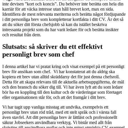
inte devisen ”kort och koncis”. Du behöver inte berätta om hela din
karriär för att väcka intresse utan håll brevet kort, max en sida.
Identifiera de mest relevanta meriterna och berätta något fördjupande
i ditt personliga brev som kompletterar kortfakta i ditt CV. Är det så
att du söker ditt första chefsjobb så kan du istället beskriva
intressanta projekt som du har varit ledare för och berätta insikter
och resultat från dem.
Slutsats: så skriver du ett effektivt
personligt brev som chef
I denna artikel har vi pratat kring och visat exempel på ett personligt
brev för ansökan som chef. Vi har konstaterat att du aldrig ska
kopiera ett brev utan alltid skräddarsy det för just denna chefsroll.
Detta för att skapa relevans till de aktuella arbetsuppgifterna, de mål
och den bransch du söker dig till. Vi har även lyft att du som ledare
bör ha en koppling till den kultur och de värderingar som företaget
eller organisationen står för, och att det framgår i ditt brev.
Vi har tagit upp vanliga misstag att undvika, exempelvis ett
personligt brev utan röd tråd, med ett stelt språk och i värsta fall
även stavfel. Att ditt personliga brev är lättläst och professionellt
säkrar Jobseekers användbara verktyg. Vi bistår med allt från
skrivtips till användbara mallar och inte minst utmärkta CV-exempel.