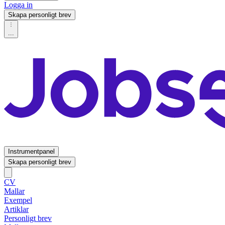
Logga in
Skapa personligt brev
...
Instrumentpanel
Skapa personligt brev
CV
Mallar
Exempel
Artiklar
Personligt brev