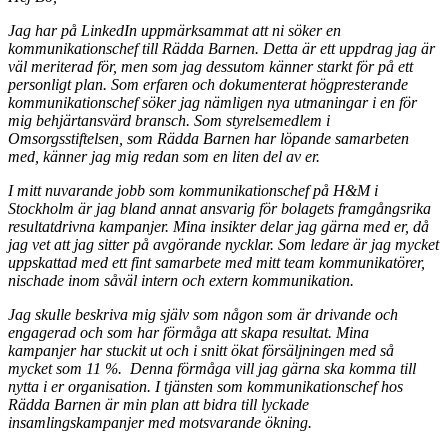
Jag har på LinkedIn uppmärksammat att ni söker en
kommunikationschef till Rädda Barnen. Detta är ett uppdrag jag är
väl meriterad för, men som jag dessutom känner starkt för på ett
personligt plan. Som erfaren och dokumenterat högpresterande
kommunikationschef söker jag nämligen nya utmaningar i en för
mig behjärtansvärd bransch. Som styrelsemedlem i
Omsorgsstiftelsen, som Rädda Barnen har löpande samarbeten
med, känner jag mig redan som en liten del av er.
I mitt nuvarande jobb som kommunikationschef på H&M i
Stockholm är jag bland annat ansvarig för bolagets framgångsrika
resultatdrivna kampanjer. Mina insikter delar jag gärna med er, då
jag vet att jag sitter på avgörande nycklar. Som ledare är jag mycket
uppskattad med ett fint samarbete med mitt team kommunikatörer,
nischade inom såväl intern och extern kommunikation.
Jag skulle beskriva mig själv som någon som är drivande och
engagerad och som har förmåga att skapa resultat. Mina
kampanjer har stuckit ut och i snitt ökat försäljningen med så
mycket som 11 %. Denna förmåga vill jag gärna ska komma till
nytta i er organisation. I tjänsten som kommunikationschef hos
Rädda Barnen är min plan att bidra till lyckade
insamlingskampanjer med motsvarande ökning.