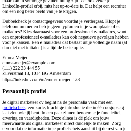
maar kan in sommige gevallen nuttig zijn. Zet ook zeker je
LinkedIn-profiel erbij, mits het up-to-date is. Dat helpt een recruiter
om een nog beter beeld van je te krijgen.
Dubbelcheck je contactgegevens voordat je verdergaat. Klopt je
telefoonnummer en heb je geen typfouten in je woonplaats of e-
mailadres? Kies daarnaast voor een professioneel e-mailadres, want
een onprofessioneel e-mailadres kan ook negatieve gevolgen hebben
voor je kansen. Een e-mailadres dat bestaat uit je volledige naam (al
dan niet met initialen) is altijd de beste optie.
Emma Meijer
emma-meijer@example.com
(111) 222 33 444 55
Zilverstraat 13, 1014 BG Amsterdam
https://linkedin․com/in/emma–meijer–123
Persoonlijk profiel
Je digital marketeer cv begint na de personalia vaak met een
profielschets
: een korte, krachtige introductie die in één oogopslag
laat zien wie jij bent. In een paar zinnen benoem je je functietitel,
ervaring en vaardigheden. Deze alinea is dé plek om jouw
meerwaarde als digital marketeer direct duidelijk te maken. Zorg
ervoor dat de informatie in je profielschets aansluit bij de rest van je