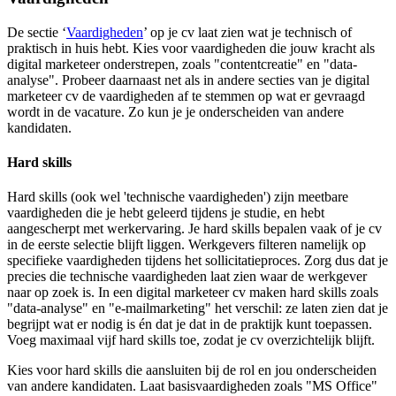
De sectie ‘
Vaardigheden
’ op je cv laat zien wat je technisch of
praktisch in huis hebt. Kies voor vaardigheden die jouw kracht als
digital marketeer onderstrepen, zoals "contentcreatie" en "data-
analyse". Probeer daarnaast net als in andere secties van je digital
marketeer cv de vaardigheden af te stemmen op wat er gevraagd
wordt in de vacature. Zo kun je je onderscheiden van andere
kandidaten.
Hard skills
Hard skills (ook wel 'technische vaardigheden') zijn meetbare
vaardigheden die je hebt geleerd tijdens je studie, en hebt
aangescherpt met werkervaring. Je hard skills bepalen vaak of je cv
in de eerste selectie blijft liggen. Werkgevers filteren namelijk op
specifieke vaardigheden tijdens het sollicitatieproces. Zorg dus dat je
precies die technische vaardigheden laat zien waar de werkgever
naar op zoek is. In een digital marketeer cv maken hard skills zoals
"data-analyse" en "e-mailmarketing" het verschil: ze laten zien dat je
begrijpt wat er nodig is én dat je dat in de praktijk kunt toepassen.
Voeg maximaal vijf hard skills toe, zodat je cv overzichtelijk blijft.
Kies voor hard skills die aansluiten bij de rol en jou onderscheiden
van andere kandidaten. Laat basisvaardigheden zoals "MS Office"