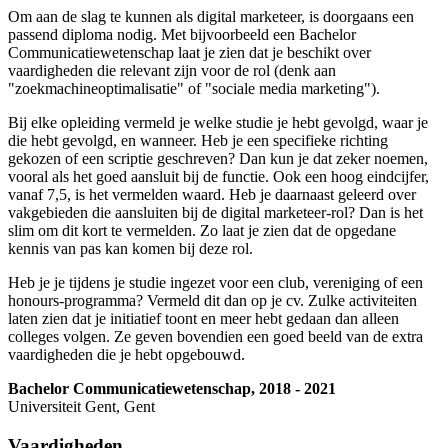
Om aan de slag te kunnen als digital marketeer, is doorgaans een
passend diploma nodig. Met bijvoorbeeld een Bachelor
Communicatiewetenschap laat je zien dat je beschikt over
vaardigheden die relevant zijn voor de rol (denk aan
"zoekmachineoptimalisatie" of "sociale media marketing").
Bij elke opleiding vermeld je welke studie je hebt gevolgd, waar je
die hebt gevolgd, en wanneer. Heb je een specifieke richting
gekozen of een scriptie geschreven? Dan kun je dat zeker noemen,
vooral als het goed aansluit bij de functie. Ook een hoog eindcijfer,
vanaf 7,5, is het vermelden waard. Heb je daarnaast geleerd over
vakgebieden die aansluiten bij de digital marketeer-rol? Dan is het
slim om dit kort te vermelden. Zo laat je zien dat de opgedane
kennis van pas kan komen bij deze rol.
Heb je je tijdens je studie ingezet voor een club, vereniging of een
honours-programma? Vermeld dit dan op je cv. Zulke activiteiten
laten zien dat je initiatief toont en meer hebt gedaan dan alleen
colleges volgen. Ze geven bovendien een goed beeld van de extra
vaardigheden die je hebt opgebouwd.
Bachelor Communicatiewetenschap, 2018 - 2021
Universiteit Gent, Gent
Vaardigheden