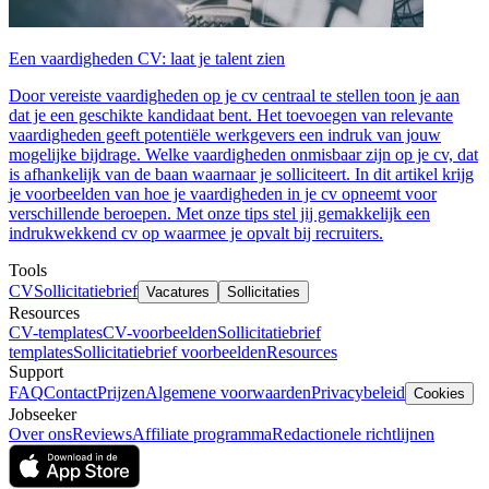
Een vaardigheden CV: laat je talent zien
Door vereiste vaardigheden op je cv centraal te stellen toon je aan
dat je een geschikte kandidaat bent. Het toevoegen van relevante
vaardigheden geeft potentiële werkgevers een indruk van jouw
mogelijke bijdrage. Welke vaardigheden onmisbaar zijn op je cv, dat
is afhankelijk van de baan waarnaar je solliciteert. In dit artikel krijg
je voorbeelden van hoe je vaardigheden in je cv opneemt voor
verschillende beroepen. Met onze tips stel jij gemakkelijk een
indrukwekkend cv op waarmee je opvalt bij recruiters.
Tools
CV
Sollicitatiebrief
Vacatures
Sollicitaties
Resources
CV-templates
CV-voorbeelden
Sollicitatiebrief
templates
Sollicitatiebrief voorbeelden
Resources
Support
FAQ
Contact
Prijzen
Algemene voorwaarden
Privacybeleid
Cookies
Jobseeker
Over ons
Reviews
Affiliate programma
Redactionele richtlijnen