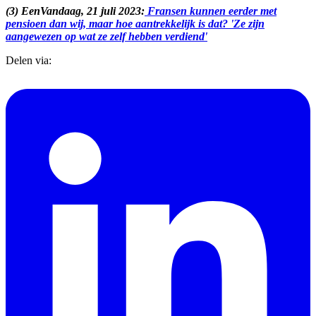
(3) EenVandaag, 21 juli 2023:
Fransen kunnen eerder met
pensioen dan wij, maar hoe aantrekkelijk is dat? 'Ze zijn
aangewezen op wat ze zelf hebben verdiend'
Delen via: