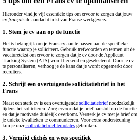
5 tips om een Frans cv te optimaliseren
Hieronder vind je vijf essentiële tips om ervoor te zorgen dat jouw
cv
français
de aandacht trekt van Franse werkgevers.
1. Stem je cv aan op de functie
Het is belangrijk om je Frans cv aan te passen aan de specifieke
functie waarop je solliciteert. Gebruik trefwoorden en termen uit de
vacaturetekst om ervoor te zorgen dat je cv door de Applicant
Tracking System (ATS) wordt herkend en geselecteerd. Door je cv
te personaliseren, verhoog je de kans dat je wordt opgemerkt door
recruiters.
2. Schrijf een overtuigende sollicitatiebrief in het
Frans
Naast een sterk cv is een overtuigende
sollicitatiebrief
noodzakelijk
tijdens het solliciteren. Zorg ervoor dat je brief aansluit op de functie
en dat je motivatie duidelijk overkomt. Versterk je cv met je brief om
je unieke kwaliteiten te communiceren. Voor extra ondersteuning
kun je onze
sollicitatiebrief templates
gebruiken.
3. Vermijd clichés en wees specifiek