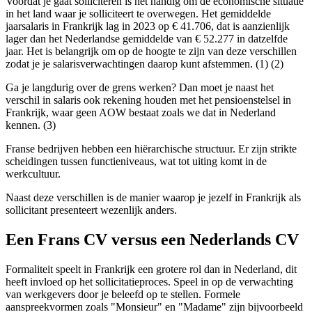
Voordat je gaat solliciteren is het handig om de economische situatie
in het land waar je solliciteert te overwegen. Het gemiddelde
jaarsalaris in Frankrijk lag in 2023 op € 41.706, dat is aanzienlijk
lager dan het Nederlandse gemiddelde van € 52.277 in datzelfde
jaar. Het is belangrijk om op de hoogte te zijn van deze verschillen
zodat je je salarisverwachtingen daarop kunt afstemmen. (1) (2)
Ga je langdurig over de grens werken? Dan moet je naast het
verschil in salaris ook rekening houden met het pensioenstelsel in
Frankrijk, waar geen AOW bestaat zoals we dat in Nederland
kennen. (3)
Franse bedrijven hebben een hiërarchische structuur. Er zijn strikte
scheidingen tussen functieniveaus, wat tot uiting komt in de
werkcultuur.
Naast deze verschillen is de manier waarop je jezelf in Frankrijk als
sollicitant presenteert wezenlijk anders.
Een Frans CV versus een Nederlands CV
Formaliteit speelt in Frankrijk een grotere rol dan in Nederland, dit
heeft invloed op het sollicitatieproces. Speel in op de verwachting
van werkgevers door je beleefd op te stellen. Formele
aanspreekvormen zoals "Monsieur" en "Madame" zijn bijvoorbeeld