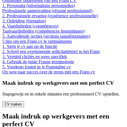
Onmisbare onderdelen van een Frans CV
1. Personalia (informations personnelles)
Professionele samenvatting (résumé professionnel)
2. Professionele ervaring (expérience professionnelle)
3. Opleiding (formation)
4. Vaardigheden (compétences)
Taalvaardigheden (compétences linguistiques)
5. Aanvullende secties (sections supplémentaires)
5 tips om een Frans cv te optimaliseren
1. Stem je cv aan op de functie
2. Schrijf een overtuigende sollicitatiebrief in het Frans
3. Vermijd clichés en wees specifiek
4. Gebruik de juiste Franse terminologie
5. Voorkom fouten in je Franstalige cv
Op weg naar succes over de grens met een Frans cv
Maak indruk op werkgevers met een perfect CV
Stapsgewijs en in enkele minuten een professioneel CV opstellen.
CV maken
Maak indruk op werkgevers met een
perfect CV