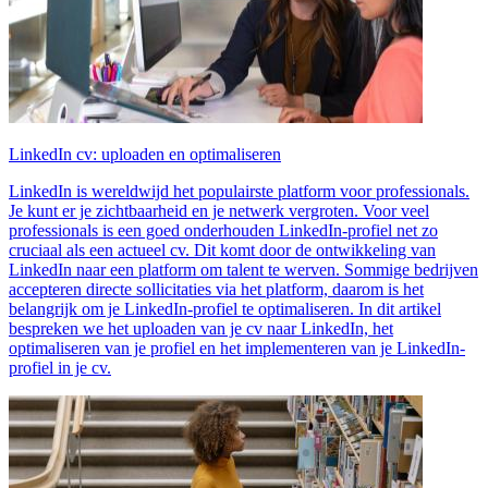
LinkedIn cv: uploaden en optimaliseren
LinkedIn is wereldwijd het populairste platform voor professionals.
Je kunt er je zichtbaarheid en je netwerk vergroten. Voor veel
professionals is een goed onderhouden LinkedIn-profiel net zo
cruciaal als een actueel cv. Dit komt door de ontwikkeling van
LinkedIn naar een platform om talent te werven. Sommige bedrijven
accepteren directe sollicitaties via het platform, daarom is het
belangrijk om je LinkedIn-profiel te optimaliseren. In dit artikel
bespreken we het uploaden van je cv naar LinkedIn, het
optimaliseren van je profiel en het implementeren van je LinkedIn-
profiel in je cv.