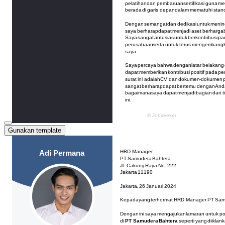
Gunakan template