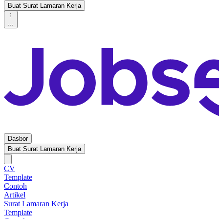
Buat Surat Lamaran Kerja
...
Dasbor
Buat Surat Lamaran Kerja
CV
Template
Contoh
Artikel
Surat Lamaran Kerja
Template