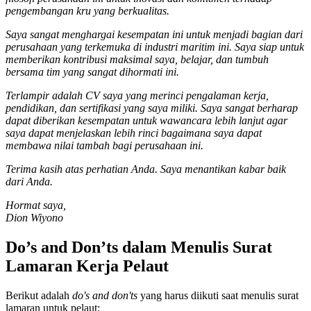
pengembangan kru yang berkualitas.
Saya sangat menghargai kesempatan ini untuk menjadi bagian dari
perusahaan yang terkemuka di industri maritim ini. Saya siap untuk
memberikan kontribusi maksimal saya, belajar, dan tumbuh
bersama tim yang sangat dihormati ini.
Terlampir adalah CV saya yang merinci pengalaman kerja,
pendidikan, dan sertifikasi yang saya miliki. Saya sangat berharap
dapat diberikan kesempatan untuk wawancara lebih lanjut agar
saya dapat menjelaskan lebih rinci bagaimana saya dapat
membawa nilai tambah bagi perusahaan ini.
Terima kasih atas perhatian Anda. Saya menantikan kabar baik
dari Anda.
Hormat saya,
Dion Wiyono
Do’s and Don’ts dalam Menulis Surat
Lamaran Kerja Pelaut
Berikut adalah
do's and don'ts
yang harus diikuti saat menulis surat
lamaran untuk pelaut: