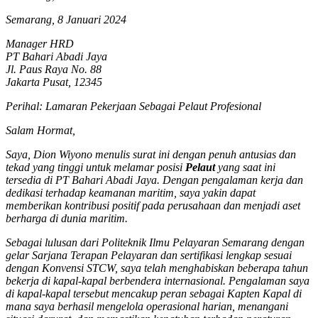
Semarang, 8 Januari 2024
Manager HRD
PT Bahari Abadi Jaya
Jl. Paus Raya No. 88
Jakarta Pusat, 12345
Perihal: Lamaran Pekerjaan Sebagai Pelaut Profesional
Salam Hormat,
Saya, Dion Wiyono menulis surat ini dengan penuh antusias dan
tekad yang tinggi untuk melamar posisi
Pelaut
yang saat ini
tersedia di PT Bahari Abadi Jaya. Dengan pengalaman kerja dan
dedikasi terhadap keamanan maritim, saya yakin dapat
memberikan kontribusi positif pada perusahaan dan menjadi aset
berharga di dunia maritim.
Sebagai lulusan dari Politeknik Ilmu Pelayaran Semarang dengan
gelar Sarjana Terapan Pelayaran dan sertifikasi lengkap sesuai
dengan Konvensi STCW, saya telah menghabiskan beberapa tahun
bekerja di kapal-kapal berbendera internasional. Pengalaman saya
di kapal-kapal tersebut mencakup peran sebagai Kapten Kapal di
mana saya berhasil mengelola operasional harian, menangani