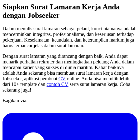
Siapkan Surat Lamaran Kerja Anda
dengan Jobseeker
Dalam menulis surat lamaran sebagai pelaut, kunci utamanya adalah
mencerminkan integritas, profesionalisme, dan keseriusan terhadap
pekerjaan. Keselamatan, keandalan, dan keterampilan maritim juga
harus terpancar jelas dalam surat lamaran.
Dengan surat lamaran yang dirancang dengan baik, Anda dapat
menarik perhatian rekruter dan meningkatkan peluang Anda dalam
mencapai karier yang sukses di dunia maritim. Kabar baiknya
adalah Anda sekarang bisa membuat surat lamaran kerja dengan
Jobseeker, aplikasi pembuat
CV
online. Anda bisa memilih lebih
dari 10+ template dan
contoh CV
serta surat lamaran kerja. Coba
sekarang juga!
Bagikan via: