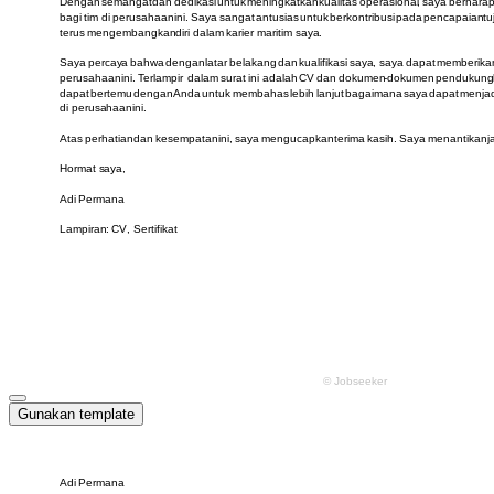
Gunakan template