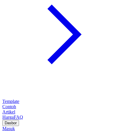
Template
Contoh
Artikel
Harga
FAQ
Dasbor
Masuk