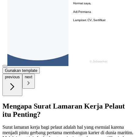
Gunakan template
previous
next
Mengapa Surat Lamaran Kerja Pelaut
itu Penting?
Surat lamaran kerja bagi pelaut adalah hal yang esensial karena
menjadi pintu gerbang pertama membangun karier di dunia maritim.