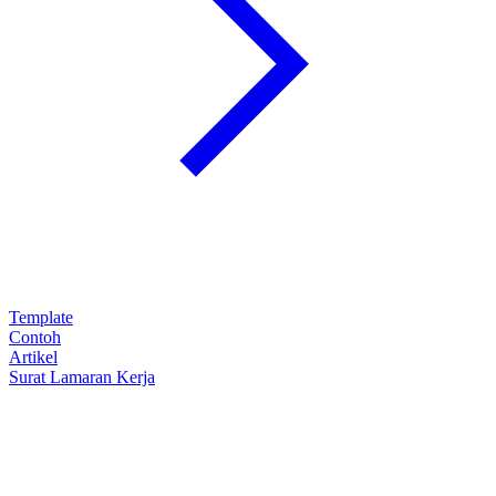
Template
Contoh
Artikel
Surat Lamaran Kerja